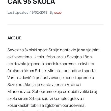
ČAK 95 ŠKOLA
Last Updated: 19/02/2018
By
ssab
Akti SSAB
Kontakt
AKCIJE
Savez za školski sport Srbije nastavio je sa sjajnim
aktivnostima. U toku februara u Sevojna i Boru
startovala je podela sportske opreme i rekvizita
školama širom Srbije. Ministar omladine i sporta
Vanja Udovičić prisustvovao je podeli opreme u
Sevojnu. Akcija je nastavljena u Vrčinu i
Mladenovcu. Set opreme koje će dobiti veliki broj
škola širom Srbije, sadrži komplet golova i
košarkaških tabli sa zglobnim obručevima,