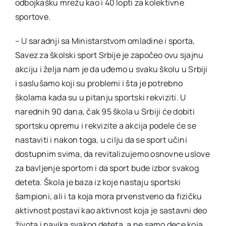
odbojkašku mrežu kao i 40 lopti za kolektivne
sportove.
– U saradnji sa Ministarstvom omladine i sporta,
Savez za školski sport Srbije je započeo ovu sjajnu
akciju i želja nam je da uđemo u svaku školu u Srbiji
i saslušamo koji su problemi i šta je potrebno
školama kada su u pitanju sportski rekviziti. U
narednih 90 dana, čak 95 škola u Srbiji će dobiti
sportsku opremu i rekvizite a akcija podele će se
nastaviti i nakon toga, u cilju da se sport učini
dostupnim svima, da revitalizujemo osnovne uslove
za bavljenje sportom i da sport bude izbor svakog
deteta. Škola je baza iz koje nastaju sportski
šampioni, ali i ta koja mora prvenstveno da fizičku
aktivnost postavi kao aktivnost koja je sastavni deo
života i navika svakog deteta, a ne samo dece koja