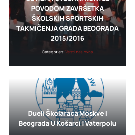
POVODOM ZAVRŠETKA
ŠKOLSKIH SPORTSKIH
TAKMIČENJA GRADA BEOGRADA
2015/2016
Categories:
Vesti naslovna
Dueli Školaraca Moskve I
Beograda U Košarci I Vaterpolu