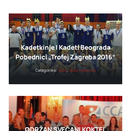
Kadetkinje I Kadeti Beograda
Pobednici „trofej Zagreba 2016“
Categories:
Vesti
,
Vesti naslovna
ODRŽAN SVEČANI KOKTEL