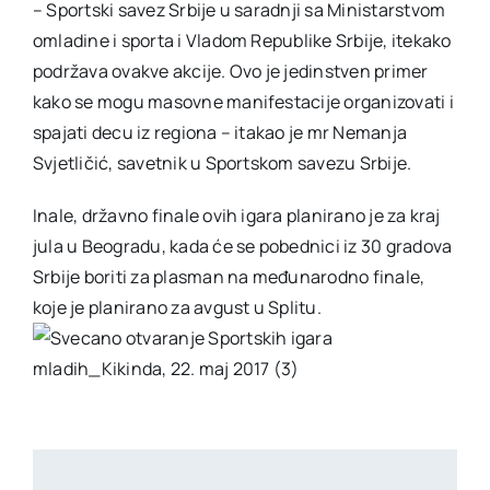
– Sportski savez Srbije u saradnji sa Ministarstvom
omladine i sporta i Vladom Republike Srbije, itekako
podržava ovakve akcije. Ovo je jedinstven primer
kako se mogu masovne manifestacije organizovati i
spajati decu iz regiona – itakao je mr Nemanja
Svjetličić, savetnik u Sportskom savezu Srbije.
Inale, državno finale ovih igara planirano je za kraj
jula u Beogradu, kada će se pobednici iz 30 gradova
Srbije boriti za plasman na međunarodno finale,
koje je planirano za avgust u Splitu.