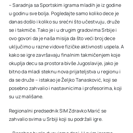
– Saradnja sa Sportskim igrama mladih je iz godine
u godinu sve bolja. Pogledajte samo koliko dece je
danas došlo i koliko su srećni što učestvuju, druže
se i takmiče. Tako je i u drugim gradovima Srbije i
ovo govori da je naša misija da što veći broj dece
uključimo u razne vidove fizičke aktivnosti uspela. A
kako se igre završavaju finalnim takmičenjem koje
okuplja decu sa prostora bivše Jugoslavije, jako je
bitno da mladi steknu nova prijateljstva u regionu i
da se druže – istakao je Željko Tanasković, koji se
posebno zahvalio i nastavnicima i profesorima, koji
su uz mališane.
Regionalni predsednik SIM Zdravko Marić se
zahvalio svima u Srbiji koji su podržali igre.