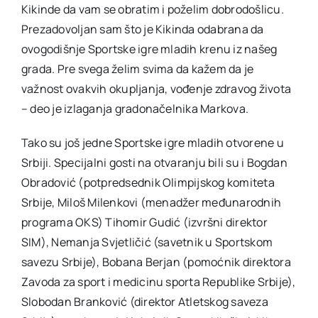
Kikinde da vam se obratim i poželim dobrodošlicu.
Prezadovoljan sam što je Kikinda odabrana da
ovogodišnje Sportske igre mladih krenu iz našeg
grada. Pre svega želim svima da kažem da je
važnost ovakvih okupljanja, vođenje zdravog života
– deo je izlaganja gradonačelnika Markova.
Tako su još jedne Sportske igre mladih otvorene u
Srbiji. Specijalni gosti na otvaranju bili su i Bogdan
Obradović (potpredsednik Olimpijskog komiteta
Srbije, Miloš Milenkovi (menadžer međunarodnih
programa OKS) Tihomir Gudić (izvršni direktor
SIM), Nemanja Svjetličić (savetnik u Sportskom
savezu Srbije), Bobana Berjan (pomoćnik direktora
Zavoda za sport i medicinu sporta Republike Srbije),
Slobodan Branković (direktor Atletskog saveza