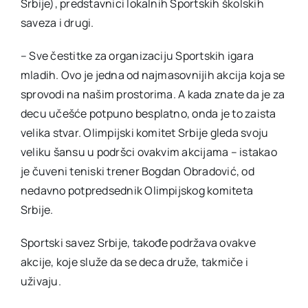
Srbije), predstavnici lokalnih Sportskih školskih
saveza i drugi.
– Sve čestitke za organizaciju Sportskih igara
mladih. Ovo je jedna od najmasovnijih akcija koja se
sprovodi na našim prostorima. A kada znate da je za
decu učešće potpuno besplatno, onda je to zaista
velika stvar. Olimpijski komitet Srbije gleda svoju
veliku šansu u podršci ovakvim akcijama – istakao
je čuveni teniski trener Bogdan Obradović, od
nedavno potpredsednik Olimpijskog komiteta
Srbije.
Sportski savez Srbije, takođe podržava ovakve
akcije, koje služe da se deca druže, takmiče i
uživaju.