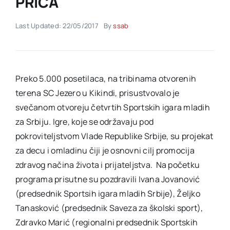
PRIČA
Last Updated: 22/05/2017
By
ssab
Akti SSAB
Kontakt
Preko 5.000 posetilaca, na tribinama otvorenih
terena SC Jezero u Kikindi, prisustvovalo je
svečanom otvoreju četvrtih Sportskih igara mladih
za Srbiju. Igre, koje se održavaju pod
pokroviteljstvom Vlade Republike Srbije, su projekat
za decu i omladinu čiji je osnovni cilj promocija
zdravog načina života i prijateljstva. Na početku
programa prisutne su pozdravili Ivana Jovanović
(predsednik Sportsih igara mladih Srbije), Željko
Tanasković (predsednik Saveza za školski sport),
Zdravko Marić (regionalni predsednik Sportskih