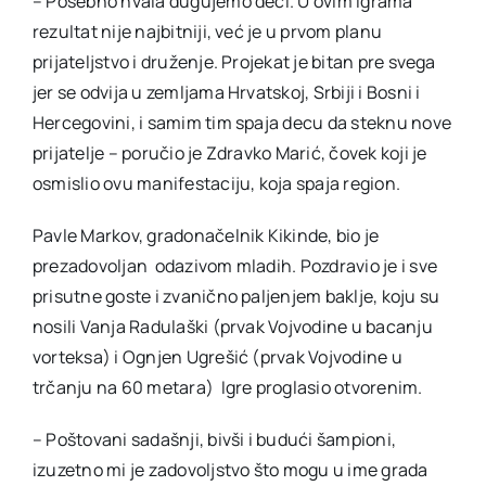
– Posebno hvala dugujemo deci. U ovim igrama
rezultat nije najbitniji, već je u prvom planu
prijateljstvo i druženje. Projekat je bitan pre svega
jer se odvija u zemljama Hrvatskoj, Srbiji i Bosni i
Hercegovini, i samim tim spaja decu da steknu nove
prijatelje – poručio je Zdravko Marić, čovek koji je
osmislio ovu manifestaciju, koja spaja region.
Pavle Markov, gradonačelnik Kikinde, bio je
prezadovoljan odazivom mladih. Pozdravio je i sve
prisutne goste i zvanično paljenjem baklje, koju su
nosili Vanja Radulaški (prvak Vojvodine u bacanju
vorteksa) i Ognjen Ugrešić (prvak Vojvodine u
trčanju na 60 metara) Igre proglasio otvorenim.
– Poštovani sadašnji, bivši i budući šampioni,
izuzetno mi je zadovoljstvo što mogu u ime grada