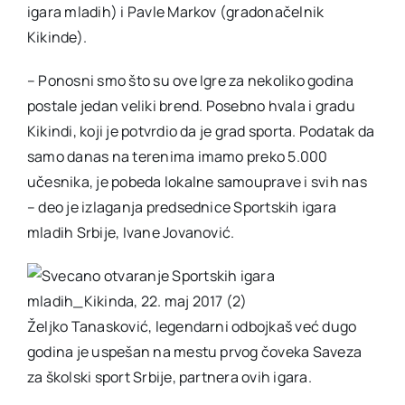
igara mladih) i Pavle Markov (gradonačelnik
Kikinde).
– Ponosni smo što su ove Igre za nekoliko godina
postale jedan veliki brend. Posebno hvala i gradu
Kikindi, koji je potvrdio da je grad sporta. Podatak da
samo danas na terenima imamo preko 5.000
učesnika, je pobeda lokalne samouprave i svih nas
– deo je izlaganja predsednice Sportskih igara
mladih Srbije, Ivane Jovanović.
Željko Tanasković, legendarni odbojkaš već dugo
godina je uspešan na mestu prvog čoveka Saveza
za školski sport Srbije, partnera ovih igara.