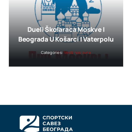
Dueli Školaraca Moskve I
Beograda U Košarci I Vaterpolu
Categories:
Vesti naslovna