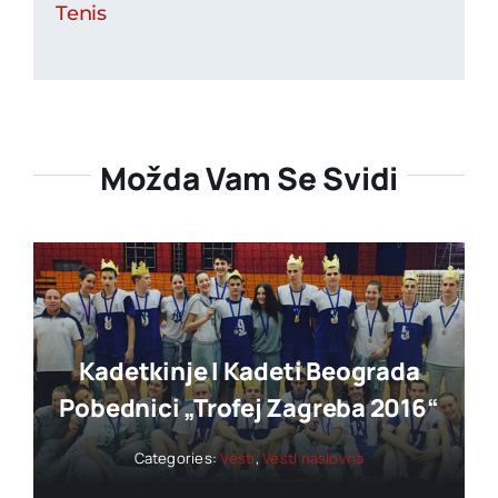
Tenis
Možda Vam Se Svidi
Kadetkinje I Kadeti Beograda
Pobednici „trofej Zagreba 2016“
Categories:
Vesti
,
Vesti naslovna