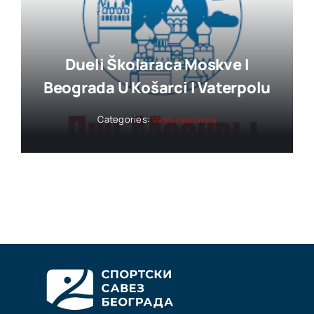
Dueli Školaraca Moskve I
Beograda U Košarci I Vaterpolu
Categories:
Vesti naslovna