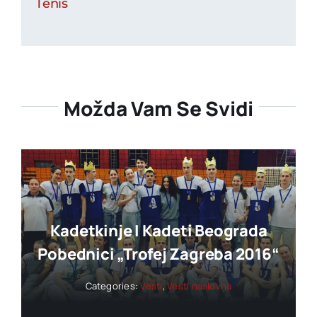
Tenis
Možda Vam Se Svidi
Kadetkinje I Kadeti Beograda
Pobednici „trofej Zagreba 2016“
Categories:
Vesti
,
Vesti naslovna