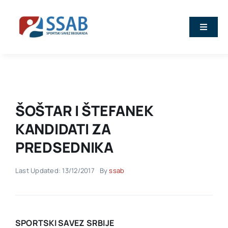
Skip
to
Toggle
content
Naviga
Vesti
O nama
ŠOŠTAR I ŠTEFANEK
Sport
KANDIDATI ZA
PREDSEDNIKA
Kalendar
Last Updated: 13/12/2017
By
ssab
Članovi
Stručna predavanja
SPORTSKI SAVEZ SRBIJE