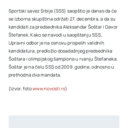
Sportski savez Srbije (SSS) saopštio je danas da će
Akti SSAB
se Izborna skupština održati 27. decembra, a da su
kandidati za predsednika Aleksandar Šoštar i Davor
Kontakt
Štefanek. Kako se navodi u saopštenju SSS,
Upravni odbor je na osnovu prispelih validnih
kandidatura, predložio dosadašnjeg predsednika
Šoštara i olimpijskog šampiona u rvanju Štefaneka.
Šoštar je na čelu SSS od 2009. godine, odnosno u
prethodna dva mandata.
(Izvor, foto
www.novosti.rs
)