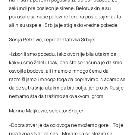
sekundi pre poslednje sirene. Beloruskinje su
pokušale sa naše polovine terena posle tajm-auta,
ali nisu uspele i Srbija je stigla do vredne pobede!
Sonja Petrović, reprezentativka Srbije:
-Izborili smo pobedu, iako ovo nije bila utakmica
kakvu smo želeli. Ipak, ono što se računa je da smo
osvojile bodove, ali imamo o mnogo čemu da
razmišljamo i mnogo toga da popravimo. Nadamo se
da će sutrašnja utakmica biti bolja, jer protiv Rusije
nemamo šta da tražimo sa ovakvom igrom.
Marina Maljković, selektor Srbije:
-Dobra stvar je da od ovoga ne možemo gore… To je
pozitivna stvar za nas… Moram da se složim sa