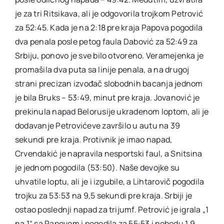
je za tri Ritsikava, ali je odgovorila trojkom Petrović
za 52:45. Kada je na 2:18 pre kraja Papova pogodila
dva penala posle petog faula Dabović za 52:49 za
Srbiju, ponovo je sve bilo otvoreno. Veramejenka je
promašila dva puta sa linije penala, a na drugoj
strani precizan izvođač slobodnih bacanja jednom
je bila Bruks – 53:49, minut pre kraja. Jovanović je
prekinula napad Belorusije ukradenom loptom, ali je
dodavanje Petrovićeve završilo u autu na 39
sekundi pre kraja. Protivnik je imao napad,
Crvendakić je napravila nesportski faul, a Snitsina
je jednom pogodila (53:50). Naše devojke su
uhvatile loptu, ali je i izgubile, a Lihtarovič pogodila
trojku za 53:53 na 9,5 sekundi pre kraja. Srbiji je
ostao poslednji napad za trijumf. Petrović je igrala „1
na 1“ sa Papovom i pogodila za 55:53 i pobedu 1,9