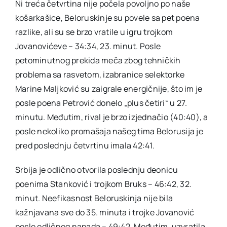
Ni treća četvrtina nije počela povoljno po naše
košarkašice, Beloruskinje su povele sa pet poena
razlike, ali su se brzo vratile u igru trojkom
Jovanovićeve – 34:34, 23. minut. Posle
petominutnog prekida meča zbog tehničkih
problema sa rasvetom, izabranice selektorke
Marine Maljković su zaigrale energičnije, što im je
posle poena Petrović donelo „plus četiri“ u 27.
minutu. Međutim, rival je brzo izjednačio (40:40), a
posle nekoliko promašaja našeg tima Belorusija je
pred poslednju četvrtinu imala 42:41.
Srbija je odlično otvorila poslednju deonicu
poenima Stanković i trojkom Bruks – 46:42, 32.
minut. Neefikasnost Beloruskinja nije bila
kažnjavana sve do 35. minuta i trojke Jovanović
posle odličnog napada – 49:42. Međutim, uzvratila