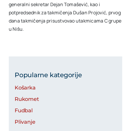
generalni sekretar Dejan Tomašević, kao i
potpredsednik za takmičenja Dušan Projović, prvog
dana takmičenja prisustvovao utakmicama C grupe
u Nišu.
Popularne kategorije
Košarka
Rukomet
Fudbal
Plivanje