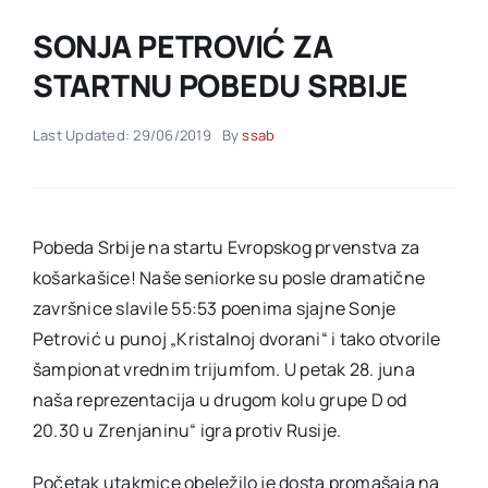
SONJA PETROVIĆ ZA
Akti SSAB
STARTNU POBEDU SRBIJE
Kontakt
Last Updated: 29/06/2019
By
ssab
Pobeda Srbije na startu Evropskog prvenstva za
košarkašice! Naše seniorke su posle dramatične
završnice slavile 55:53 poenima sjajne Sonje
Petrović u punoj „Kristalnoj dvorani“ i tako otvorile
šampionat vrednim trijumfom. U petak 28. juna
naša reprezentacija u drugom kolu grupe D od
20.30 u Zrenjaninu“ igra protiv Rusije.
Početak utakmice obeležilo je dosta promašaja na