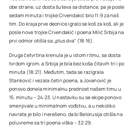
obe strane, uz dosta šuteva sa distance, pa je posle
sedam minuta i trojke Crvendakić bilo 11:9 za naš
tim. Do kraja prve deonice igralo se koš za koš, ali je
posle nove trojke Crvendakić i poena Milić Srbija na
prvi odmor otišla sa „plus dva“ (18:16).
Druga četvrtina krenula je u istom ritmu, sa dosta
tvrdom igrom, a Srbija je bila bez koša čitavih tri i po
minuta (18:21). Međutim, tada se razigrala
Stanković i vezala četiri poena, a Jovanović je
ponovo donela minimalnu prednost našem timu u
15. minutu – 24:23. U nastavku su se ekipe ponovo
smenjivale u minimalnom vođstvu, a u nekoliko
navrata je bilo i nerešeno, da bi Belorusija otišla na
poluvreme sa tri poena viška – 32:29.