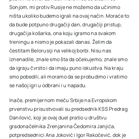
Sonjom, mi protiv Rusije ne možemo da učinimo
ništa ukoliko budemo igrali na ovaj način. Moraće to
da bude potpuno drugačiji dan, drugačiji pristup,
drugačija košarka, ona koju igramo na svakom
treningu a nismo je pokazali danas. Želim da
čestitam Belorusiji na velikoj borbi. Nisu nas
iznenadile, znale smo šta da očekujemo, znale smo
da igraju čvrsto i da imaju puno iskustva. Na kraju
smo pobedili, ali moramo da se probudimo i vratimo
se našoj igri u odbrani i u napadu.
Inače, premijernom meču Srbije na Evropskom
prvenstvu prisustvovali su predsednik KSS Predrag
Danilović, koji je ovaj duel pratio u društvu
gradonačelnika Zrenjanina Čedomira Janjića,
potpredsednici Ana Joković i Igor Rakočević, dok je