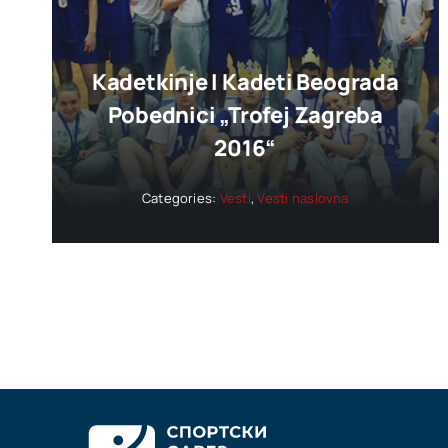
Kadetkinje I Kadeti Beograda
Pobednici „trofej Zagreba
2016“
Categories:
Vesti
,
Vesti naslovna