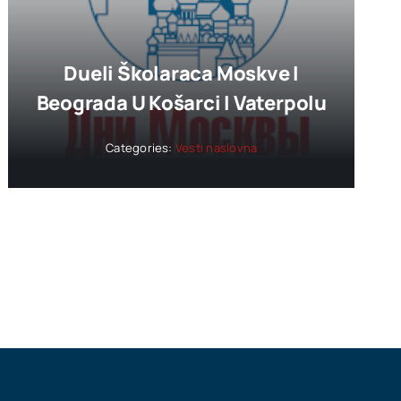
Dueli Školaraca Moskve I
Beograda U Košarci I Vaterpolu
Categories:
Vesti naslovna