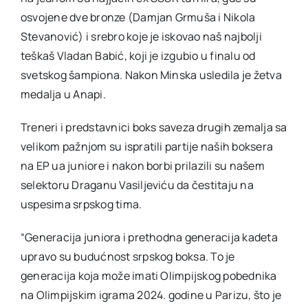
osvojene dve bronze (Damjan Grmuša i Nikola
Stevanović) i srebro koje je iskovao naš najbolji
teškaš Vladan Babić, koji je izgubio u finalu od
svetskog šampiona. Nakon Minska usledila je žetva
medalja u Anapi.
Treneri i predstavnici boks saveza drugih zemalja sa
velikom pažnjom su ispratili partije naših boksera
na EP ua juniore i nakon borbi prilazili su našem
selektoru Draganu Vasiljeviću da čestitaju na
uspesima srpskog tima.
“Generacija juniora i prethodna generacija kadeta
upravo su budućnost srpskog boksa. To je
generacija koja može imati Olimpijskog pobednika
na Olimpijskim igrama 2024. godine u Parizu, što je