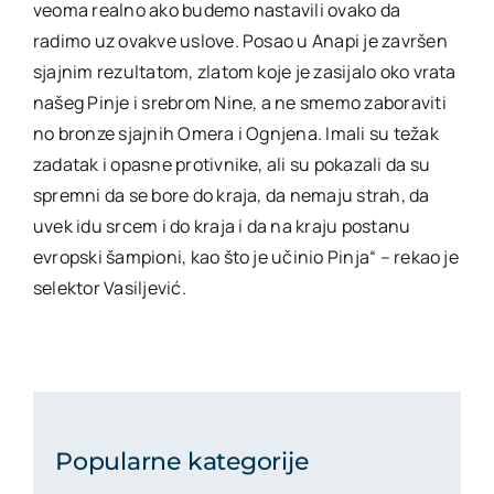
veoma realno ako budemo nastavili ovako da
radimo uz ovakve uslove. Posao u Anapi je završen
sjajnim rezultatom, zlatom koje je zasijalo oko vrata
našeg Pinje i srebrom Nine, a ne smemo zaboraviti
no bronze sjajnih Omera i Ognjena. Imali su težak
zadatak i opasne protivnike, ali su pokazali da su
spremni da se bore do kraja, da nemaju strah, da
uvek idu srcem i do kraja i da na kraju postanu
evropski šampioni, kao što je učinio Pinja“ – rekao je
selektor Vasiljević.
Popularne kategorije