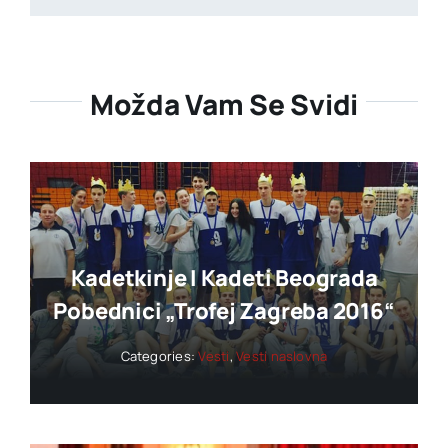
Možda Vam Se Svidi
Kadetkinje I Kadeti Beograda
Pobednici „trofej Zagreba 2016“
Categories:
Vesti
,
Vesti naslovna