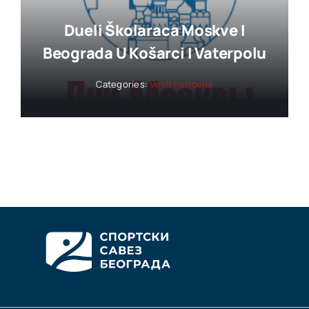
Dueli Školaraca Moskve I
Beograda U Košarci I Vaterpolu
Categories:
Vesti naslovna