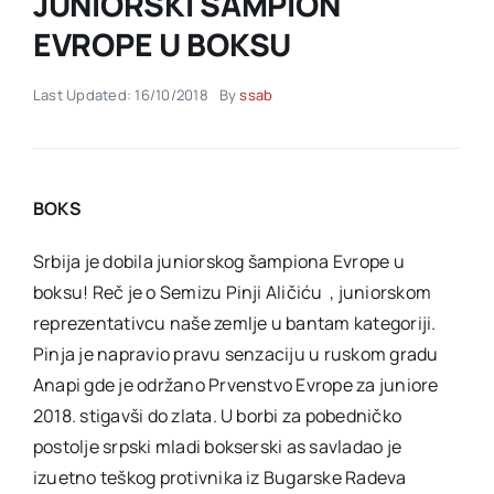
JUNIORSKI ŠAMPION
EVROPE U BOKSU
Akti SSAB
Last Updated: 16/10/2018
By
ssab
Kontakt
BOKS
Srbija je dobila juniorskog šampiona Evrope u
boksu! Reč je o Semizu Pinji Aličiću , juniorskom
reprezentativcu naše zemlje u bantam kategoriji.
Pinja je napravio pravu senzaciju u ruskom gradu
Anapi gde je održano Prvenstvo Evrope za juniore
2018. stigavši do zlata. U borbi za pobedničko
postolje srpski mladi bokserski as savladao je
izuetno teškog protivnika iz Bugarske Radeva