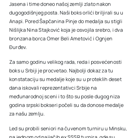
Jasena i time doneo našoj zemlji zlato nakon
dugogodišnjeg posta. Naši boks orlići briljirali su u
Anapi. Pored Šapčanina Pinje do medalja su stigli
Nišlijka Nina Stajković koja je osvojila srebro, i dva
bronzana borca Omer Beli Ametović i Ognjen
Đurđev.
Za samo godinu velikog rada, reda i posvećenosti
boks u Srbiji je procvetao. Najbolji dokaz za tu
konstataciju su medalje koje su u proteklih deset
dana iskovali reprezentativci Srbije na
međunarodnoj sceni i to što su posle dugog niza
godina srpski bokseri počeli su da donose medalje
za našu zemlju.
Led su probili seniori na čuvenom turniru u Minsku,
na jednom od najjačih ex SSSR turnira, gde su