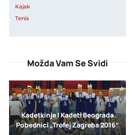
Kajak
Tenis
Možda Vam Se Svidi
Kadetkinje I Kadeti Beograda
Pobednici „trofej Zagreba 2016“