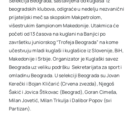
Selekcija Beograda, sastavljena od kuglaša iz
beogradskih klubova, odigraće u nedelju nezvanični
Akti SSAB
prijateljski meč sa skopskim Makpetrolom,
višestrukim šampionom Makedonije. Utakmica će
početi od 13 časova na kuglani na Banjici po
Kontakt
završetku juniorskog “Trofeja Beograda” na kome
učestvuju mladi kuglaši i kuglašice iz Slovenije, BiH,
Makedonije i Srbije. Organizator je Kuglaški savez
Beograda uz veliku podršku Sekretarijata za sport i
omladinu Beograda. U selekciji Beograda su Jovan
Kerečki i Bojan Kličarić (Crvena zvezda), Njegoš
Šakić i Jovica Štikovac (Beograd), Goran Cimeša,
Milan Jovetić, Milan Trkulja i Dalibor Popov (svi
Partizan).