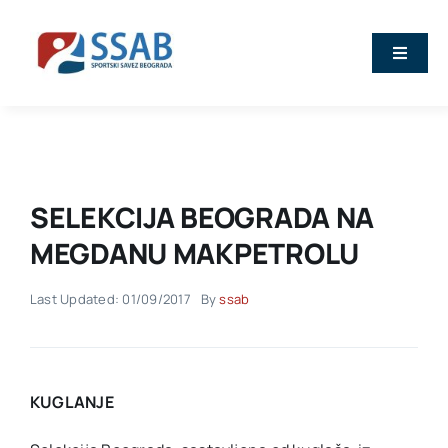
Skip
to
Toggle
content
Naviga
Vesti
O nama
SELEKCIJA BEOGRADA NA
Sport
MEGDANU MAKPETROLU
Last Updated: 01/09/2017
By
ssab
Kalendar
Članovi
KUGLANJE
Stručna predavanja