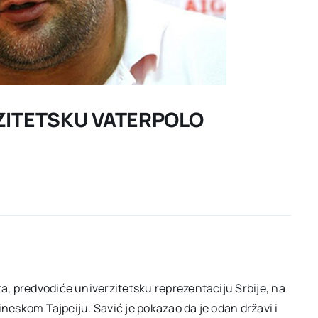
RZITETSKU VATERPOLO
ta, predvodiće univerzitetsku reprezentaciju Srbije, na
 kineskom Tajpeiju. Savić je pokazao da je odan državi i