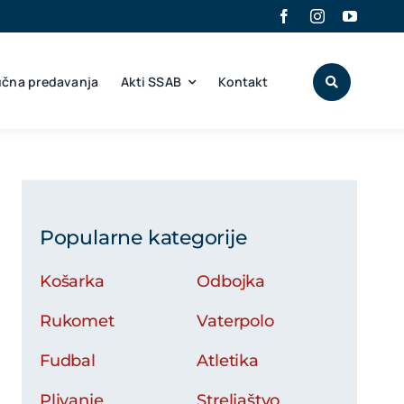
učna predavanja
Akti SSAB
Kontakt
Popularne kategorije
Košarka
Odbojka
Rukomet
Vaterpolo
Fudbal
Atletika
Plivanje
Streljaštvo