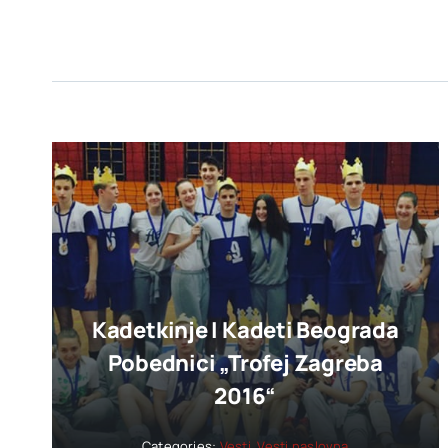
Kadetkinje I Kadeti Beograda
Pobednici „trofej Zagreba
2016“
Categories:
Vesti
,
Vesti naslovna