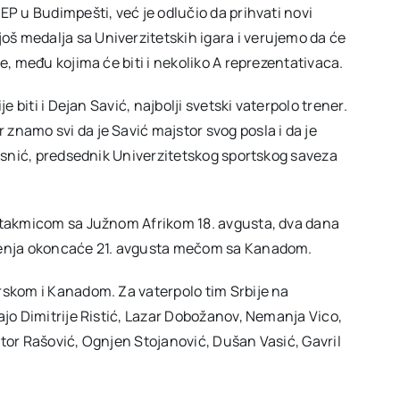
EP u Budimpešti, već je odlučio da prihvati novi
š medalja sa Univerzitetskih igara i verujemo da će
e, među kojima će biti i nekoliko A reprezentativaca.
e biti i Dejan Savić, najbolji svetski vaterpolo trener.
znamo svi da je Savić majstor svog posla i da je
Jasnić, predsednik Univerzitetskog sportskog saveza
 utakmicom sa Južnom Afrikom 18. avgusta, dva dana
ičenja okoncaće 21. avgusta mečom sa Kanadom.
rskom i Kanadom. Za vaterpolo tim Srbije na
ajo Dimitrije Ristić, Lazar Dobožanov, Nemanja Vico,
ktor Rašović, Ognjen Stojanović, Dušan Vasić, Gavril