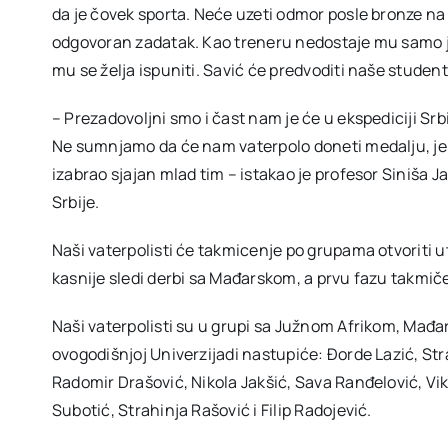
da je čovek sporta. Neće uzeti odmor posle bronze na 
odgovoran zadatak. Kao treneru nedostaje mu samo jo
mu se želja ispuniti. Savić će predvoditi naše student
– Prezadovoljni smo i čast nam je će u ekspediciji Srbij
Ne sumnjamo da će nam vaterpolo doneti medalju, jer 
izabrao sjajan mlad tim – istakao je profesor Siniša 
Srbije.
Naši vaterpolisti će takmicenje po grupama otvoriti
kasnije sledi derbi sa Mađarskom, a prvu fazu takm
Naši vaterpolisti su u grupi sa Južnom Afrikom, Mađa
ovogodišnjoj Univerzijadi nastupiće: Đorde Lazić, Str
Radomir Drašović, Nikola Jakšić, Sava Ranđelović, Vi
Subotić, Strahinja Rašović i Filip Radojević.