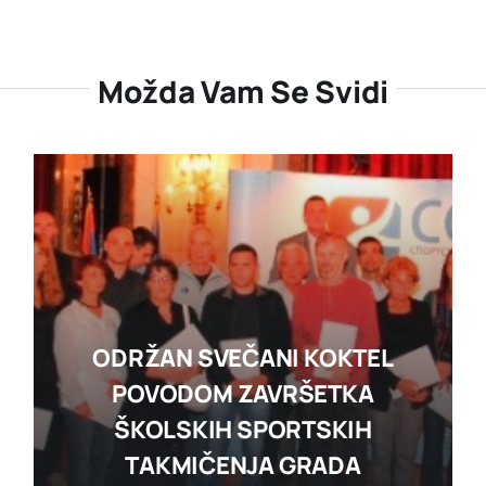
Možda Vam Se Svidi
ODRŽAN SVEČANI KOKTEL
POVODOM ZAVRŠETKA
ŠKOLSKIH SPORTSKIH
TAKMIČENJA GRADA