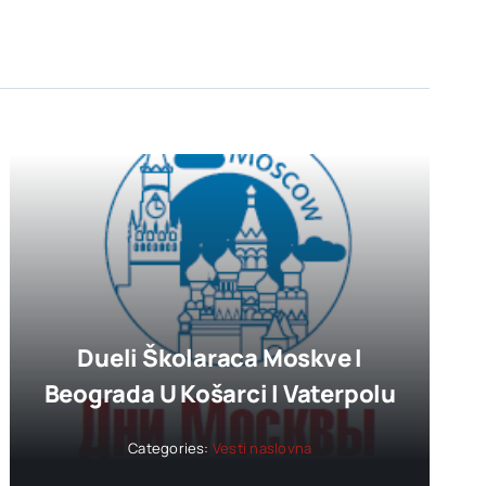
Dueli Školaraca Moskve I
Beograda U Košarci I Vaterpolu
Categories:
Vesti naslovna