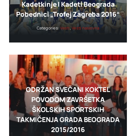
Kadetkinje I Kadeti Beograda
Pobednici „trofej Zagreba 2016“
Categories:
Vesti
,
Vesti naslovna
ODRŽAN SVEČANI KOKTEL
POVODOM ZAVRŠETKA
ŠKOLSKIH SPORTSKIH
TAKMIČENJA GRADA BEOGRADA
2015/2016