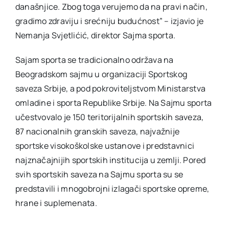
današnjice. Zbog toga verujemo da na pravi način,
gradimo zdraviju i srećniju budućnost” – izjavio je
Nemanja Svjetlićić, direktor Sajma sporta.
Sajam sporta se tradicionalno održava na
Beogradskom sajmu u organizaciji Sportskog
saveza Srbije, a pod pokroviteljstvom Ministarstva
omladine i sporta Republike Srbije. Na Sajmu sporta
učestvovalo je 150 teritorijalnih sportskih saveza,
87 nacionalnih granskih saveza, najvažnije
sportske visokoškolske ustanove i predstavnici
najznačajnijih sportskih institucija u zemlji. Pored
svih sportskih saveza na Sajmu sporta su se
predstavili i mnogobrojni izlagači sportske opreme,
hrane i suplemenata.