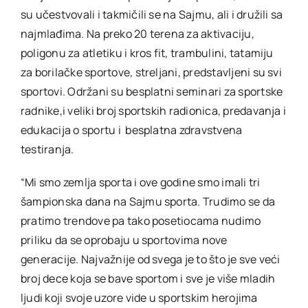
su učestvovali i takmičili se na Sajmu, ali i družili sa
najmlađima. Na preko 20 terena za aktivaciju,
poligonu za atletiku i kros fit, trambulini, tatamiju
za borilačke sportove, streljani, predstavljeni su svi
sportovi. Održani su besplatni seminari za sportske
radnike,i veliki broj sportskih radionica, predavanja i
edukacija o sportu i besplatna zdravstvena
testiranja.
“Mi smo zemlja sporta i ove godine smo imali tri
šampionska dana na Sajmu sporta. Trudimo se da
pratimo trendove pa tako posetiocama nudimo
priliku da se oprobaju u sportovima nove
generacije. Najvažnije od svega je to što je sve veći
broj dece koja se bave sportom i sve je više mladih
ljudi koji svoje uzore vide u sportskim herojima