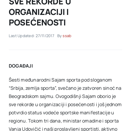
SVE REKORDE U
ORGANIZACIJI I
Akti SSAB
POSEĆENOSTI
Kontakt
Last Updated: 27/11/2017
By
ssab
DOGAĐAJI
Šesti međunarodni Sajam sporta pod sloganom
“Srbija, zemlja sporta”, svečano je zatvoren sinoć na
Beogradskom sajmu. Ovogodišnji Sajam oborio je
sve rekorde u organizaciji i posećenosti i još jednom
potvrdio status vodeće sportske manifestacije u
regionu. Tokom tri dana, ministar omadine i sporta
Vanja Udovičić i naši proslavljeni sportisti, aktivno