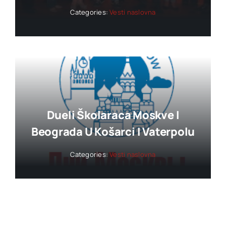
Categories:
Vesti naslovna
Dueli Školaraca Moskve I
Beograda U Košarci I Vaterpolu
Categories:
Vesti naslovna