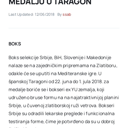
MEDALJU U TARAGON
Last Updated: 12/06/2018
By
ssab
Akti SSAB
Kontakt
BOKS
Boks selekcije Srbije, BiH, Slovenije i Makedonije
nalaze se na zajedničkim pripremama na Zlatiboru,
odakle će se uputiti na Mediteranske igre. U
španskoj Taragoni od 22. juna do 1. jula 2018. za
medalje boriće se i bokseri ex YU zemalja, koji
udruženo bruse formu na na najatraktivnijoj planini
Srbije, u čuvenoj zlatiborskoj ruži vetrova. Bokseri
Srbije su odradili lekarske preglede i funkcionalna
testiranja forme, čime je potvrđeno da su u dobroj