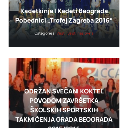
Kadetkinje I Kadeti Beograda
Pobednici „trofej Zagreba 2016“
Categories:
Vesti
,
Vesti naslovna
ODRŽAN SVEČANI KOKTEL
POVODOM ZAVRŠETKA
ŠKOLSKIH SPORTSKIH
TAKMIČENJA GRADA BEOGRADA