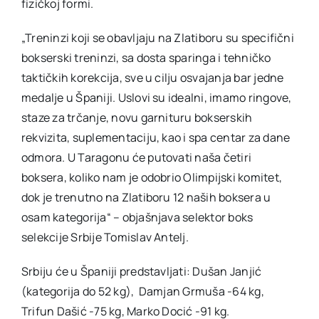
fizičkoj formi.
„Treninzi koji se obavljaju na Zlatiboru su specifični
bokserski treninzi, sa dosta sparinga i tehničko
taktičkih korekcija, sve u cilju osvajanja bar jedne
medalje u Španiji. Uslovi su idealni, imamo ringove,
staze za trčanje, novu garnituru bokserskih
rekvizita, suplementaciju, kao i spa centar za dane
odmora. U Taragonu će putovati naša četiri
boksera, koliko nam je odobrio Olimpijski komitet,
dok je trenutno na Zlatiboru 12 naših boksera u
osam kategorija“ – objašnjava selektor boks
selekcije Srbije Tomislav Antelj.
Srbiju će u Španiji predstavljati: Dušan Janjić
(kategorija do 52 kg), Damjan Grmuša -64 kg,
Trifun Dašić -75 kg, Marko Docić -91 kg.