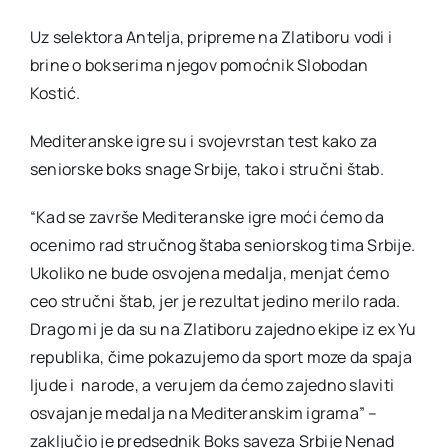
Uz selektora Antelja, pripreme na Zlatiboru vodi i
brine o bokserima njegov pomoćnik Slobodan
Kostić.
Mediteranske igre su i svojevrstan test kako za
seniorske boks snage Srbije, tako i stručni štab.
“Kad se završe Mediteranske igre moći ćemo da
ocenimo rad stručnog štaba seniorskog tima Srbije.
Ukoliko ne bude osvojena medalja, menjat ćemo
ceo stručni štab, jer je rezultat jedino merilo rada.
Drago mi je da su na Zlatiboru zajedno ekipe iz ex Yu
republika, čime pokazujemo da sport moze da spaja
ljude i narode, a verujem da ćemo zajedno slaviti
osvajanje medalja na Mediteranskim igrama” –
zaključio je predsednik Boks saveza Srbije Nenad