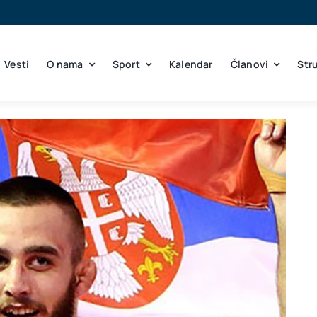
Vesti
O nama
Sport
Kalendar
Članovi
Str