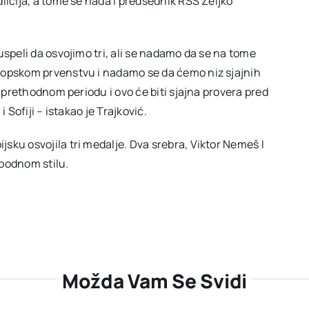
ličija, a tome se nada i predsednik RSS Željko
uspeli da osvojimo tri, ali se nadamo da se na tome
ropskom prvenstvu i nadamo se da ćemo niz sjajnih
u prethodnom periodu i ovo će biti sjajna provera pred
 Sofiji – istakao je Trajković.
sku osvojila tri medalje. Dva srebra, Viktor Nemeš I
obodnom stilu.
Možda Vam Se Svidi