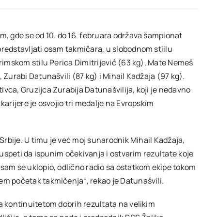
im, gde se od 10. do 16. februara održava šampionat
predstavljati osam takmičara, u slobodnom stiilu
-rimskom stilu Perica Dimitrijević (63 kg), Mate Nemeš
 Zurabi Datunašvili (87 kg) i Mihail Kadžaja (97 kg).
vca, Gruzijca Zurabija Datunašvilija, koji je nedavno
karijere je osvojio tri medalje na Evropskim
 Srbije. U timu je već moj sunarodnik Mihail Kadžaja,
u uspeti da ispunim očekivanja i ostvarim rezultate koje
 sam se uklopio, odlično radio sa ostatkom ekipe tokom
em početak takmičenja“, rekao je Datunašvili.
a kontinuitetom dobrih rezultata na velikim