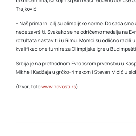
takmičenjima, sa kojih srpski rvači redovno donose od
Trajković.
– Naš primarni cilj su olimpijske norme. Do sada smo 
neće završiti. Svakako se ne odričemo medalja na Ev
rezultata nastaviti i u Rimu. Momci su odlično radili 
kvalifikacione turnire za Olimpijske igre u Budimpešti i
Srbija je na prethodnom Evropskom prvenstvu u Kaspij
Mikheil Kadžaja u grčko-rimskom i Stevan Mićić u sl
(Izvor, foto
www.novosti.rs
)