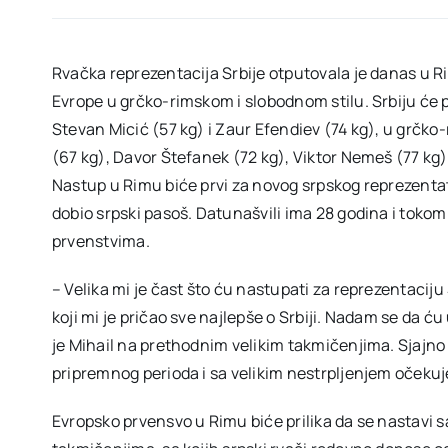
Rvačka reprezentacija Srbije otputovala je danas u R
Evrope u grčko-rimskom i slobodnom stilu. Srbiju će 
Stevan Micić (57 kg) i Zaur Efendiev (74 kg), u grčko
(67 kg), Davor Štefanek (72 kg), Viktor Nemeš (77 kg),
Nastup u Rimu biće prvi za novog srpskog reprezentati
dobio srpski pasoš. Datunašvili ima 28 godina i tokom 
prvenstvima.
– Velika mi je čast što ću nastupati za reprezentaciju
koji mi je pričao sve najlepše o Srbiji. Nadam se da ć
je Mihail na prethodnim velikim takmičenjima. Sjajno
pripremnog perioda i sa velikim nestrpljenjem očekuj
Evropsko prvensvo u Rimu biće prilika da se nastavi s