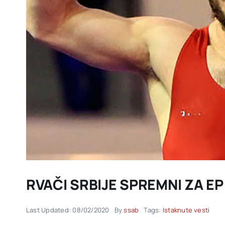
RVAČI SRBIJE SPREMNI ZA EP
Last Updated: 08/02/2020
By
ssab
Tags:
Istaknute vesti