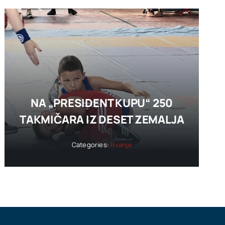
NA „PRESIDENT KUPU“ 250
TAKMIČARA IZ DESET ZEMALJA
Categories:
Rvanje