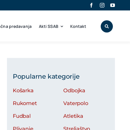
učna predavanja
Akti SSAB
Kontakt
Popularne kategorije
Košarka
Odbojka
Rukomet
Vaterpolo
Fudbal
Atletika
Plivanje
Streljaštvo