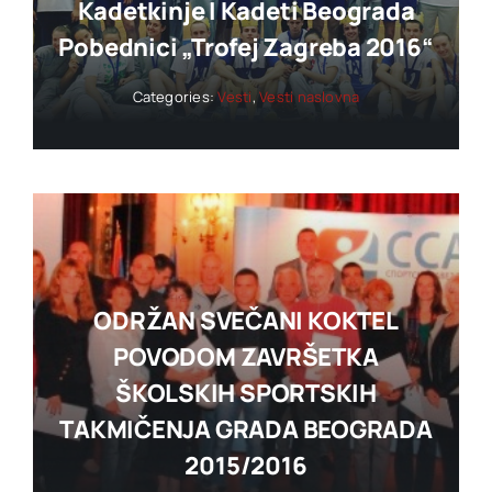
Kadetkinje I Kadeti Beograda
Pobednici „trofej Zagreba 2016“
Categories:
Vesti
,
Vesti naslovna
ODRŽAN SVEČANI KOKTEL
POVODOM ZAVRŠETKA
ŠKOLSKIH SPORTSKIH
TAKMIČENJA GRADA BEOGRADA
2015/2016