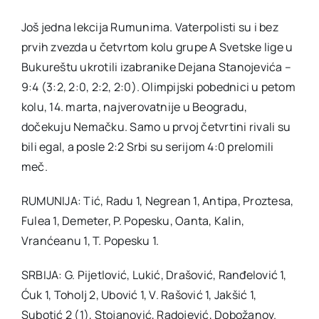
Još jedna lekcija Rumunima. Vaterpolisti su i bez
Akti SSAB
prvih zvezda u četvrtom kolu grupe A Svetske lige u
Bukureštu ukrotili izabranike Dejana Stanojevića –
Kontakt
9:4 (3:2, 2:0, 2:2, 2:0). Olimpijski pobednici u petom
kolu, 14. marta, najverovatnije u Beogradu,
dočekuju Nemačku. Samo u prvoj četvrtini rivali su
bili egal, a posle 2:2 Srbi su serijom 4:0 prelomili
meč.
RUMUNIJA: Tić, Radu 1, Negrean 1, Antipa, Proztesa,
Fulea 1, Demeter, P. Popesku, Oanta, Kalin,
Vranćeanu 1, T. Popesku 1.
SRBIJA: G. Pijetlović, Lukić, Drašović, Ranđelović 1,
Ćuk 1, Toholj 2, Ubović 1, V. Rašović 1, Jakšić 1,
Subotić 2 (1), Stojanović, Radojević, Dobožanov.