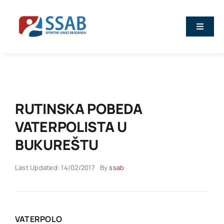
Skip
to
Toggle
content
Naviga
Vesti
O nama
RUTINSKA POBEDA
Sport
VATERPOLISTA U
BUKUREŠTU
Kalendar
Last Updated: 14/02/2017
By
ssab
Članovi
Stručna predavanja
VATERPOLO