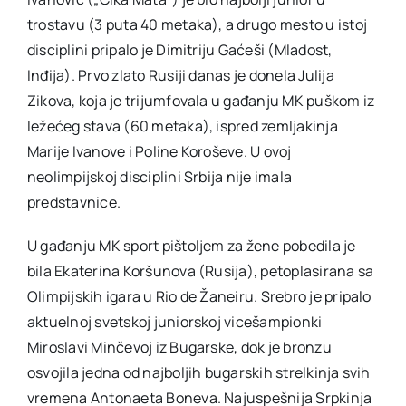
trostavu (3 puta 40 metaka), a drugo mesto u istoj
disciplini pripalo je Dimitriju Gaćeši (Mladost,
Inđija). Prvo zlato Rusiji danas je donela Julija
Zikova, koja je trijumfovala u gađanju MK puškom iz
ležećeg stava (60 metaka), ispred zemljakinja
Marije Ivanove i Poline Koroševe. U ovoj
neolimpijskoj disciplini Srbija nije imala
predstavnice.
U gađanju MK sport pištoljem za žene pobedila je
bila Ekaterina Koršunova (Rusija), petoplasirana sa
Olimpijskih igara u Rio de Žaneiru. Srebro je pripalo
aktuelnoj svetskoj juniorskoj vicešampionki
Miroslavi Minčevoj iz Bugarske, dok je bronzu
osvojila jedna od najboljih bugarskih strelkinja svih
vremena Antonaeta Boneva. Najuspešnija Srpkinja