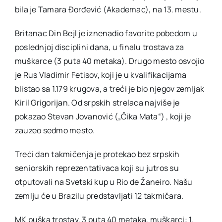
bila je Tamara Đorđević (Akademac), na 13. mestu.
Britanac Din Bejl je iznenadio favorite pobedom u
poslednjoj disciplini dana, u finalu trostava za
muškarce (3 puta 40 metaka). Drugo mesto osvojio
je Rus Vladimir Fetisov, koji je u kvalifikacijama
blistao sa 1.179 krugova, a treći je bio njegov zemljak
Kiril Grigorijan. Od srpskih strelaca najviše je
pokazao Stevan Jovanović („Čika Mata“) , koji je
zauzeo sedmo mesto.
Treći dan takmičenja je protekao bez srpskih
seniorskih reprezentativaca koji su jutros su
otputovali na Svetski kup u Rio de Žaneiro. Našu
zemlju će u Brazilu predstavljati 12 takmičara.
MK puška trostav, 3 puta 40 metaka, muškarci: 1.