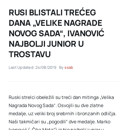
RUSI BLISTALI TREĆEG
Akti SSAB
DANA „VELIKE NAGRADE
NOVOG SADA“, IVANOVIĆ
Kontakt
NAJBOLJI JUNIOR U
TROSTAVU
Last Updated: 24/08/2019
By
ssab
Ruski strelci obeležili su treći dan mitinga „Velika
Nagrada Novog Sada“. Osvojili su dve zlatne
medalje, uz veliki broj srebrnih i bronzanih odličja.
Naši takmičari su „pogodili“ dve medalje. Marko
Ivanović („Čika Mata“) je bio najbolji junior u