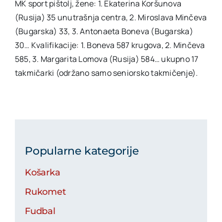
MK sport pištolj, žene: 1. Ekaterina Koršunova
(Rusija) 35 unutrašnja centra, 2. Miroslava Minčeva
(Bugarska) 33, 3. Antonaeta Boneva (Bugarska)
30… Kvalifikacije: 1. Boneva 587 krugova, 2. Minčeva
585, 3. Margarita Lomova (Rusija) 584… ukupno 17
takmičarki (održano samo seniorsko takmičenje).
Popularne kategorije
Košarka
Rukomet
Fudbal