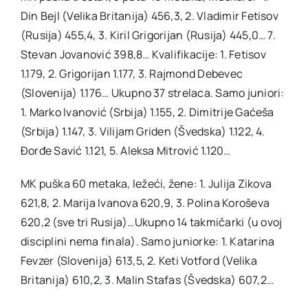
Din Bejl (Velika Britanija) 456,3, 2. Vladimir Fetisov
(Rusija) 455,4, 3. Kiril Grigorijan (Rusija) 445,0… 7.
Stevan Jovanović 398,8… Kvalifikacije: 1. Fetisov
1.179, 2. Grigorijan 1.177, 3. Rajmond Debevec
(Slovenija) 1.176… Ukupno 37 strelaca. Samo juniori:
1. Marko Ivanović (Srbija) 1.155, 2. Dimitrije Gaćeša
(Srbija) 1.147, 3. Vilijam Griden (Švedska) 1.122, 4.
Đorđe Savić 1.121, 5. Aleksa Mitrović 1.120…
MK puška 60 metaka, ležeći, žene: 1. Julija Zikova
621,8, 2. Marija Ivanova 620,9, 3. Polina Koroševa
620,2 (sve tri Rusija)…Ukupno 14 takmičarki (u ovoj
disciplini nema finala). Samo juniorke: 1. Katarina
Fevzer (Slovenija) 613,5, 2. Keti Votford (Velika
Britanija) 610,2, 3. Malin Stafas (Švedska) 607,2…