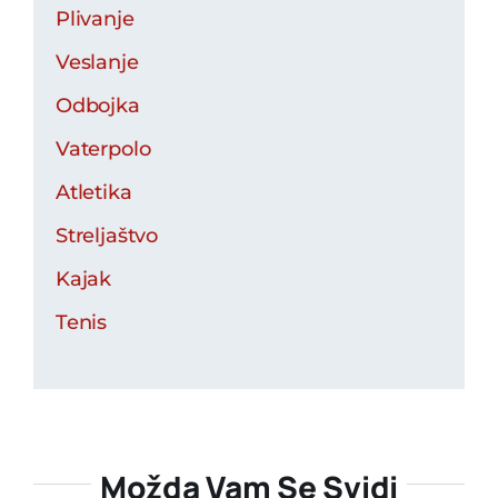
Plivanje
Veslanje
Odbojka
Vaterpolo
Atletika
Streljaštvo
Kajak
Tenis
Možda Vam Se Svidi