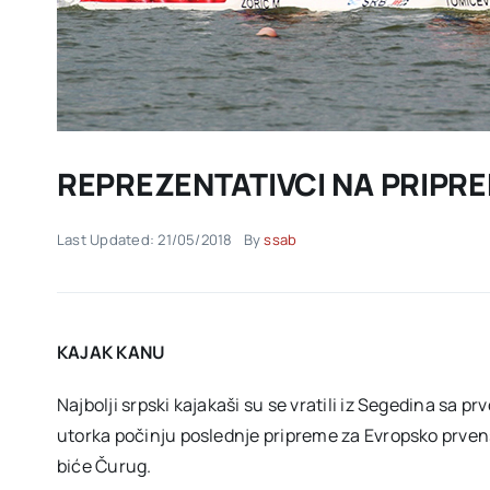
REPREZENTATIVCI NA PRIP
Last Updated: 21/05/2018
By
ssab
KAJAK KANU
Najbolji srpski kajakaši su se vratili iz Segedina sa 
utorka počinju poslednje pripreme za Evropsko prvens
biće Čurug.