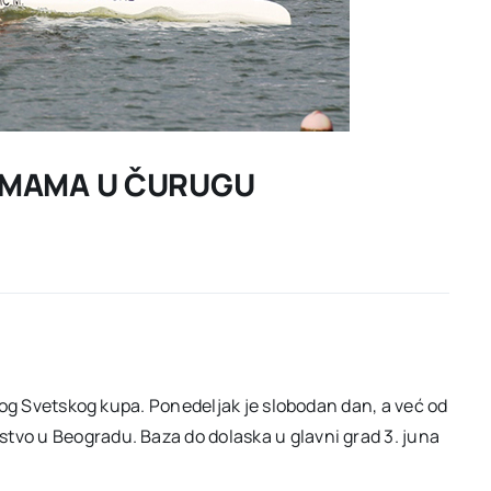
REMAMA U ČURUGU
prvog Svetskog kupa. Ponedeljak je slobodan dan, a već od
tvo u Beogradu. Baza do dolaska u glavni grad 3. juna