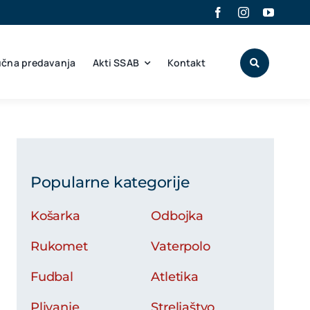
učna predavanja
Akti SSAB
Kontakt
Popularne kategorije
Košarka
Odbojka
Rukomet
Vaterpolo
Fudbal
Atletika
Plivanje
Streljaštvo