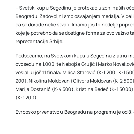
– Svetski kup u Segedinu je protekao u zoni naših oč
Beogradu. Zadovoljni smo osvajanjem medalja. Videl
da se dorade neke stvari. Imamo još tri nedelje pripr
koje je potrebno da se dostigne forma za ovo važno ta
reprezentacije Srbije.
Podsećamo, na Svetskom kupu u Segedinu zlatnu meda
dvosedu na 1.000, te Nebojša Grujić i Marko Novakovi
veslali u još 11 finala: Milica Starović (K-1 200 i K-1 5
200), Nikolina Moldovan i Olivera Moldovan (K-2 500),
Marija Dostanić (K-4 500), Kristina Bedeč (K-1 5000)
(K-1 200).
Evropsko prvenstvo u Beogradu na programu je od 8. 