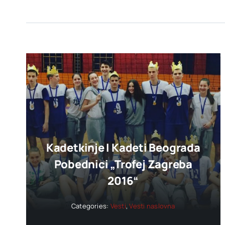
Kadetkinje I Kadeti Beograda
Pobednici „trofej Zagreba
2016“
Categories:
Vesti
,
Vesti naslovna