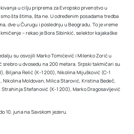
ekivanja u cilju priprema za Evropsko prvenstvo u
i smo šta štima, šta ne. U određenim posadama tredba
ema, dve u Čurugu i poslednju u Beogradu. To je vreme
kmičenje – rekao je Bora Sibinkić, selektor kajakaške
lju su osvojili Marko Tomićević i Milenko Zorić u
ć srebro u dvosedu na 200 metara. Srpski takmičari su
00), Biljana Relić (K-1 200), Nikolina Mijušković (C-1
 Nikolina Moldovan, Milica Starović, Kristina Bedeč,
, Strahinja Stefanović (K-1 200), Marko Dragosavljević
do 10. juna na Savskom jezeru.