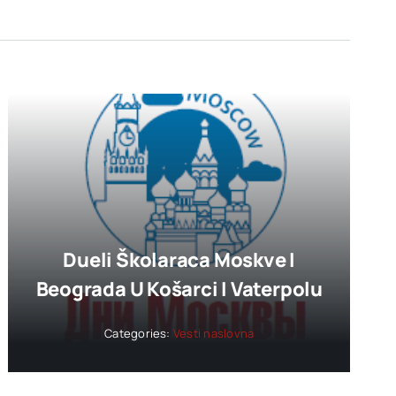
Dueli Školaraca Moskve I
Beograda U Košarci I Vaterpolu
Categories:
Vesti naslovna