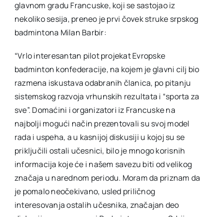
glavnom gradu Francuske, koji se sastojao iz
nekoliko sesija, preneo je prvi čovek struke srpskog
badmintona Milan Barbir:
“Vrlo interesantan pilot projekat Evropske
badminton konfederacije, na kojem je glavni cilj bio
razmena iskustava odabranih članica, po pitanju
sistemskog razvoja vrhunskih rezultata i “sporta za
sve”. Domaćini i organizatori iz Francuske na
najbolji mogući način prezentovali su svoj model
rada i uspeha, a u kasnijoj diskusiji u kojoj su se
priključili ostali učesnici, bilo je mnogo korisnih
informacija koje će i našem savezu biti od velikog
značaja u narednom periodu. Moram da priznam da
je pomalo neočekivano, usled priličnog
interesovanja ostalih učesnika, značajan deo