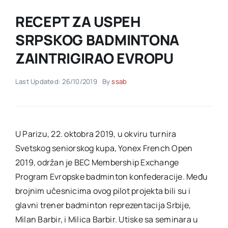
RECEPT ZA USPEH
Akti SSAB
SRPSKOG BADMINTONA
ZAINTRIGIRAO EVROPU
Kontakt
Last Updated: 26/10/2019
By
ssab
U Parizu, 22. oktobra 2019, u okviru turnira
Svetskog seniorskog kupa, Yonex French Open
2019, održan je BEC Membership Exchange
Program Evropske badminton konfederacije. Među
brojnim učesnicima ovog pilot projekta bili su i
glavni trener badminton reprezentacija Srbije,
Milan Barbir, i Milica Barbir. Utiske sa seminara u