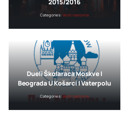
2015/2016
Categories:
Vesti naslovna
Dueli Školaraca Moskve I
Beograda U Košarci I Vaterpolu
Categories:
Vesti naslovna