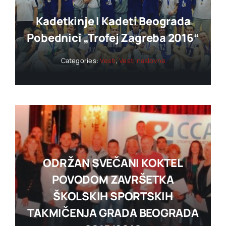
Kadetkinje I Kadeti Beograda
Pobednici „trofej Zagreba 2016“
Categories:
Vesti
,
Vesti naslovna
ODRŽAN SVEČANI KOKTEL
POVODOM ZAVRŠETKA
ŠKOLSKIH SPORTSKIH
TAKMIČENJA GRADA BEOGRADA