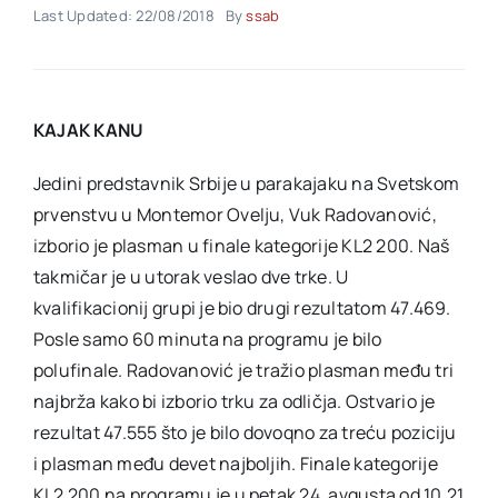
Last Updated: 22/08/2018
By
ssab
Akti SSAB
KAJAK KANU
Kontakt
Jedini predstavnik Srbije u parakajaku na Svetskom
prvenstvu u Montemor Ovelju, Vuk Radovanović,
izborio je plasman u finale kategorije KL2 200. Naš
takmičar je u utorak veslao dve trke. U
kvalifikacionij grupi je bio drugi rezultatom 47.469.
Posle samo 60 minuta na programu je bilo
polufinale. Radovanović je tražio plasman među tri
najbrža kako bi izborio trku za odličja. Ostvario je
rezultat 47.555 što je bilo dovoqno za treću poziciju
i plasman među devet najboljih. Finale kategorije
KL2 200 na programu je u petak 24. avgusta od 10.21