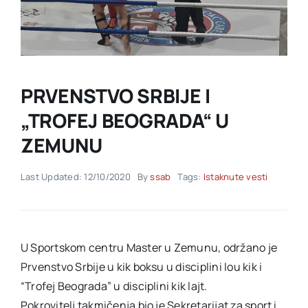
Akti SSAB
Kontakt
PRVENSTVO SRBIJE I
„TROFEJ BEOGRADA“ U
ZEMUNU
Last Updated: 12/10/2020
By
ssab
Tags:
Istaknute vesti
U Sportskom centru Master u Zemunu, održano je
Prvenstvo Srbije u kik boksu u disciplini lou kik i
“Trofej Beograda” u disciplini kik lajt.
Pokrovitelj takmičenja bio je Sekretarijat za sport i