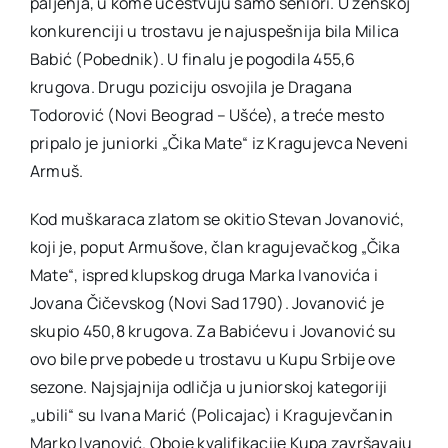
paljenja, u kome učestvuju samo seniori. U ženskoj
konkurenciji u trostavu je najuspešnija bila Milica
Babić (Pobednik). U finalu je pogodila 455,6
krugova. Drugu poziciju osvojila je Dragana
Todorović (Novi Beograd – Ušće), a treće mesto
pripalo je juniorki „Čika Mate“ iz Kragujevca Neveni
Armuš.
Kod muškaraca zlatom se okitio Stevan Jovanović,
koji je, poput Armušove, član kragujevačkog „Čika
Mate“, ispred klupskog druga Marka Ivanovića i
Jovana Čičevskog (Novi Sad 1790). Jovanović je
skupio 450,8 krugova. Za Babićevu i Jovanović su
ovo bile prve pobede u trostavu u Kupu Srbije ove
sezone. Najsjajnija odličja u juniorskoj kategoriji
„ubili“ su Ivana Marić (Policajac) i Kragujevčanin
Marko Ivanović. Oboje kvalifikacije Kupa završavaju