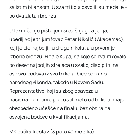
sa istim bilansom. U sva tri kola osvojili su medalje –
po dva zlata i bronzu.
U takmičenju pištoljem središnjeg paljenja,
ubedljivo je trijumfovao Petar Nikolić (Akademac),
koji je bio najbolji i u drugom kolu, a u prvom je
izborio bronzu. Finale Kupa, na koje se kvalifikovalo
po deset najboljih strelaca u svakoj disciplini na
osnovu bodova iz sva tri kola, biće održano
narednog vikenda, takođe u Novom Sadu.
Reprezentativci koji su zbog obaveza u
nacionalnom timu propustili neko od tri kola imaju
obezbeđeno učešće na finalu, bez obzira na
osvojene bodove u kvalifikacijama.
MK puška trostav (3 puta 40 metaka)