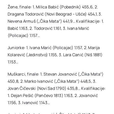
Žene, finale: 1. Milica Babić (Pobednik) 455,6, 2.
Dragana Todorović (Novi Beograd – Ušće) 454,1, 3.
Nevena Armuš („Čika Mata“) 441,9… Kvalifikacije: 1.
Babić 1.163, 2. Todorović 1.161, 3. Ivana Marić
(Policajac) 1.157…
Juniorke: 1. Ivana Marić (Policajac) 1.157, 2. Marija
Kolarević (Jedinstvo) 1.155, 3. Lara Canić (Niš 1881)
1.153…
Muškarci, finale: 1. Stevan Jovanović („Čika Mata“)
450,8, 2. Marko Ivanović („Čika Mata“) 448,5, 3.
Jovan Čičevski (Novi Sad 1790) 435,8… Kvalifikacije:
1. Dejan Pešić (Pančevo 1813) 1.163, 2. Jovanović
1.156, 3. Ivanović 1.143…