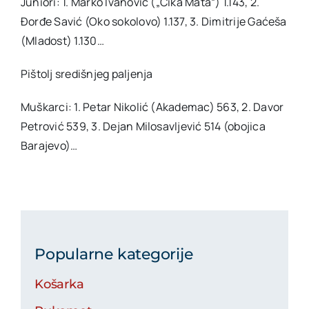
Juniori: 1. Marko Ivanović („Čika Mata“) 1.143, 2.
Đorđe Savić (Oko sokolovo) 1.137, 3. Dimitrije Gaćeša
(Mladost) 1.130…
Pištolj središnjeg paljenja
Muškarci: 1. Petar Nikolić (Akademac) 563, 2. Davor
Petrović 539, 3. Dejan Milosavljević 514 (obojica
Barajevo)…
Popularne kategorije
Košarka