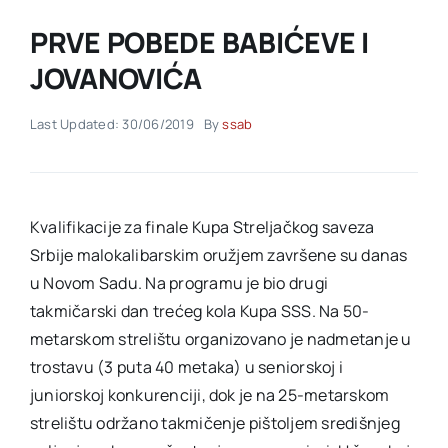
PRVE POBEDE BABIĆEVE I
Akti SSAB
JOVANOVIĆA
Kontakt
Last Updated: 30/06/2019
By
ssab
Kvalifikacije za finale Kupa Streljačkog saveza
Srbije malokalibarskim oružjem završene su danas
u Novom Sadu. Na programu je bio drugi
takmičarski dan trećeg kola Kupa SSS. Na 50-
metarskom strelištu organizovano je nadmetanje u
trostavu (3 puta 40 metaka) u seniorskoj i
juniorskoj konkurenciji, dok je na 25-metarskom
strelištu održano takmičenje pištoljem središnjeg