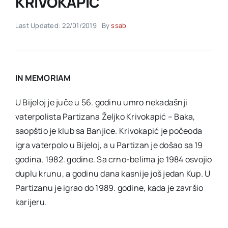
KRIVOKAPIĆ
Last Updated: 22/01/2019
By
ssab
Akti SSAB
Kontakt
IN MEMORIAM
U Bijeloj je juče u 56. godinu umro nekadašnji
vaterpolista Partizana Željko Krivokapić – Baka,
saopštio je klub sa Banjice. Krivokapić je počeoda
igra vaterpolo u Bijeloj, a u Partizan je došao sa 19
godina, 1982. godine. Sa crno-belima je 1984 osvojio
duplu krunu, a godinu dana kasnije još jedan Kup. U
Partizanu je igrao do 1989. godine, kada je završio
karijeru.