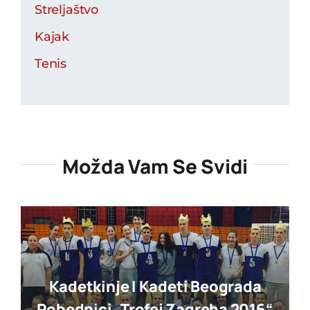
Streljaštvo
Kajak
Tenis
Možda Vam Se Svidi
Kadetkinje I Kadeti Beograda
Pobednici „trofej Zagreba 2016“