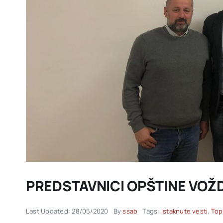
PREDSTAVNICI OPŠTINE VOŽ
Last Updated: 28/05/2020
By
ssab
Tags:
Istaknute vesti
,
Top