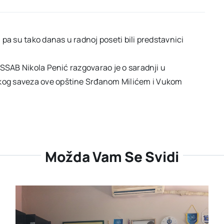
pa su tako danas u radnoj poseti bili predstavnici
 SSAB Nikola Penić razgovarao je o saradnji u
kog saveza ove opštine Srđanom Milićem i Vukom
Možda Vam Se Svidi