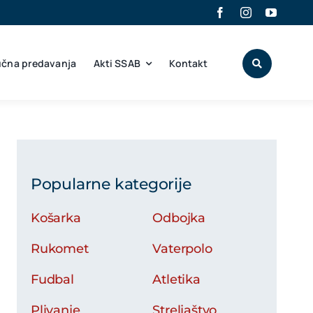
učna predavanja
Akti SSAB
Kontakt
Popularne kategorije
Košarka
Odbojka
Rukomet
Vaterpolo
Fudbal
Atletika
Plivanje
Streljaštvo