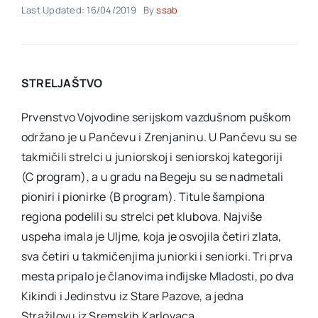
Last Updated: 16/04/2019
By
ssab
Akti SSAB
STRELJAŠTVO
Kontakt
Prvenstvo Vojvodine serijskom vazdušnom puškom
održano je u Pančevu i Zrenjaninu. U Pančevu su se
takmičili strelci u juniorskoj i seniorskoj kategoriji
(C program), a u gradu na Begeju su se nadmetali
pioniri i pionirke (B program). Titule šampiona
regiona podelili su strelci pet klubova. Najviše
uspeha imala je Uljme, koja je osvojila četiri zlata,
sva četiri u takmičenjima juniorki i seniorki. Tri prva
mesta pripalo je članovima inđijske Mladosti, po dva
Kikindi i Jedinstvu iz Stare Pazove, a jedna
Stražilovu iz Sremskih Karlovaca.