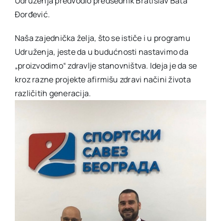
Udruženja predvodio predsednik Bratislav Bata
Đorđević.
Naša zajednička želja, što se ističe i u programu
Udruženja, jeste da u budućnosti nastavimo da
„proizvodimo“ zdravlje stanovništva. Ideja je da se
kroz razne projekte afirmišu zdravi načini života
različitih generacija.