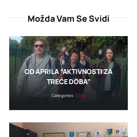
Možda Vam Se Svidi
OD APRILA “AKTIVNOSTI ZA
TREĆE DOBA”
Categories:
SSAB