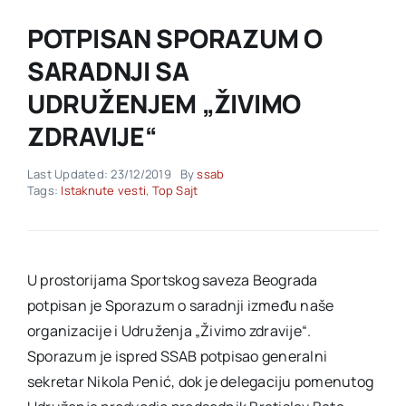
POTPISAN SPORAZUM O
Akti SSAB
SARADNJI SA
UDRUŽENJEM „ŽIVIMO
Kontakt
ZDRAVIJE“
Last Updated: 23/12/2019
By
ssab
Tags:
Istaknute vesti
,
Top Sajt
U prostorijama Sportskog saveza Beograda
potpisan je Sporazum o saradnji između naše
organizacije i Udruženja „Živimo zdravije“.
Sporazum je ispred SSAB potpisao generalni
sekretar Nikola Penić, dok je delegaciju pomenutog