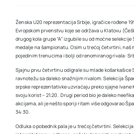
Ženska U20 reprezentacija Srbije, igračice rođene 199
Evropskom prvenstvu koje se održava u Klatovu (Češka
drugog kola grupe “A” izgubile su od moćne selekcije 
medalje na šampionatu. Osim u trećoj četvrtini, naš m
pojedinim trenucima i bolji od renomiranog rivala: Srb
Sjajnu prvu četvrtinu odigrale su mlade košarkašice 
ravnotežu sa daleko snažnijim rivalom. Selekcija Špan
srpske reprezentativke uzvraćaju preko sjajne Ivane Ka
svoju korist – 21.20. Drugi period bio je daleko neef
akcijama, ali je nešto sporiji ritam više odgovarao 
34:30.
Odluka o pobednik pala je u trećoj četvrtini. Selekcij