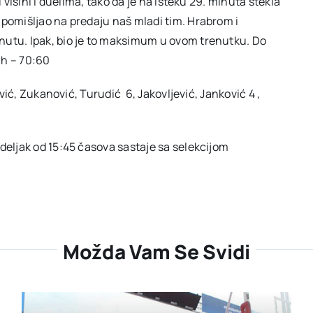
 visini i duelima, tako da je na isteku 29. minuta stekla
 pomišljao na predaju naš mladi tim. Hrabrom i
nutu. Ipak, bio je to maksimum u ovom trenutku. Do
ih – 70:60
vić, Zukanović, Turudić 6, Jakovljević, Janković 4 ,
deljak od 15:45 časova sastaje sa selekcijom
Možda Vam Se Svidi