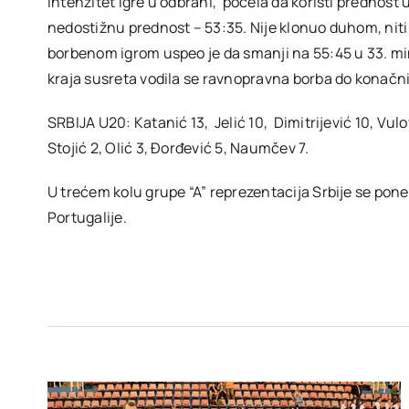
intenzitet igre u odbrani, počela da koristi prednost u
nedostižnu prednost – 53:35. Nije klonuo duhom, niti
borbenom igrom uspeo je da smanji na 55:45 u 33. mi
kraja susreta vodila se ravnopravna borba do konačn
SRBIJA U20: Katanić 13, Jelić 10, Dimitrijević 10, Vulo
Stojić 2, Olić 3, Đorđević 5, Naumčev 7.
U trećem kolu grupe “A” reprezentacija Srbije se pone
Portugalije.