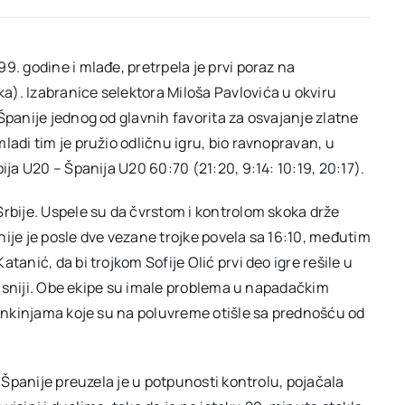
9. godine i mlađe, pretrpela je prvi poraz na
). Izabranice selektora Miloša Pavlovića u okviru
Španije jednog od glavnih favorita za osvajanje zlatne
ladi tim je pružio odličnu igru, bio ravnopravan, u
ija U20 – Španija U20 60:70 (21:20, 9:14: 10:19, 20:17).
Srbije. Uspele su da čvrstom i kontrolom skoka drže
ije je posle dve vezane trojke povela sa 16:10, međutim
tanić, da bi trojkom Sofije Olić prvi deo igre rešile u
ikasniji. Obe ekipe su imale problema u napadačkim
Špankinjama koje su na poluvreme otišle sa prednošću od
a Španije preuzela je u potpunosti kontrolu, pojačala