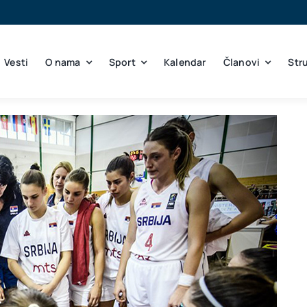
Vesti
O nama
Sport
Kalendar
Članovi
Str