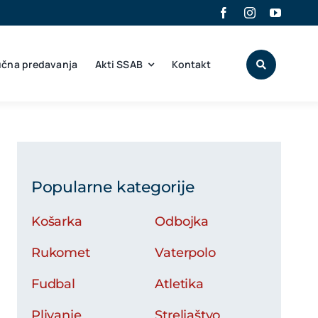
učna predavanja
Akti SSAB
Kontakt
Popularne kategorije
Košarka
Odbojka
Rukomet
Vaterpolo
Fudbal
Atletika
Plivanje
Streljaštvo