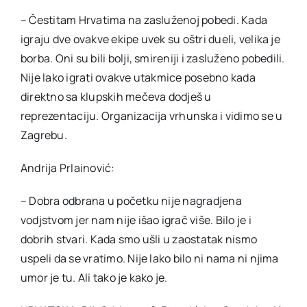
– Čestitam Hrvatima na zasluženoj pobedi. Kada
igraju dve ovakve ekipe uvek su oštri dueli, velika je
borba. Oni su bili bolji, smireniji i zasluženo pobedili.
Nije lako igrati ovakve utakmice posebno kada
direktno sa klupskih mečeva dodješ u
reprezentaciju. Organizacija vrhunska i vidimo se u
Zagrebu.
Andrija Prlainović:
– Dobra odbrana u početku nije nagradjena
vodjstvom jer nam nije išao igrač više. Bilo je i
dobrih stvari. Kada smo ušli u zaostatak nismo
uspeli da se vratimo. Nije lako bilo ni nama ni njima
umor je tu. Ali tako je kako je.