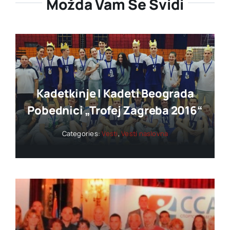
Možda Vam Se Svidi
Kadetkinje I Kadeti Beograda
Pobednici „trofej Zagreba 2016“
Categories:
Vesti
,
Vesti naslovna