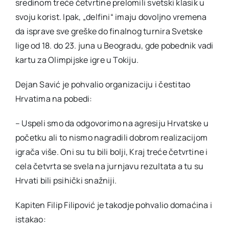
sredinom treće četvrtine prelomili svetski klasik u
svoju korist. Ipak, „delfini“ imaju dovoljno vremena
da isprave sve greške do finalnog turnira Svetske
lige od 18. do 23. juna u Beogradu, gde pobednik vadi
kartu za Olimpijske igre u Tokiju.
Dejan Savić je pohvalio organizaciju i čestitao
Hrvatima na pobedi:
– Uspeli smo da odgovorimo na agresiju Hrvatske u
početku ali to nismo nagradili dobrom realizacijom
igrača više. Oni su tu bili bolji, Kraj treće četvrtine i
cela četvrta se svela na jurnjavu rezultata a tu su
Hrvati bili psihički snažniji.
Kapiten Filip Filipović je takodje pohvalio domaćina i
istakao: