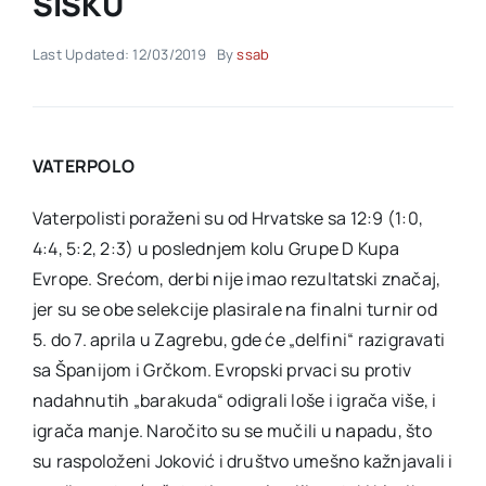
SISKU
Last Updated: 12/03/2019
By
ssab
Akti SSAB
Kontakt
VATERPOLO
Vaterpolisti poraženi su od Hrvatske sa 12:9 (1:0,
4:4, 5:2, 2:3) u poslednjem kolu Grupe D Kupa
Evrope. Srećom, derbi nije imao rezultatski značaj,
jer su se obe selekcije plasirale na finalni turnir od
5. do 7. aprila u Zagrebu, gde će „delfini“ razigravati
sa Španijom i Grčkom. Evropski prvaci su protiv
nadahnutih „barakuda“ odigrali loše i igrača više, i
igrača manje. Naročito su se mučili u napadu, što
su raspoloženi Joković i društvo umešno kažnjavali i