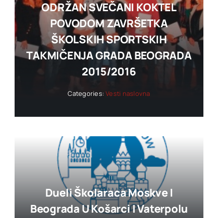
ODRŽAN SVEČANI KOKTEL
POVODOM ZAVRŠETKA
ŠKOLSKIH SPORTSKIH
TAKMIČENJA GRADA BEOGRADA
2015/2016
Categories:
Vesti naslovna
Dueli Školaraca Moskve I
Beograda U Košarci I Vaterpolu