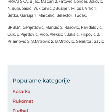
HRVATSKA: Bijač, Macan 2, Fatović, Lončar, Joković
4, Buljubašić, Vukičević 2 Bušlje 1, Miloš 1, Vrlić 1,
Šetka, Garsija 1 , Marcelić. Selektor: Tucak.
SRBIJA: G.Pijetlović, Mandić 2, Rašović, Ranđelović,
Ćuk, D.Pijetlović, Vico, Aleksić 1, Jakšić, Filipović 2,
Prlainović 2, S.Mitrović 2, B.Mitrović. Selektor: Savić
Popularne kategorije
Košarka
Rukomet
Fudbal