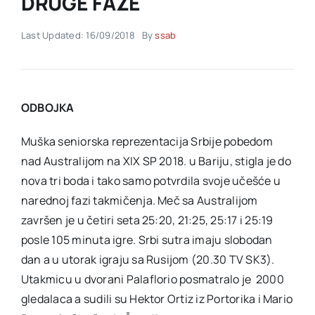
DRUGE FAZE
Last Updated: 16/09/2018
By
ssab
Akti SSAB
Kontakt
ODBOJKA
Muška seniorska reprezentacija Srbije pobedom
nad Australijom na XIX SP 2018. u Bariju, stigla je do
nova tri boda i tako samo potvrdila svoje učešće u
narednoj fazi takmičenja. Meč sa Australijom
završen je u četiri seta 25:20, 21:25, 25:17 i 25:19
posle 105 minuta igre. Srbi sutra imaju slobodan
dan a u utorak igraju sa Rusijom (20.30 TV SK3).
Utakmicu u dvorani Palaflorio posmatralo je 2000
gledalaca a sudili su Hektor Ortiz iz Portorika i Mario