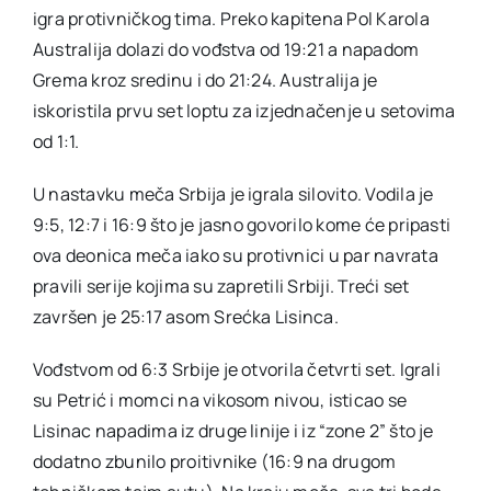
igra protivničkog tima. Preko kapitena Pol Karola
Australija dolazi do vođstva od 19:21 a napadom
Grema kroz sredinu i do 21:24. Australija je
iskoristila prvu set loptu za izjednačenje u setovima
od 1:1.
U nastavku meča Srbija je igrala silovito. Vodila je
9:5, 12:7 i 16:9 što je jasno govorilo kome će pripasti
ova deonica meča iako su protivnici u par navrata
pravili serije kojima su zapretili Srbiji. Treći set
završen je 25:17 asom Srećka Lisinca.
Vođstvom od 6:3 Srbije je otvorila četvrti set. Igrali
su Petrić i momci na vikosom nivou, isticao se
Lisinac napadima iz druge linije i iz “zone 2” što je
dodatno zbunilo proitivnike (16:9 na drugom