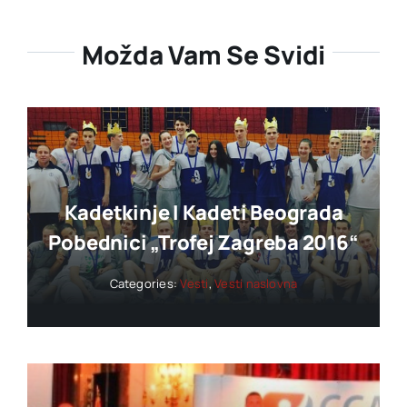
Možda Vam Se Svidi
Kadetkinje I Kadeti Beograda
Pobednici „trofej Zagreba 2016“
Categories:
Vesti
,
Vesti naslovna