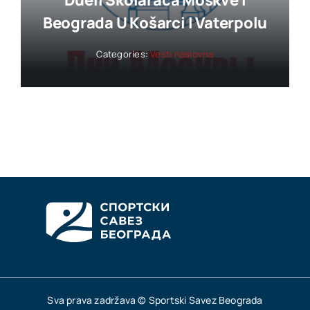
Dueli Školaraca Moskve I
Beograda U Košarci I Vaterpolu
Categories:
Vesti naslovna
Sva prava zadržava © Sportski Savez Beograda