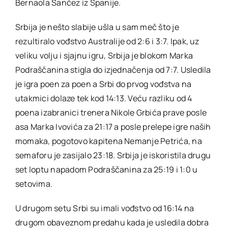
Bernaola Sančez iz Španije.
Srbija je nešto slabije ušla u sam meč što je
rezultiralo vođstvo Australije od 2:6 i 3:7. Ipak, uz
veliku volju i sjajnu igru, Srbija je blokom Marka
Podraščanina stigla do izjednačenja od 7:7. Usledila
je igra poen za poen a Srbi do prvog vođstva na
utakmici dolaze tek kod 14:13. Veću razliku od 4
poena izabranici trenera Nikole Grbića prave posle
asa Marka Ivovića za 21:17 a posle prelepe igre naših
momaka, pogotovo kapitena Nemanje Petrića, na
semaforu je zasijalo 23:18. Srbija je iskoristila drugu
set loptu napadom Podraščanina za 25:19 i 1:0 u
setovima.
U drugom setu Srbi su imali vođstvo od 16:14 na
drugom obaveznom predahu kada je usledila dobra