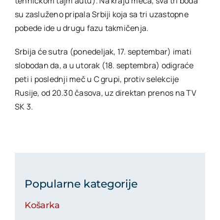
tehničkom tajm autu). Na kraju meča, sva tri boda
su zasluženo pripala Srbiji koja sa tri uzastopne
pobede ide u drugu fazu takmičenja.
Srbija će sutra (ponedeljak, 17. septembar) imati
slobodan da, a u utorak (18. septembra) odigraće
peti i poslednji meč u C grupi, protiv selekcije
Rusije, od 20.30 časova, uz direktan prenos na TV
SK 3.
Popularne kategorije
Košarka