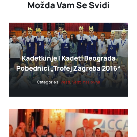
Možda Vam Se Svidi
Kadetkinje I Kadeti Beograda
Pobednici „trofej Zagreba 2016“
Categories:
Vesti
,
Vesti naslovna