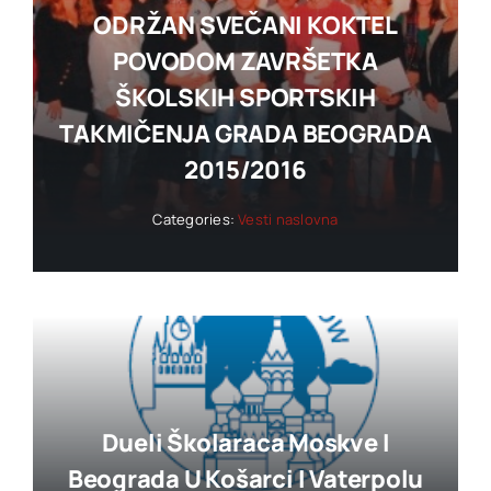
ODRŽAN SVEČANI KOKTEL
POVODOM ZAVRŠETKA
ŠKOLSKIH SPORTSKIH
TAKMIČENJA GRADA BEOGRADA
2015/2016
Categories:
Vesti naslovna
Dueli Školaraca Moskve I
Beograda U Košarci I Vaterpolu