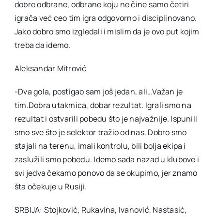
dobre odbrane, odbrane koju ne čine samo četiri
igrača već ceo tim igra odgovorno i disciplinovano.
Jako dobro smo izgledali i mislim da je ovo put kojim
treba da idemo.
Aleksandar Mitrović
-Dva gola, postigao sam još jedan, ali…Važan je
tim.Dobra utakmica, dobar rezultat. Igrali smo na
rezultat i ostvarili pobedu što je najvažnije. Ispunili
smo sve što je selektor tražio od nas. Dobro smo
stajali na terenu, imali kontrolu, bili bolja ekipa i
zaslužili smo pobedu. Idemo sada nazad u klubove i
svi jedva čekamo ponovo da se okupimo, jer znamo
šta očekuje u Rusiji.
SRBIJA: Stojković, Rukavina, Ivanović, Nastasić,