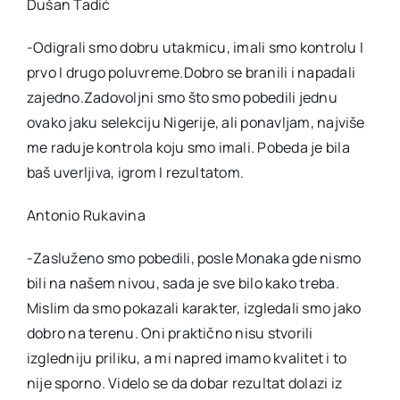
Dušan Tadić
-Odigrali smo dobru utakmicu, imali smo kontrolu I
prvo I drugo poluvreme.Dobro se branili i napadali
zajedno.Zadovoljni smo što smo pobedili jednu
ovako jaku selekciju Nigerije, ali ponavljam, najviše
me raduje kontrola koju smo imali. Pobeda je bila
baš uverljiva, igrom I rezultatom.
Antonio Rukavina
-Zasluženo smo pobedili, posle Monaka gde nismo
bili na našem nivou, sada je sve bilo kako treba.
Mislim da smo pokazali karakter, izgledali smo jako
dobro na terenu. Oni praktično nisu stvorili
izgledniju priliku, a mi napred imamo kvalitet i to
nije sporno. Videlo se da dobar rezultat dolazi iz