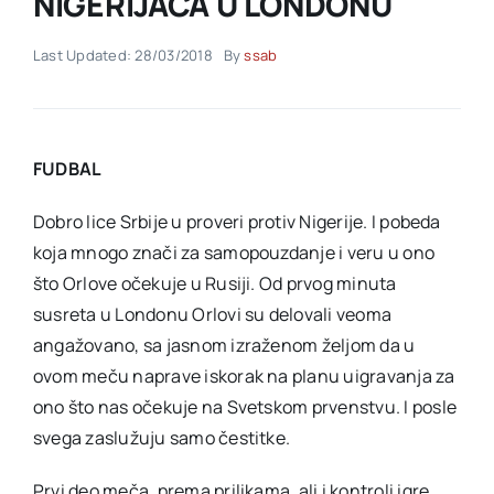
NIGERIJACA U LONDONU
Last Updated: 28/03/2018
By
ssab
Akti SSAB
Kontakt
FUDBAL
Dobro lice Srbije u proveri protiv Nigerije. I pobeda
koja mnogo znači za samopouzdanje i veru u ono
što Orlove očekuje u Rusiji. Od prvog minuta
susreta u Londonu Orlovi su delovali veoma
angažovano, sa jasnom izraženom željom da u
ovom meču naprave iskorak na planu uigravanja za
ono što nas očekuje na Svetskom prvenstvu. I posle
svega zaslužuju samo čestitke.
Prvi deo meča, prema prilikama, ali i kontroli igre,