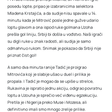
posedu lopte, pripao je izabranicima selektora
Mladena Krstajića, a da sudije nisu spavale u 14.
minutu kada je Mitrović posle jedne gužve udario
loptu glavom a ona ispod ruke golmana Uzoha
prešla gol liniju, Srbiji bi došla u vođstvo. Naši igrači
su digli ruke u znak radosti, ali sudija je samo
odmahnuo rukom. Snimak je pokazao da Srbiji nije
priznat čist gol!
A samo dva minuta ranije Tadić je proigrao
Mitrovića koji je slabije ušao u duel i prilika je
propala. I Tadić je mogao da se upiše u strelce,
Rukavina je ispratio jednu akciju, odigrao povratnu
loptu a Uzouha je sprečio već viđenu egzekuciju.
Pretila je i Nigerija preko Muse i Mozesa, ali
definitivno imali smo mnogo zrelije prilike.