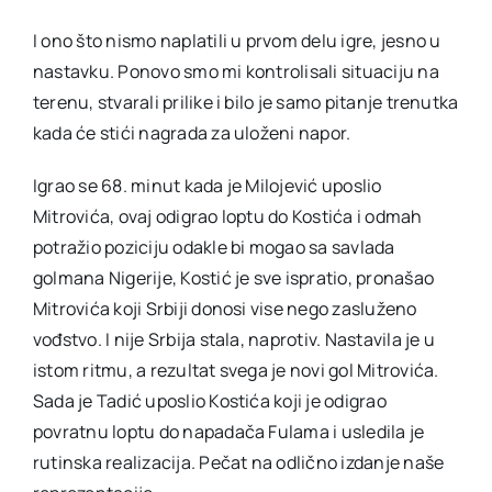
I ono što nismo naplatili u prvom delu igre, jesno u
nastavku. Ponovo smo mi kontrolisali situaciju na
terenu, stvarali prilike i bilo je samo pitanje trenutka
kada će stići nagrada za uloženi napor.
Igrao se 68. minut kada je Milojević uposlio
Mitrovića, ovaj odigrao loptu do Kostića i odmah
potražio poziciju odakle bi mogao sa savlada
golmana Nigerije, Kostić je sve ispratio, pronašao
Mitrovića koji Srbiji donosi vise nego zasluženo
vođstvo. I nije Srbija stala, naprotiv. Nastavila je u
istom ritmu, a rezultat svega je novi gol Mitrovića.
Sada je Tadić uposlio Kostića koji je odigrao
povratnu loptu do napadača Fulama i usledila je
rutinska realizacija. Pečat na odlično izdanje naše