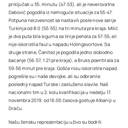
priključak u 35. minutu (47:53), ali je neverovatna
Dabović pogodila iz nemoguće situacije za 55:47.
Potpuna neizvesnost se nastavili posle nove serije
Turkinja od 8:0 (55:55) na tri minuta pre kraja. Milić
je dva puta bila sigurna sa linije penala za 57:55, ali
nije iskoristila faul u napadu Holingsvortove. Sa
druge strane, Čanitez je pogodila jedno slobodno
bacanje (56:57, 1:21 pre kraja), a Bruks poentirala za
59:56 minut pre kraja. Gošće nisu iskoristile napad,
pogrešile su i naše devojke, ali su odbranile
poslednji napad Turske i zasluženo slavile. Naš
nacionalni tim u 2. kolu kvalifikacija u nedelju 17.
novembra 2019. od 16.00 časova gostuje Albaniji u
Draču.
Našu žensku reprezentaciju uživo su bodrili