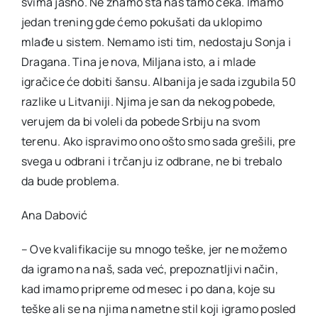
svima jasno. Ne znamo šta nas tamo čeka. Imamo
jedan trening gde ćemo pokušati da uklopimo
mlađe u sistem. Nemamo isti tim, nedostaju Sonja i
Dragana. Tina je nova, Miljana isto, a i mlade
igračice će dobiti šansu. Albanija je sada izgubila 50
razlike u Litvaniji. Njima je san da nekog pobede,
verujem da bi voleli da pobede Srbiju na svom
terenu. Ako ispravimo ono ošto smo sada grešili, pre
svega u odbrani i trčanju iz odbrane, ne bi trebalo
da bude problema.
Ana Dabović
– Ove kvalifikacije su mnogo teške, jer ne možemo
da igramo na naš, sada već, prepoznatljivi način,
kad imamo pripreme od mesec i po dana, koje su
teške ali se na njima nametne stil koji igramo posled