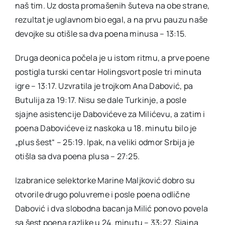
naš tim. Uz dosta promašenih šuteva na obe strane,
rezultat je uglavnom bio egal, a na prvu pauzu naše
devojke su otišle sa dva poena minusa – 13:15.
Druga deonica počela je u istom ritmu, a prve poene
postigla turski centar Holingsvort posle tri minuta
igre – 13:17. Uzvratila je trojkom Ana Dabović, pa
Butulija za 19:17. Nisu se dale Turkinje, a posle
sjajne asistencije Dabovićeve za Milićevu, a zatim i
poena Dabovićeve iz naskoka u 18. minutu bilo je
„plus šest“ – 25:19. Ipak, na veliki odmor Srbija je
otišla sa dva poena plusa – 27:25.
Izabranice selektorke Marine Maljković dobro su
otvorile drugo poluvreme i posle poena odlične
Dabović i dva slobodna bacanja Milić ponovo povela
sa šest poena razlike u 24. minutu – 33:27. Sjajna