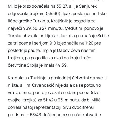
Milić je brzo povećala na 35:27, ali je Senjurek
odgovorila trojkom (35:30). Ipak, posle nesportske
lične greške Turkinja, Krajišnik je pogodila za
največih 39:30 u 27. minutu. Međutim, ponovo je
Turska uhvatila priključak, kaznila promašaje Srbije
za tri poena i serijom 9:0 izjednačila na 1:20 pre
poslednje pauze. Trgla je Dabovićeva naš tim
trojkom, pa pogodila za dva i na kraju treće
četvrtine Srbija je imala 44:39.
Krenule su Turkinje u poslednjoj četvrtini na sve ili
ništa, ali im Crvendakić nije dala da se potpuno
vrate u meč, pošto je vezala sedam poena (dve
dvojke i trojka) za 51:42 u 33. minutu, da bi Milić
donela našoj reprezentaciji prvu dvocifrenu
prednost – 53:43. Još jednom su gošće uhvatile