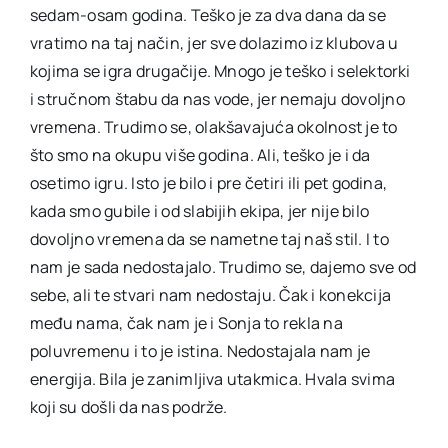
sedam-osam godina. Teško je za dva dana da se
vratimo na taj način, jer sve dolazimo iz klubova u
kojima se igra drugačije. Mnogo je teško i selektorki
i stručnom štabu da nas vode, jer nemaju dovoljno
vremena. Trudimo se, olakšavajuća okolnost je to
što smo na okupu više godina. Ali, teško je i da
osetimo igru. Isto je bilo i pre četiri ili pet godina,
kada smo gubile i od slabijih ekipa, jer nije bilo
dovoljno vremena da se nametne taj naš stil. I to
nam je sada nedostajalo. Trudimo se, dajemo sve od
sebe, ali te stvari nam nedostaju. Čak i konekcija
među nama, čak nam je i Sonja to rekla na
poluvremenu i to je istina. Nedostajala nam je
energija. Bila je zanimljiva utakmica. Hvala svima
koji su došli da nas podrže.