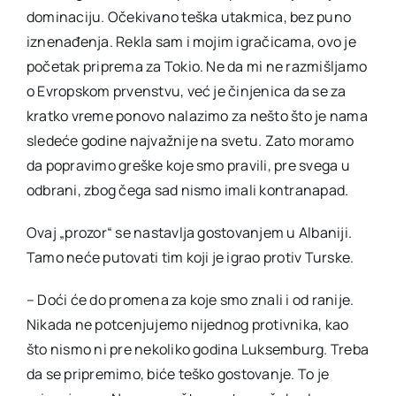
dominaciju. Očekivano teška utakmica, bez puno
iznenađenja. Rekla sam i mojim igračicama, ovo je
početak priprema za Tokio. Ne da mi ne razmišljamo
o Evropskom prvenstvu, već je činjenica da se za
kratko vreme ponovo nalazimo za nešto što je nama
sledeće godine najvažnije na svetu. Zato moramo
da popravimo greške koje smo pravili, pre svega u
odbrani, zbog čega sad nismo imali kontranapad.
Ovaj „prozor“ se nastavlja gostovanjem u Albaniji.
Tamo neće putovati tim koji je igrao protiv Turske.
– Doći će do promena za koje smo znali i od ranije.
Nikada ne potcenjujemo nijednog protivnika, kao
što nismo ni pre nekoliko godina Luksemburg. Treba
da se pripremimo, biće teško gostovanje. To je