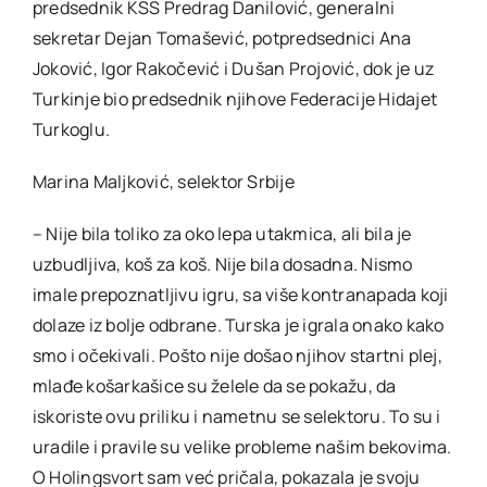
predsednik KSS Predrag Danilović, generalni
sekretar Dejan Tomašević, potpredsednici Ana
Joković, Igor Rakočević i Dušan Projović, dok je uz
Turkinje bio predsednik njihove Federacije Hidajet
Turkoglu.
Marina Maljković, selektor Srbije
– Nije bila toliko za oko lepa utakmica, ali bila je
uzbudljiva, koš za koš. Nije bila dosadna. Nismo
imale prepoznatljivu igru, sa više kontranapada koji
dolaze iz bolje odbrane. Turska je igrala onako kako
smo i očekivali. Pošto nije došao njihov startni plej,
mlađe košarkašice su želele da se pokažu, da
iskoriste ovu priliku i nametnu se selektoru. To su i
uradile i pravile su velike probleme našim bekovima.
O Holingsvort sam već pričala, pokazala je svoju