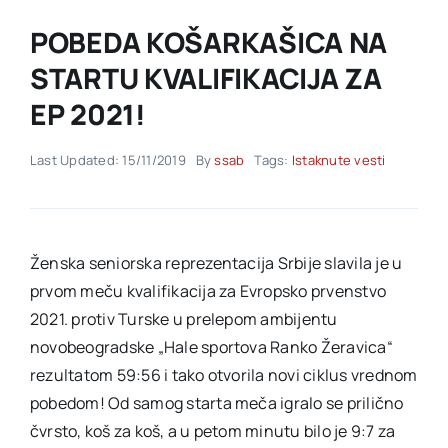
POBEDA KOŠARKAŠICA NA
Akti SSAB
STARTU KVALIFIKACIJA ZA
EP 2021!
Kontakt
Last Updated: 15/11/2019
By
ssab
Tags:
Istaknute vesti
Ženska seniorska reprezentacija Srbije slavila je u
prvom meču kvalifikacija za Evropsko prvenstvo
2021. protiv Turske u prelepom ambijentu
novobeogradske „Hale sportova Ranko Žeravica“
rezultatom 59:56 i tako otvorila novi ciklus vrednom
pobedom! Od samog starta meča igralo se prilično
čvrsto, koš za koš, a u petom minutu bilo je 9:7 za