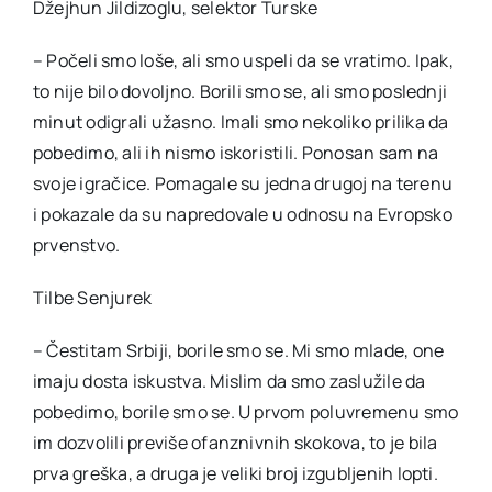
Džejhun Jildizoglu, selektor Turske
– Počeli smo loše, ali smo uspeli da se vratimo. Ipak,
to nije bilo dovoljno. Borili smo se, ali smo poslednji
minut odigrali užasno. Imali smo nekoliko prilika da
pobedimo, ali ih nismo iskoristili. Ponosan sam na
svoje igračice. Pomagale su jedna drugoj na terenu
i pokazale da su napredovale u odnosu na Evropsko
prvenstvo.
Tilbe Senjurek
– Čestitam Srbiji, borile smo se. Mi smo mlade, one
imaju dosta iskustva. Mislim da smo zaslužile da
pobedimo, borile smo se. U prvom poluvremenu smo
im dozvolili previše ofanznivnih skokova, to je bila
prva greška, a druga je veliki broj izgubljenih lopti.