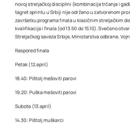
novoj streljačkoj disciplini (kombinacija trčanja i
tagret sprintu u Srbiji nije održano u zatvorenom pros
završetku programa finala u klasičnim streljačkim dis
kvalifikacija i finala (od 13.50 do 15.10). Svečano ot
Streljačkog saveza Srbije, Ministarstva odbrane, Voj
Raspored finala
Petak (12.april)
18.40: Pištolj mešoviti parovi
19.20: Puška mešoviti parovi
Subota (13.april)
14.30: Pištolj muškarci