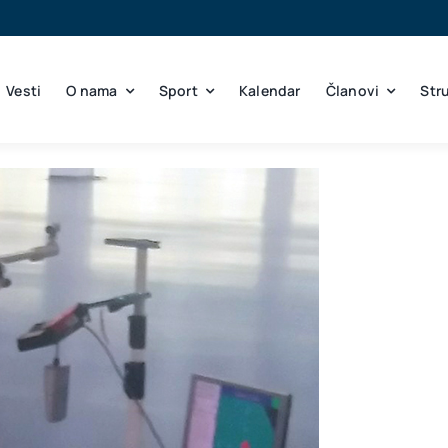
Vesti
O nama
Sport
Kalendar
Članovi
Str