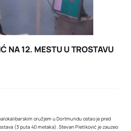
IĆ NA 12. MESTU U TROSTAVU
malokalibarskim oružjem u Dortmundu ostao je pred
ostava (3 puta 40 metaka). Stevan Pletiković je zauzeo