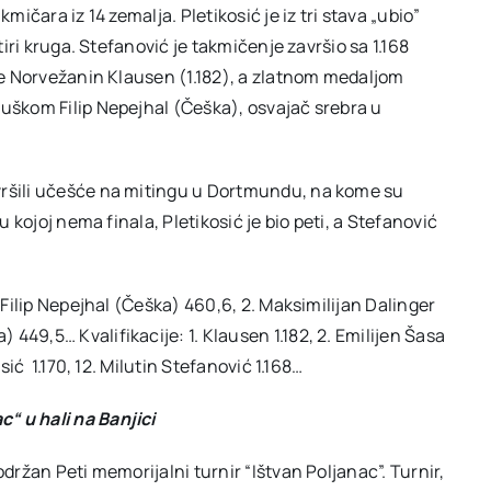
mičara iz 14 zemalja. Pletikosić je iz tri stava „ubio”
tiri kruga. Stefanović je takmičenje završio sa 1.168
 je Norvežanin Klausen (1.182), a zlatnom medaljom
puškom Filip Nepejhal (Češka), osvajač srebra u
vršili učešće na mitingu u Dortmundu, na kome su
u kojoj nema finala, Pletikosić je bio peti, a Stefanović
. Filip Nepejhal (Češka) 460,6, 2. Maksimilijan Dalinger
449,5… Kvalifikacije: 1. Klausen 1.182, 2. Emilijen Šasa
sić 1.170, 12. Milutin Stefanović 1.168…
“ u hali na Banjici
održan Peti memorijalni turnir “Ištvan Poljanac”. Turnir,