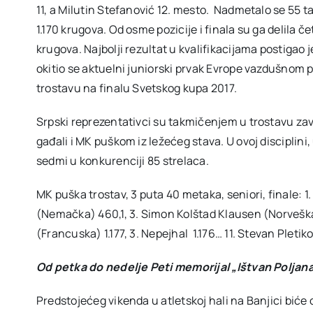
11, a Milutin Stefanović 12. mesto. Nadmetalo se 55 tak
1.170 krugova. Od osme pozicije i finala su ga delila če
krugova. Najbolji rezultat u kvalifikacijama postigao
okitio se aktuelni juniorski prvak Evrope vazdušnom 
trostavu na finalu Svetskog kupa 2017.
Srpski reprezentativci su takmičenjem u trostavu za
gađali i MK puškom iz ležećeg stava. U ovoj disciplini, 
sedmi u konkurenciji 85 strelaca.
MK puška trostav, 3 puta 40 metaka, seniori, finale: 1
(Nemačka) 460,1, 3. Simon Kolštad Klausen (Norveška) 
(Francuska) 1.177, 3. Nepejhal 1.176… 11. Stevan Pletiko
Od petka do nedelje Peti memorijal „Ištvan Poljanac
Predstojećeg vikenda u atletskoj hali na Banjici biće 