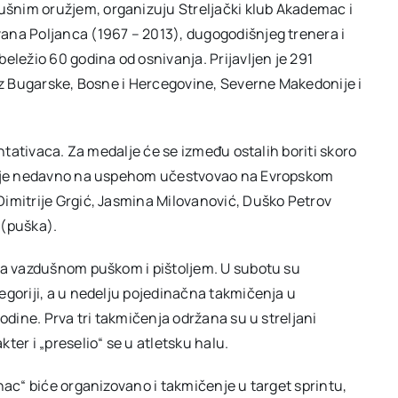
šnim oružjem, organizuju Streljački klub Akademac i
ana Poljanca (1967 – 2013), dugogodišnjeg trenera i
eležio 60 godina od osnivanja. Prijavljen je 291
 iz Bugarske, Bosne i Hercegovine, Severne Makedonije i
entativaca. Za medalje će se između ostalih boriti skoro
ji je nedavno na uspehom učestvovao na Evropskom
imitrije Grgić, Jasmina Milovanović, Duško Petrov
 (puška).
eva vazdušnom puškom i pištoljem. U subotu su
egoriji, a u nedelju pojedinačna takmičenja u
odine. Prva tri takmičenja održana su u streljani
ter i „preselio“ se u atletsku halu.
nac“ biće organizovano i takmičenje u target sprintu,