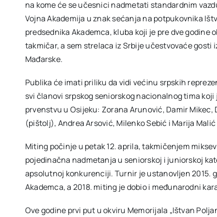
na kome će se učesnici nadmetati standardnim vazdu
Vojna Akademija u znak sećanja na potpukovnika Ištv
predsednika Akademca, kluba koji je pre dve godine ob
takmičar, a sem strelaca iz Srbije učestvovaće gosti
Mađarske.
Publika će imati priliku da vidi većinu srpskih reprez
svi članovi srpskog seniorskog nacionalnog tima ko
prvenstvu u Osijeku: Zorana Arunović, Damir Mikec, D
(pištolj), Andrea Arsović, Milenko Sebić i Marija Malić
Miting počinje u petak 12. aprila, takmičenjem miks
pojedinačna nadmetanja u seniorskoj i juniorskoj kat
apsolutnoj konkurenciji. Turnir je ustanovljen 2015. g
Akademca, a 2018. miting je dobio i međunarodni karak
Ove godine prvi put u okviru Memorijala „Ištvan Polja