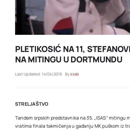
PLETIKOSIĆ NA 11, STEFANOV
NA MITINGU U DORTMUNDU
Last Updated: 14/04/2019
By
ssab
STRELJAŠTVO
Tandem srpskih predstavnika na 35. „ISAS” mitingu 
vratima finala takmičenja u gađanju MK puškom iz tr