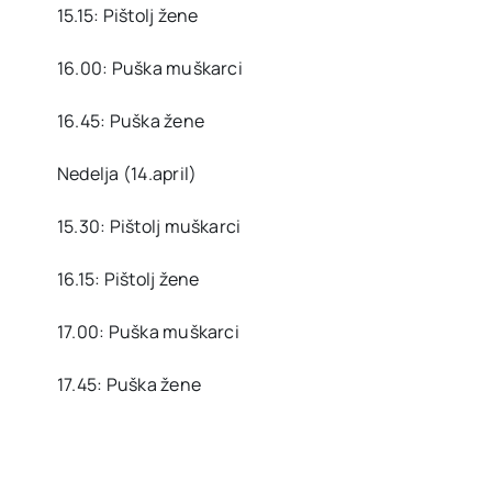
15.15: Pištolj žene
16.00: Puška muškarci
16.45: Puška žene
Nedelja (14.april)
15.30: Pištolj muškarci
16.15: Pištolj žene
17.00: Puška muškarci
17.45: Puška žene