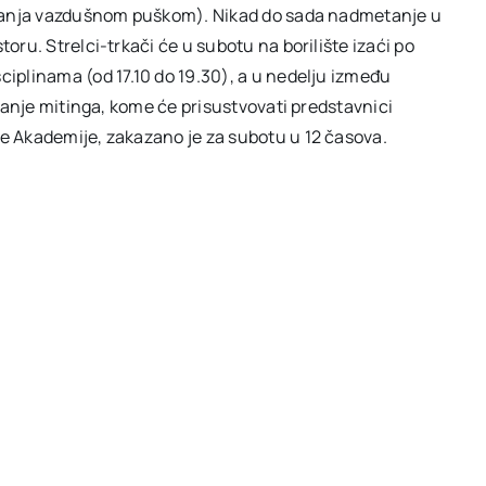
 gađanja vazdušnom puškom). Nikad do sada nadmetanje u
toru. Strelci-trkači će u subotu na borilište izaći po
ciplinama (od 17.10 do 19.30), a u nedelju između
varanje mitinga, kome će prisustvovati predstavnici
ne Akademije, zakazano je za subotu u 12 časova.