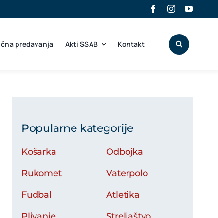
učna predavanja
Akti SSAB
Kontakt
Popularne kategorije
Košarka
Odbojka
Rukomet
Vaterpolo
Fudbal
Atletika
Plivanje
Streljaštvo