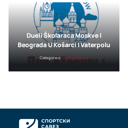
Dueli Školaraca Moskve I
Beograda U Košarci I Vaterpolu
Categories:
Vesti naslovna