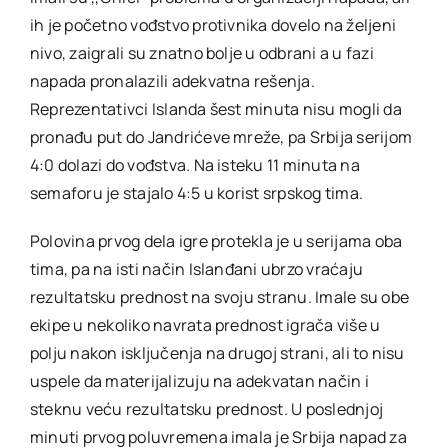
ih je početno vođstvo protivnika dovelo na željeni
nivo, zaigrali su znatno bolje u odbrani a u fazi
napada pronalazili adekvatna rešenja.
Reprezentativci Islanda šest minuta nisu mogli da
pronađu put do Jandrićeve mreže, pa Srbija serijom
4:0 dolazi do vođstva. Na isteku 11 minuta na
semaforu je stajalo 4:5 u korist srpskog tima.
Polovina prvog dela igre protekla je u serijama oba
tima, pa na isti način Islanđani ubrzo vraćaju
rezultatsku prednost na svoju stranu. Imale su obe
ekipe u nekoliko navrata prednost igrača više u
polju nakon isključenja na drugoj strani, ali to nisu
uspele da materijalizuju na adekvatan način i
steknu veću rezultatsku prednost. U poslednjoj
minuti prvog poluvremena imala je Srbija napad za