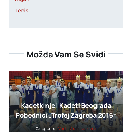
Tenis
Možda Vam Se Svidi
Kadetkinje I Kadeti Beograda
Pobednici „trofej Zagreba 2016“
Categories:
Vesti
,
Vesti naslovna