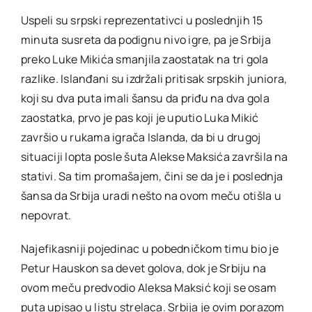
Uspeli su srpski reprezentativci u poslednjih 15
minuta susreta da podignu nivo igre, pa je Srbija
preko Luke Mikića smanjila zaostatak na tri gola
razlike. Islanđani su izdržali pritisak srpskih juniora,
koji su dva puta imali šansu da priđu na dva gola
zaostatka, prvo je pas koji je uputio Luka Mikić
završio u rukama igrača Islanda, da bi u drugoj
situaciji lopta posle šuta Alekse Maksića završila na
stativi. Sa tim promašajem, čini se da je i poslednja
šansa da Srbija uradi nešto na ovom meču otišla u
nepovrat.
Najefikasniji pojedinac u pobedničkom timu bio je
Petur Hauskon sa devet golova, dok je Srbiju na
ovom meču predvodio Aleksa Maksić koji se osam
puta upisao u listu strelaca. Srbija je ovim porazom