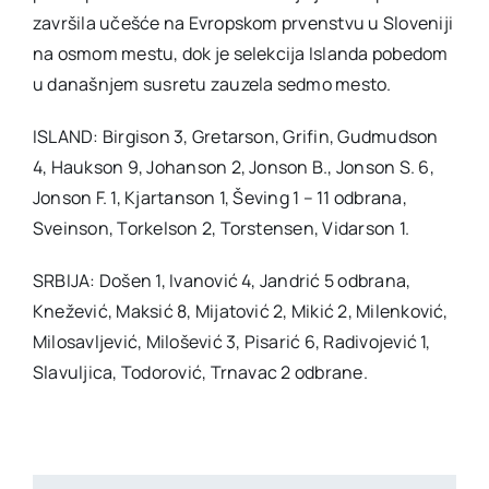
završila učešće na Evropskom prvenstvu u Sloveniji
na osmom mestu, dok je selekcija Islanda pobedom
u današnjem susretu zauzela sedmo mesto.
ISLAND: Birgison 3, Gretarson, Grifin, Gudmudson
4, Haukson 9, Johanson 2, Jonson B., Jonson S. 6,
Jonson F. 1, Kjartanson 1, Ševing 1 – 11 odbrana,
Sveinson, Torkelson 2, Torstensen, Vidarson 1.
SRBIJA: Došen 1, Ivanović 4, Jandrić 5 odbrana,
Knežević, Maksić 8, Mijatović 2, Mikić 2, Milenković,
Milosavljević, Milošević 3, Pisarić 6, Radivojević 1,
Slavuljica, Todorović, Trnavac 2 odbrane.