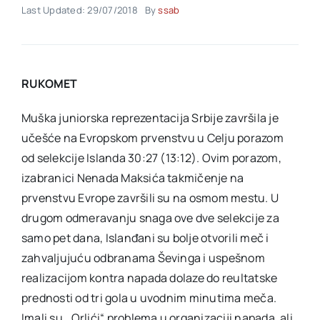
Last Updated: 29/07/2018
By
ssab
Akti SSAB
RUKOMET
Kontakt
Muška juniorska reprezentacija Srbije završila je
učešće na Evropskom prvenstvu u Celju porazom
od selekcije Islanda 30:27 (13:12). Ovim porazom,
izabranici Nenada Maksića takmičenje na
prvenstvu Evrope završili su na osmom mestu. U
drugom odmeravanju snaga ove dve selekcije za
samo pet dana, Islanđani su bolje otvorili meč i
zahvaljujuću odbranama Ševinga i uspešnom
realizacijom kontra napada dolaze do reultatske
prednosti od tri gola u uvodnim minutima meča.
Imali su ,,Orlići“ problema u organizaciji napada, ali