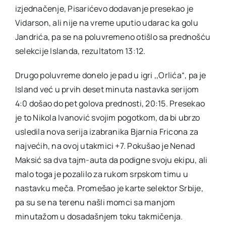
izjednačenje, Pisarićevo dodavanje presekao je
Vidarson, ali nije na vreme uputio udarac ka golu
Jandrića, pa se na poluvremeno otišlo sa prednošću
selekcije Islanda, rezultatom 13:12.
Drugo poluvreme donelo je pad u igri ,,Orlića“, pa je
Island već u prvih deset minuta nastavka serijom
4:0 došao do pet golova prednosti, 20:15. Presekao
je to Nikola Ivanović svojim pogotkom, da bi ubrzo
usledila nova serija izabranika Bjarnia Fricona za
najvećih, na ovoj utakmici +7. Pokušao je Nenad
Maksić sa dva tajm-auta da podigne svoju ekipu, ali
malo toga je pozalilo za rukom srpskom timu u
nastavku meča. Promešao je karte selektor Srbije,
pa su se na terenu našli momci sa manjom
minutažom u dosadašnjem toku takmičenja.