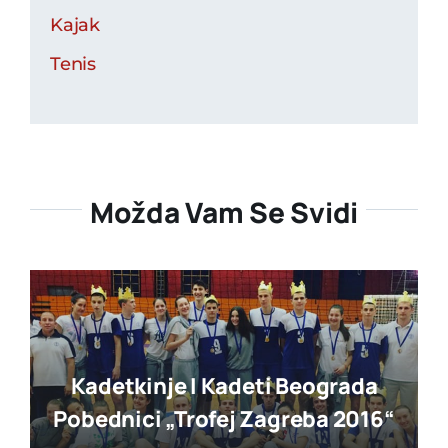
Kajak
Tenis
Možda Vam Se Svidi
Kadetkinje I Kadeti Beograda
Pobednici „trofej Zagreba 2016“