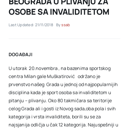
BEOGRADA U PLIVANjU ZA
OSOBE SA INVALIDITETOM
Akti SSAB
Last Updated: 21/11/2018
By
ssab
Kontakt
DOGAĐAJI
U utorak 20.novembra , na bazenima sportskog
centra Milan gale Muškatirović održano je
prvenstvo našeg Grada u jednoj od najpopularnijih
disciplina kada je sport osoba sa invaliditetom u
pitanju – plivanju. Oko 80 takmičara sa teritorije
celog Grada ali i gosti iz Novog sada,oba pola i svih
kategorija i vrsta invaliditeta, borili su se za
najsjanija odličja u čak 12 kategorija. Najuspešniji u