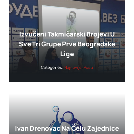
Izvučeni Takmičarski Brojevi U
Sve Tri Grupe Prve Beogradske
Lige
Categories:
Najnovije
,
Vesti
Ivan Drenovac Na Čelu Zajednice