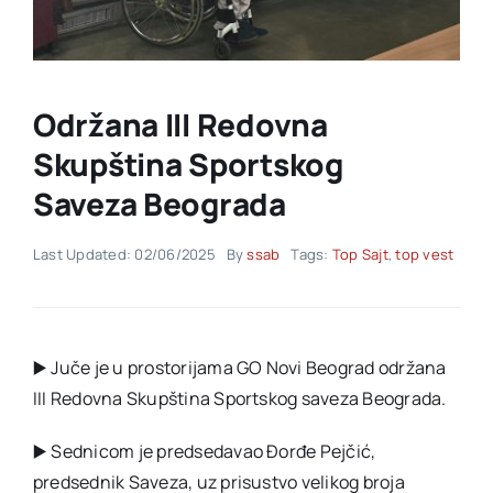
Akti SSAB
Održana III Redovna
Kontakt
Skupština Sportskog
Saveza Beograda
Last Updated: 02/06/2025
By
ssab
Tags:
Top Sajt
,
top vest
▶️ Juče je u prostorijama GO Novi Beograd održana
III Redovna Skupština Sportskog saveza Beograda.
▶️ Sednicom je predsedavao Đorđe Pejčić,
predsednik Saveza, uz prisustvo velikog broja