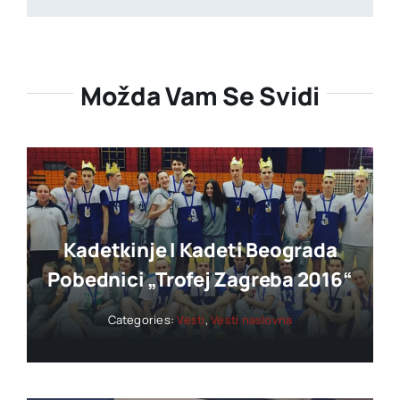
Možda Vam Se Svidi
Kadetkinje I Kadeti Beograda
Pobednici „trofej Zagreba 2016“
Categories:
Vesti
,
Vesti naslovna