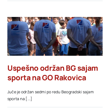
poslednja
dva
sajma
u
prvom
delu
2026.
godine
Uspešno održan BG sajam
sporta na GO Rakovica
Juče je održan sedmi po redu Beogradski sajam
sporta na [...]