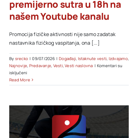
premijerno sutra u 18h na
našem Youtube kanalu
Akti SSAB
Promocija fizičke aktivnosti nije samo zadatak
Kontakt
nastavnika fizičkog vaspitanja, ona [...]
By
srecko
|
09/07/2026
|
Događaji
,
Istaknute vesti
,
Izdvajamo
,
Najnovije
,
Predavanje
,
Vesti
,
Vesti naslovna
|
Komentari su
na
isključeni
VI
Read More
Predavanje:
„Olimpijada
fizičke
aktivnosti“,
premijerno
sutra
u
18h