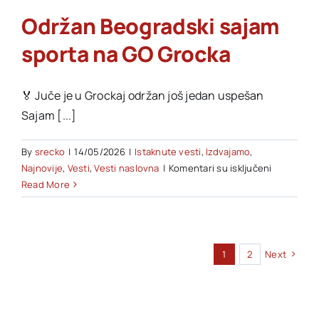
Održan Beogradski sajam
sporta na GO Grocka
🏅 Juče je u Grockaj održan još jedan uspešan
Sajam [...]
By
srecko
|
14/05/2026
|
Istaknute vesti
,
Izdvajamo
,
na
Najnovije
,
Vesti
,
Vesti naslovna
|
Komentari su isključeni
Održan
Read More
Beogradsk
sajam
sporta
na
1
2
Next
GO
Grocka