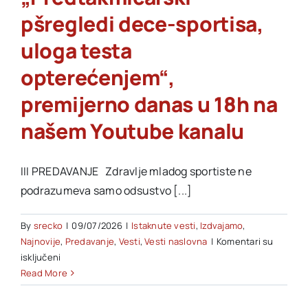
pšregledi dece-sportisa,
uloga testa
opterećenjem“,
premijerno danas u 18h na
našem Youtube kanalu
III PREDAVANJE Zdravlje mladog sportiste ne
podrazumeva samo odsustvo [...]
By
srecko
|
09/07/2026
|
Istaknute vesti
,
Izdvajamo
,
Najnovije
,
Predavanje
,
Vesti
,
Vesti naslovna
|
Komentari su
na
isključeni
III
Read More
predavanje:
„Predtakmičarski