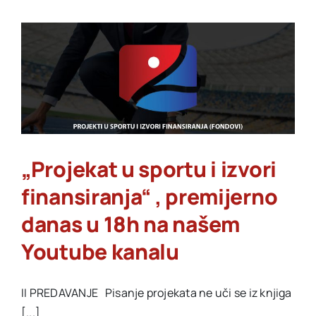
pšregledi
dece-
sportisa,
uloga
testa
opterećenjem“,
premijerno
danas
u
18h
„Projekat u sportu i izvori
na
finansiranja“ , premijerno
našem
Youtube
danas u 18h na našem
kanalu
Youtube kanalu
II PREDAVANJE Pisanje projekata ne uči se iz knjiga
[...]