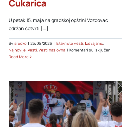
Čukarica
U petak 15. maja na gradskoj opštini Vozdovac
održan četvrti [...]
By
srecko
|
25/05/2026
|
Istaknute vesti
,
Izdvajamo
,
na
Najnovije
,
Vesti
,
Vesti naslovna
|
Komentari su isključeni
Održana
Read More
još
tri
Beogradsk
sajma
sporta
na
GO
Voždovac,
Zemun
i
Čukarica