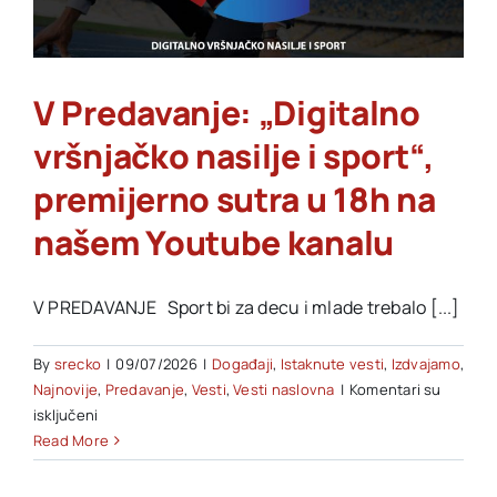
na
našem
Youtube
kanalu
V Predavanje: „Digitalno
vršnjačko nasilje i sport“,
premijerno sutra u 18h na
našem Youtube kanalu
V PREDAVANJE Sport bi za decu i mlade trebalo [...]
By
srecko
|
09/07/2026
|
Događaji
,
Istaknute vesti
,
Izdvajamo
,
Najnovije
,
Predavanje
,
Vesti
,
Vesti naslovna
|
Komentari su
na
isključeni
V
Read More
Predavanje:
„Digitalno