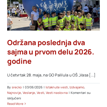
„Higijena
intimnog
područija
i
njen
značaj
za
sportiskinje“,
Održana poslednja dva
premijerno
sajma u prvom delu 2026.
danas
u
godine
18
h
U četvrtak 28. maja, na GO Palilula u OŠ „Vasa [...]
By
srecko
|
03/06/2026
|
Istaknute vesti
,
Izdvajamo
,
Najnovije
,
Veslanje
,
Vesti
,
Vesti naslovna
|
Komentari su
na
isključeni
Održana
Read More