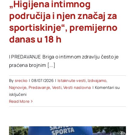
„Higijena intimnog
područija i njen značaj za
sportiskinje“, premijerno
danas u 18 h
I PREDAVANJE Briga o intimnom zdravlju često je
praćena brojnim [...]
By
srecko
|
08/07/2026
|
Istaknute vesti
,
Izdvajamo
,
Najnovije
,
Predavanje
,
Vesti
,
Vesti naslovna
|
Komentari su
na
isključeni
Počinje
Read More
novi
ciklus
zdravstvenih
predavanja: