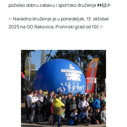
poželeo dobru zabavu i sportsko druženje 👭🙌🎉
✨️ Naredno druženje je u ponedeljak, 13. oktobar
2025 na GO Rakovica, Pionirski grad od 10č ✨️