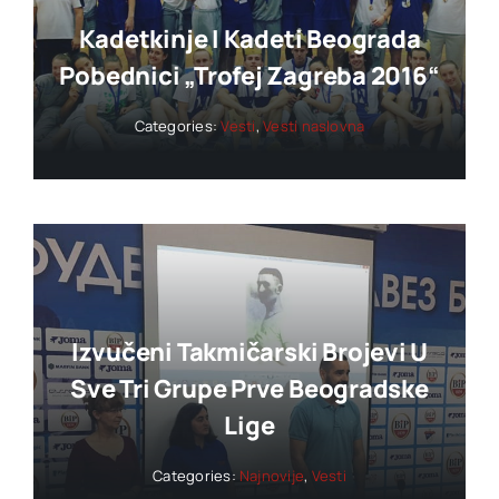
Kadetkinje I Kadeti Beograda
Pobednici „trofej Zagreba 2016“
Categories:
Vesti
,
Vesti naslovna
Izvučeni Takmičarski Brojevi U
Sve Tri Grupe Prve Beogradske
Lige
Categories:
Najnovije
,
Vesti