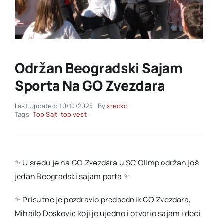
Akti SSAB
Kontakt
Održan Beogradski Sajam
Sporta Na GO Zvezdara
Last Updated: 10/10/2025
By
srecko
Tags:
Top Sajt
,
top vest
✨️ U sredu je na GO Zvezdara u SC Olimp održan još
jedan Beogradski sajam porta ✨️
✨️ Prisutne je pozdravio predsednik GO Zvezdara,
Mihailo Dosković koji je ujedno i otvorio sajam i deci