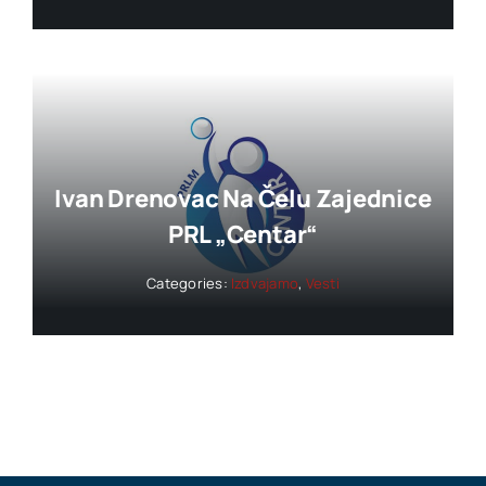
Ivan Drenovac Na Čelu Zajednice
PRL „Centar“
Categories:
Izdvajamo
,
Vesti