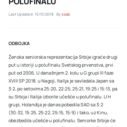
POLUFINALU
Last Updated: 15/10/2018
By
ssab
Akti SSAB
Kontakt
ODBOJKA
Ženska seniorska reprezentacija Srbije igraće drugi
put u istoriji u polufinalu Svetskog prvenstva, prvi
put od 2006. U današnjem 2. kolu u G grupi III faze
XVIII SP 2018. u Nagoji, Italija je savladala Japan sa
3:2, po setovima 25:20, 22:25, 25:21, 19:25 i 15:13, pa
su Srbija i Italija izborile učešće u polufinalu. U H
grupi, Holandija je danas pobedila SAD sa 3:2
(30:32, 15:25, 25:22, 25:15, 15:9) i tako, uz Kinu,
obezbedila učešće u polufinalu. Seniorke Srbije će