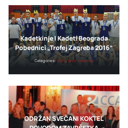
Kadetkinje I Kadeti Beograda
Pobednici „trofej Zagreba 2016“
Categories:
Vesti
,
Vesti naslovna
ODRŽAN SVEČANI KOKTEL