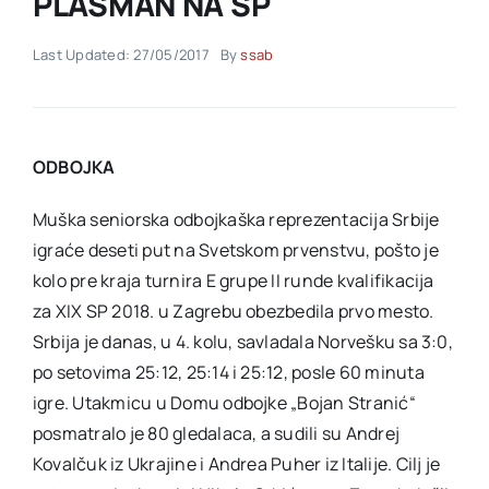
PLASMAN NA SP
Last Updated: 27/05/2017
By
ssab
Akti SSAB
Kontakt
ODBOJKA
Muška seniorska odbojkaška reprezentacija Srbije
igraće deseti put na Svetskom prvenstvu, pošto je
kolo pre kraja turnira E grupe II runde kvalifikacija
za XIX SP 2018. u Zagrebu obezbedila prvo mesto.
Srbija je danas, u 4. kolu, savladala Norvešku sa 3:0,
po setovima 25:12, 25:14 i 25:12, posle 60 minuta
igre. Utakmicu u Domu odbojke „Bojan Stranić“
posmatralo je 80 gledalaca, a sudili su Andrej
Kovalčuk iz Ukrajine i Andrea Puher iz Italije. Cilj je