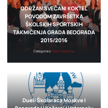
ODRŽAN SVEČANI KOKTEL
POVODOM ZAVRŠETKA
ŠKOLSKIH SPORTSKIH
TAKMIČENJA GRADA BEOGRADA
2015/2016
Categories:
Vesti naslovna
Dueli Školaraca Moskve I