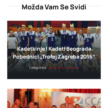
Možda Vam Se Svidi
Kadetkinje I Kadeti Beograda
Pobednici „trofej Zagreba 2016“
Categories:
Vesti
,
Vesti naslovna