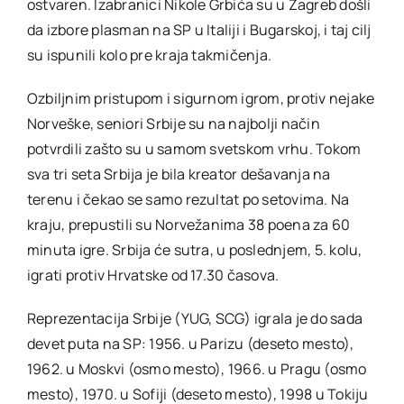
ostvaren. Izabranici Nikole Grbića su u Zagreb došli
da izbore plasman na SP u Italiji i Bugarskoj, i taj cilj
su ispunili kolo pre kraja takmičenja.
Ozbiljnim pristupom i sigurnom igrom, protiv nejake
Norveške, seniori Srbije su na najbolji način
potvrdili zašto su u samom svetskom vrhu. Tokom
sva tri seta Srbija je bila kreator dešavanja na
terenu i čekao se samo rezultat po setovima. Na
kraju, prepustili su Norvežanima 38 poena za 60
minuta igre. Srbija će sutra, u poslednjem, 5. kolu,
igrati protiv Hrvatske od 17.30 časova.
Reprezentacija Srbije (YUG, SCG) igrala je do sada
devet puta na SP: 1956. u Parizu (deseto mesto),
1962. u Moskvi (osmo mesto), 1966. u Pragu (osmo
mesto), 1970. u Sofiji (deseto mesto), 1998 u Tokiju