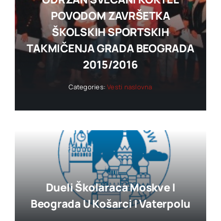
POVODOM ZAVRŠETKA
ŠKOLSKIH SPORTSKIH
TAKMIČENJA GRADA BEOGRADA
2015/2016
Categories:
Vesti naslovna
Dueli Školaraca Moskve I
Beograda U Košarci I Vaterpolu