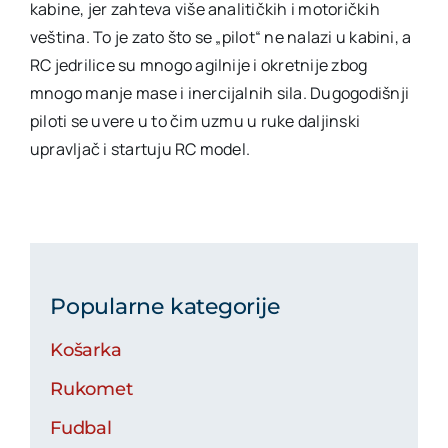
kabine, jer zahteva više analitičkih i motoričkih
veština. To je zato što se „pilot“ ne nalazi u kabini, a
RC jedrilice su mnogo agilnije i okretnije zbog
mnogo manje mase i inercijalnih sila. Dugogodišnji
piloti se uvere u to čim uzmu u ruke daljinski
upravljač i startuju RC model.
Popularne kategorije
Košarka
Rukomet
Fudbal