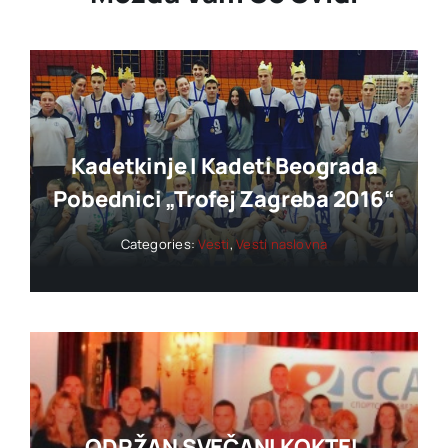
Kadetkinje I Kadeti Beograda
Pobednici „trofej Zagreba 2016“
Categories:
Vesti
,
Vesti naslovna
ODRŽAN SVEČANI KOKTEL