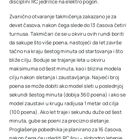
disciplini RC jedrilice na elektro pogon.
Zvanično otvaranje takmičenja zakazano je za
devet časova, nakon čega slede do 13 časova četiri
turnusa. Takmičari će se u okviru ovih rundi boriti
da sakupe što više poena, nastojeći da let završe
tačno na kraju šestog minuta od startovanja i što
bliže cilju. Boduje se trajanje leta u okviru
maksimuma od šest minuta, kao i blizina modela
cilju nakon sletanja i zaustavljanja. Najveći broj
poena se može dobiti ako model sleti u poslednjoj
sekundi šestog minuta (dobija 360 poena) i ako se
model zaustavi u krugu radijusa 1 metar od cilja
(100 poena). Ako let traje i sekundu duže od šest
minuta, gube se poeni za precizno sletanje.
Proglašenje pobednika je planirano za 16 časova,
nakon čega će uslediti RC šou – slobodno letenje.