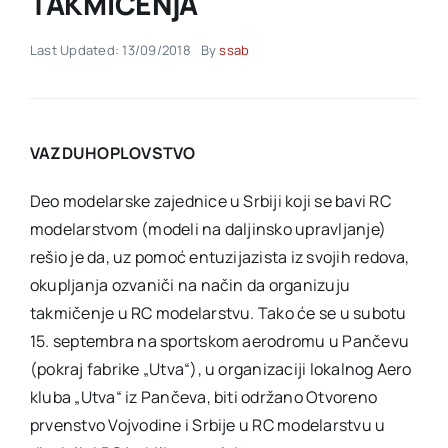
TAKMIČENjA
Last Updated: 13/09/2018
By
ssab
Akti SSAB
Kontakt
VAZDUHOPLOVSTVO
Deo modelarske zajednice u Srbiji koji se bavi RC
modelarstvom (modeli na daljinsko upravljanje)
rešio je da, uz pomoć entuzijazista iz svojih redova,
okupljanja ozvaniči na način da organizuju
takmičenje u RC modelarstvu. Tako će se u subotu
15. septembra na sportskom aerodromu u Pančevu
(pokraj fabrike „Utva“), u organizaciji lokalnog Aero
kluba „Utva“ iz Pančeva, biti održano Otvoreno
prvenstvo Vojvodine i Srbije u RC modelarstvu u