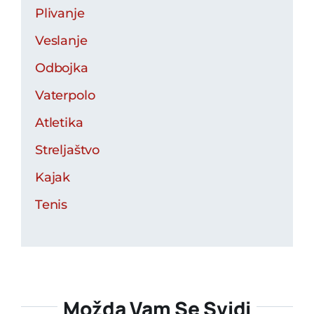
Plivanje
Veslanje
Odbojka
Vaterpolo
Atletika
Streljaštvo
Kajak
Tenis
Možda Vam Se Svidi