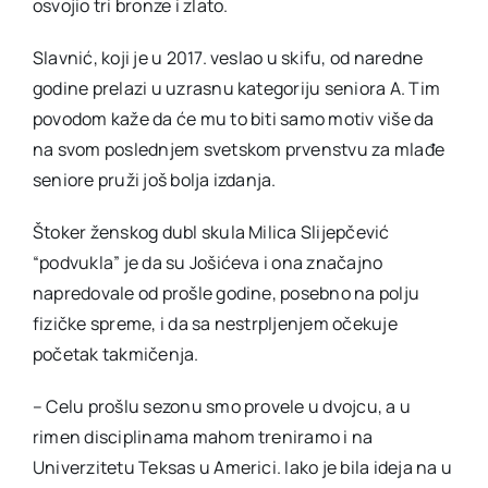
osvojio tri bronze i zlato.
Slavnić, koji je u 2017. veslao u skifu, od naredne
godine prelazi u uzrasnu kategoriju seniora A. Tim
povodom kaže da će mu to biti samo motiv više da
na svom poslednjem svetskom prvenstvu za mlađe
seniore pruži još bolja izdanja.
Štoker ženskog dubl skula Milica Slijepčević
“podvukla” je da su Jošićeva i ona značajno
napredovale od prošle godine, posebno na polju
fizičke spreme, i da sa nestrpljenjem očekuje
početak takmičenja.
– Celu prošlu sezonu smo provele u dvojcu, a u
rimen disciplinama mahom treniramo i na
Univerzitetu Teksas u Americi. Iako je bila ideja na u