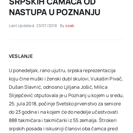
SRPSKIH ČAMACA OD
NASTUPA U POZNANJU
Akti SSAB
Last Updated: 23/07/2018
By
ssab
Kontakt
VESLANJE
U ponedeljak, rano ujutru, srpska reprezentacija
koju čine muški i ženski dubl skulovi, Vukašin Pivač,
Dušan Slavnić, odnosno Ljiljana Jošić, Milica
Slijepčević otputovala je u Poznanj u kojem u sredu,
25. jula 2018, počinje Svetsko prvenstvo za seniore
do 23 godine i na kojem će do nedelje učestvovati
888 takmičara i takmičarki iz 55 zemalja. Štrokeri
srpskih posada i iskusniji članovi oba čamca pred