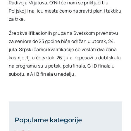
Radivoja Mijatova. O’Nil će nam se priključiti u
Poljskoj i na licu mesta ćemo napraviti plan i taktiku
za trke.
Žreb kvalifikacionih grupa na Svetskom prvenstvu
za seniore do 23 godine biće održan u utorak, 24.
jula. Srpski čamci kvalifikacije će veslati dva dana
kasnije, tj. u četvrtak, 26. jula. repesaži u dubl skulu
na programu su u petak, polufinala, C i D finala u
subotu, a A i B finala u nedelju.
Popularne kategorije