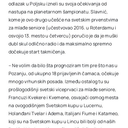
odlazak u Poljsku izneli su svoja očekivanja od
nastupa na planetarnom šampionatu. Slavnić,
kome je ovo drugo učešće na svetskim prvenstvima
za mlađe seniore (učestvovao 2016. u Roterdamu i
osvojio 13. mesto u četvercu) poručio je da je muški
dubl skul odlično radio i da maksimalno spremno
dočekuje start takmičenja.
– Ne volim da bilo šta prognoziram tim pre što nas u
Pozanju, od ukupno 18 prijavljenih čamaca, očekuje
mnogo vrhunskih posada. Između ostalog tu su
prošlogodišnji svetski viceprvaci za mlađe seniore,
Francuzi Kvekere i Kvemene, osvajači osmog mesta
na ovogodišnjem Svetskom kupu u Lucernu,
Holanđani Tvelar i Adema, Italijani Fiume i Katameo,
koji su na Svetskom kupu u Lincu bili bolji od naših