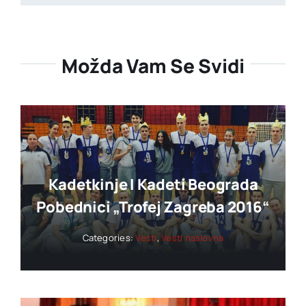
Možda Vam Se Svidi
Kadetkinje I Kadeti Beograda
Pobednici „trofej Zagreba 2016“
Categories:
Vesti
,
Vesti naslovna