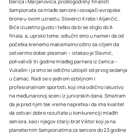
Đerića i Marjanovića, prošlogodišnji finalisti
šampionata za mlađe seniore i osvajači evropske
brone u ovom uzrastu, Slovenci Krebs i Aljančić…
Biće izuzetno gusto i teško da bi se stiglo do A
finala, a, uprsko tome, odlučni smo u nameri da od
početka krenemo maksimalno oštro sa ciljem da
ostvarimo dobar plasman – istakao je Slavnić,
pohvalivši tri godine mlađeg parnera iz čamca –
Vukašin i ja smo se odlično uklopili od prvog sedanja
u čamac. Radi se o jednom ozbiljnom i
profesionalnom sportisti, koji ima odlično iskustvo
na međunaronoj sceni iz juniorskih dana. Smatram
da je pred njim tek vreme napretka i da ima kvalitet
da ostvari dobre rezultate u konkurenciji mlađih
seniora, kao i njegov stariji brat Viktor koji je na
planetarnim šampionatima za seniore do 23 godine