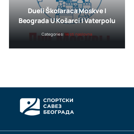
Dueli Školaraca Moskve I
Beograda U Košarci I Vaterpolu
Categories:
Vesti naslovna