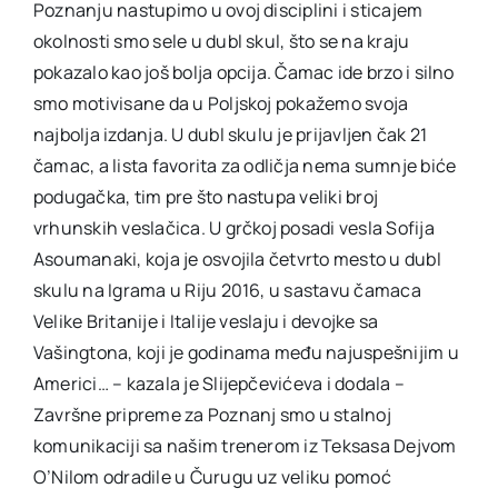
Poznanju nastupimo u ovoj disciplini i sticajem
okolnosti smo sele u dubl skul, što se na kraju
pokazalo kao još bolja opcija. Čamac ide brzo i silno
smo motivisane da u Poljskoj pokažemo svoja
najbolja izdanja. U dubl skulu je prijavljen čak 21
čamac, a lista favorita za odličja nema sumnje biće
podugačka, tim pre što nastupa veliki broj
vrhunskih veslačica. U grčkoj posadi vesla Sofija
Asoumanaki, koja je osvojila četvrto mesto u dubl
skulu na Igrama u Riju 2016, u sastavu čamaca
Velike Britanije i Italije veslaju i devojke sa
Vašingtona, koji je godinama među najuspešnijim u
Americi… – kazala je Slijepčevićeva i dodala –
Završne pripreme za Poznanj smo u stalnoj
komunikaciji sa našim trenerom iz Teksasa Dejvom
O’Nilom odradile u Čurugu uz veliku pomoć