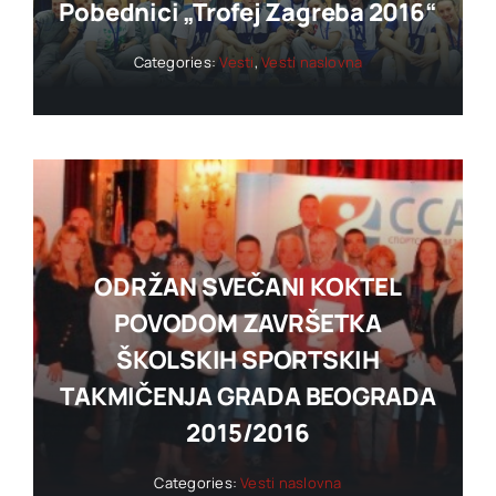
Pobednici „trofej Zagreba 2016“
Categories:
Vesti
,
Vesti naslovna
ODRŽAN SVEČANI KOKTEL
POVODOM ZAVRŠETKA
ŠKOLSKIH SPORTSKIH
TAKMIČENJA GRADA BEOGRADA
2015/2016
Categories:
Vesti naslovna