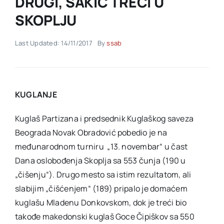
DRUGI, ŠAKIĆ TREĆI U
SKOPLJU
Akti SSAB
Last Updated: 14/11/2017
By
ssab
Kontakt
KUGLANJE
Kuglaš Partizana i predsednik Kuglaškog saveza
Beograda Novak Obradović pobedio je na
međunarodnom turniru „13. novembar“ u čast
Dana oslobođenja Skoplja sa 553 čunja (190 u
„čišenju“). Drugo mesto sa istim rezultatom, ali
slabijim „čišćenjem“ (189) pripalo je domaćem
kuglašu Mladenu Donkovskom, dok je treći bio
takođe makedonski kuglaš Goce Čipiškov sa 550