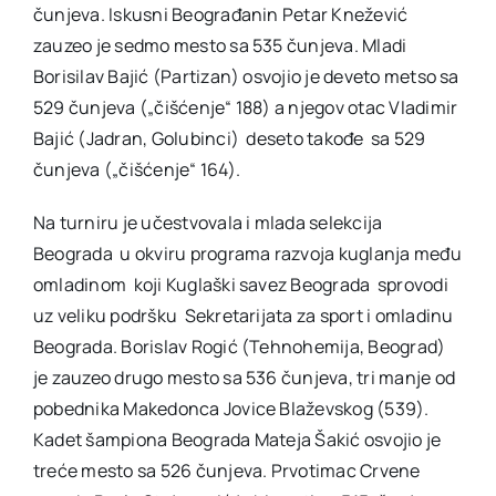
čunjeva. Iskusni Beograđanin Petar Knežević
zauzeo je sedmo mesto sa 535 čunjeva. Mladi
Borisilav Bajić (Partizan) osvojio je deveto metso sa
529 čunjeva („čišćenje“ 188) a njegov otac Vladimir
Bajić (Jadran, Golubinci) deseto takođe sa 529
čunjeva („čišćenje“ 164).
Na turniru je učestvovala i mlada selekcija
Beograda u okviru programa razvoja kuglanja među
omladinom koji Kuglaški savez Beograda sprovodi
uz veliku podršku Sekretarijata za sport i omladinu
Beograda. Borislav Rogić (Tehnohemija, Beograd)
je zauzeo drugo mesto sa 536 čunjeva, tri manje od
pobednika Makedonca Jovice Blaževskog (539).
Kadet šampiona Beograda Mateja Šakić osvojio je
treće mesto sa 526 čunjeva. Prvotimac Crvene