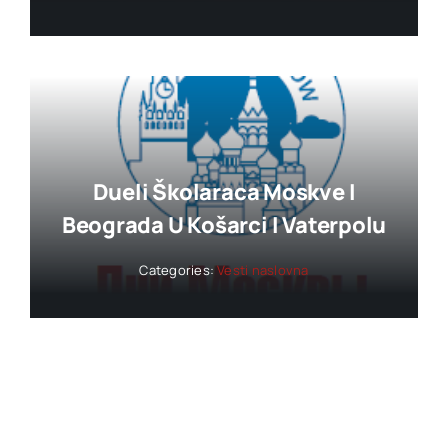
Dueli Školaraca Moskve I
Beograda U Košarci I Vaterpolu
Categories:
Vesti naslovna