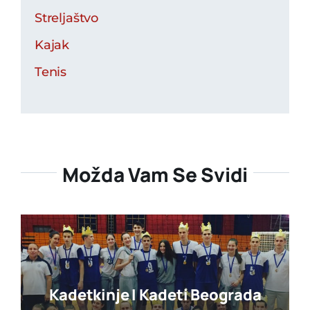
Streljaštvo
Kajak
Tenis
Možda Vam Se Svidi
Kadetkinje I Kadeti Beograda