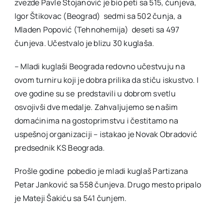
zvezde Pavle Stojanović je bio peti sa 515, čunjeva,
Igor Štikovac (Beograd) sedmi sa 502 čunja, a
Mladen Popović (Tehnohemija) deseti sa 497
čunjeva. Učestvalo je blizu 30 kuglaša.
– Mladi kuglaši Beograda redovno učestvuju na
ovom turniru koji je dobra prilika da stiču iskustvo. I
ove godine su se predstavili u dobrom svetlu
osvojivši dve medalje. Zahvaljujemo se našim
domaćinima na gostoprimstvu i čestitamo na
uspešnoj organizaciji – istakao je Novak Obradović
predsednik KS Beograda.
Prošle godine pobedio je mladi kuglaš Partizana
Petar Janković sa 558 čunjeva. Drugo mesto pripalo
je Mateji Šakiću sa 541 čunjem.