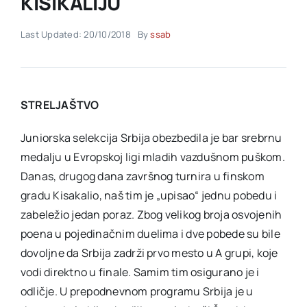
KISIKALIJU
Last Updated: 20/10/2018
By
ssab
Akti SSAB
Kontakt
STRELJAŠTVO
Juniorska selekcija Srbija obezbedila je bar srebrnu
medalju u Evropskoj ligi mladih vazdušnom puškom.
Danas, drugog dana završnog turnira u finskom
gradu Kisakalio, naš tim je „upisao“ jednu pobedu i
zabeležio jedan poraz. Zbog velikog broja osvojenih
poena u pojedinačnim duelima i dve pobede su bile
dovoljne da Srbija zadrži prvo mesto u A grupi, koje
vodi direktno u finale. Samim tim osigurano je i
odličje. U prepodnevnom programu Srbija je u