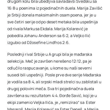
drugom kolu bila ubedljiva savladavši Švedsku sa
16:8 u poenima iz pojedinačnih duela. Marija Zavišić
je Srbiji donela maksimalnih osam poena, jer je u
sve četiri serije od po deset metaka bila uspešnija
od rivala Markusa Ekdala. Marija Kolarević je
pobedila Johanu Anderson sa 6:2, a Veljko Ilić
izgubio od Džosefine Lindfros 2:6.
Poslednji rival Srbije u A grupi bila je mađarska
selekcija. Meč je završen nerešeno 12:12, pa je
odlučilo raspucavanje, u kome su naši severni
susedi bili uspešniji. Posle prve dve serije Mađarska
je vodila sa 8:4, ali srpski mladi strelci su zablistali u
drugoj polovini meča. Sva tri pojedinačna duela
završena su rezultatom 4:4. Đorđe Savić, koji je u
ekipi zamenio Veljka Ilića, je „remizirao“ sa Ester
Masaroš, Marija Kolarević sa Ester Deneš, a Marija