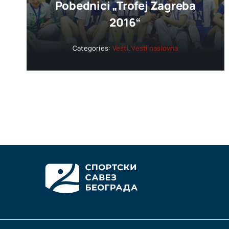
Pobednici „trofej Zagreba
2016“
Categories:
Vesti
,
Vesti naslovna