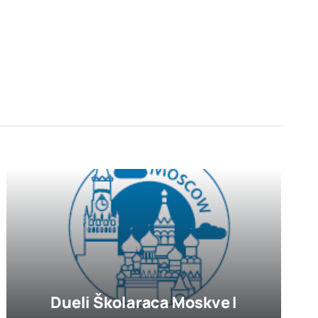
Dueli Školaraca Moskve I