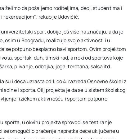
a želimo da pošaljemo roditeljima, deci, studentima i
 rekereacijom“, rekao je Udovičić.
i univerzitetski sport dobije još više na značaju, a da je
, osim u Beogradu, realizuje svoje aktivnosti i u
da se potpuno besplatno bavi sportom. Ovim projektom
ivota, sportski duh, timski rad, a neki od sportova koje
a, plivanje, odbojka, joga, teretana, salsa itd.
u i deca uzrasta od 1. do 4. razreda Osnovne škole iz
mladine i sporta. Cilj projekta je da se u sistem školskog
bavljenje fizičkom aktivnošću i sportom potpuno
 sporta, u okviru projekta sprovodi se testiranje
 bi se omogućilo praćenje napretka dece uključene u