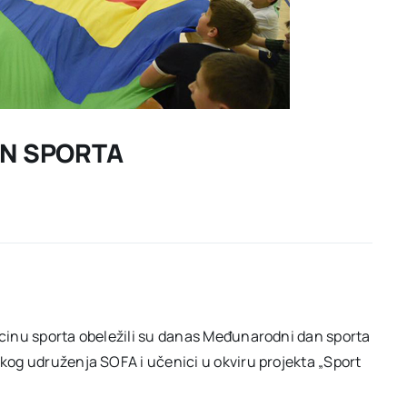
N SPORTA
dicinu sporta obeležili su danas Međunarodni dan sporta
skog udruženja SOFA i učenici u okviru projekta „Sport