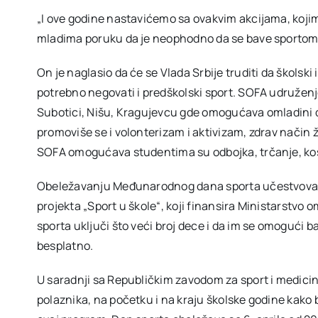
„I ove godine nastavićemo sa ovakvim akcijama, kojim
mladima poruku da je neophodno da se bave sportom i
On je naglasio da će se Vlada Srbije truditi da školski 
potrebno negovati i predškolski sport. SOFA udruženje
Subotici, Nišu, Kragujevcu gde omogućava omladini 
promoviše se i volonterizam i aktivizam, zdrav način ž
SOFA omogućava studentima su odbojka, trčanje, košark
Obeležavanju Međunarodnog dana sporta učestvovala s
projekta „Sport u škole“, koji finansira Ministarstvo o
sporta uključi što veći broj dece i da im se omogući 
besplatno.
U saradnji sa Republičkim zavodom za sport i medicinu
polaznika, na početku i na kraju školske godine kako