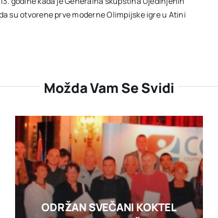
013. godine kada je Generalna skupština Ujedinjenih
ada su otvorene prve moderne Olimpijske igre u Atini
Možda Vam Se Svidi
ODRŽAN SVEČANI KOKTEL