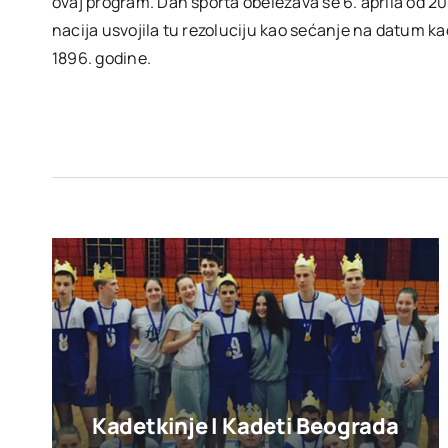
ovaj program. Dan sporta obeležava se 6. aprila od 2
nacija usvojila tu rezoluciju kao sećanje na datum k
1896. godine.
Kadetkinje I Kadeti Beograda