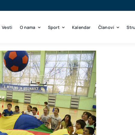
Vesti
O nama
Sport
Kalendar
Članovi
Str