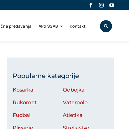
učna predavanja
Akti SSAB
Kontakt
Popularne kategorije
Košarka
Odbojka
Rukomet
Vaterpolo
Fudbal
Atletika
Plivanje
Streljaštvo