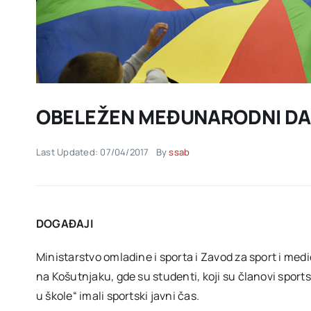
OBELEŽEN MEĐUNARODNI DA
Last Updated: 07/04/2017
By
ssab
DOGA
ĐAJI
Ministarstvo omladine i sporta i Zavod za sport i me
na Košutnjaku, gde su studenti, koji su članovi sport
u škole“ imali sportski javni čas.