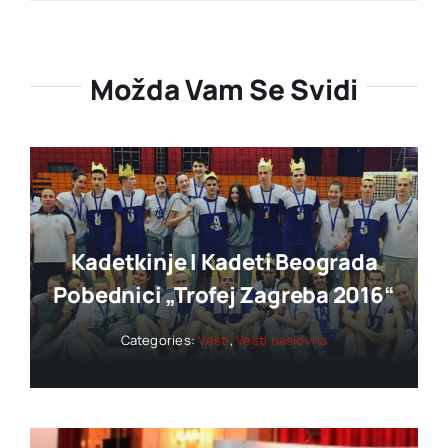
Možda Vam Se Svidi
Kadetkinje I Kadeti Beograda
Pobednici „trofej Zagreba 2016“
Categories:
Vesti
,
Vesti naslovna