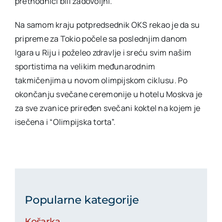
prethodnici bili zadovoljni.“
Na samom kraju potpredsednik OKS rekao je da su
pripreme za Tokio počele sa poslednjim danom
Igara u Riju i poželeo zdravlje i sreću svim našim
sportistima na velikim međunarodnim
takmičenjima u novom olimpijskom ciklusu. Po
okončanju svečane ceremonije u hotelu Moskva je
za sve zvanice priređen svečani koktel na kojem je
isečena i “Olimpijska torta”.
Popularne kategorije
Košarka