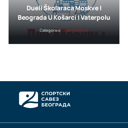
Dueli Školaraca Moskve I
Beograda U Košarci I Vaterpolu
Categories:
Vesti naslovna