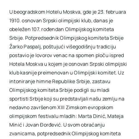
U beogradskom Hotelu Moskva, gde je 23. februara
Akti SSAB
1910. osnovan Srpski olimpijski klub, danas je
obeležen 107. rođendan Olimpijskog komiteta
Kontakt
Srbije. Potpredsednik Olimpijskog komiteta Srbije
Žarko Paspalj, poštujući višegodišnju tradiciju
postavio je lovorov venac na spomen ploču ispred
Hotela Moskva u kojem je osnovan Srpski olimpijski
klub kasnije preimenovan u Olimpijski komitet. Uz
intoniranje himne Republike Srbije, zastavu
Olimpijskog komiteta Srbije podigli su mladi
sportisti Srbije koji su predstavljali našu zemlju na
nedavno završenom XIII Zimskom evropskom
olimpijskom festivalu mladih: Marta Dinić, Mateja
Minić i Jovan Đorđević. U svom obraćanju
zvanicama, potpredsednik Olimpijskog komiteta