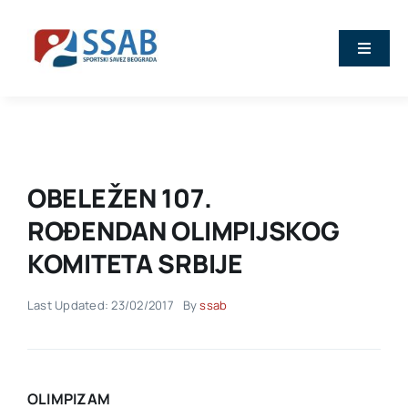
Skip
to
Toggle
content
Naviga
Vesti
O nama
OBELEŽEN 107.
Sport
ROĐENDAN OLIMPIJSKOG
KOMITETA SRBIJE
Kalendar
Last Updated: 23/02/2017
By
ssab
Članovi
Stručna predavanja
OLIMPIZAM