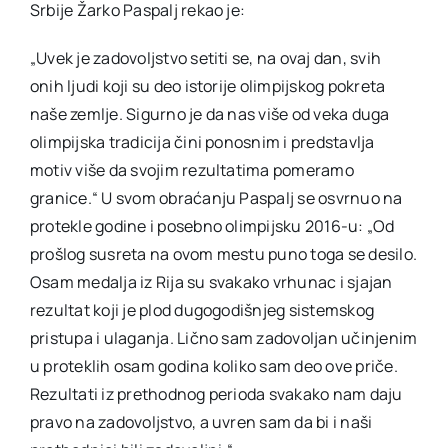
Srbije Žarko Paspalj rekao je:
„Uvek je zadovoljstvo setiti se, na ovaj dan, svih
onih ljudi koji su deo istorije olimpijskog pokreta
naše zemlje. Sigurno je da nas više od veka duga
olimpijska tradicija čini ponosnim i predstavlja
motiv više da svojim rezultatima pomeramo
granice.“ U svom obraćanju Paspalj se osvrnuo na
protekle godine i posebno olimpijsku 2016-u: „Od
prošlog susreta na ovom mestu puno toga se desilo.
Osam medalja iz Rija su svakako vrhunac i sjajan
rezultat koji je plod dugogodišnjeg sistemskog
pristupa i ulaganja. Lično sam zadovoljan učinjenim
u proteklih osam godina koliko sam deo ove priče.
Rezultati iz prethodnog perioda svakako nam daju
pravo na zadovoljstvo, a uvren sam da bi i naši