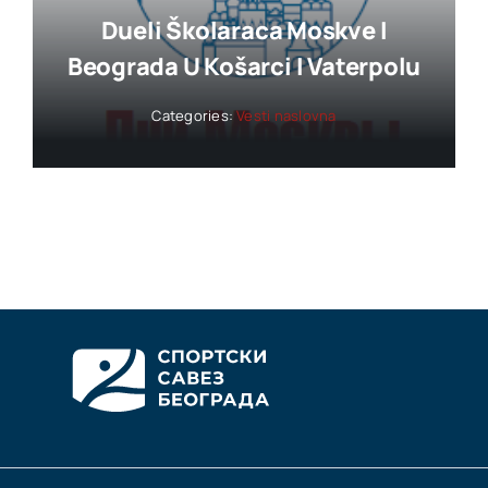
Dueli Školaraca Moskve I
Beograda U Košarci I Vaterpolu
Categories:
Vesti naslovna