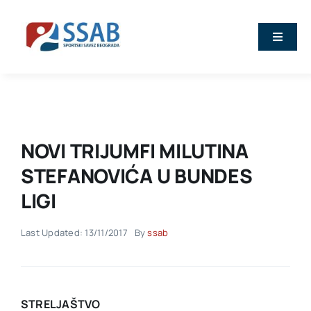
Skip
to
Toggle
content
Naviga
Vesti
O nama
NOVI TRIJUMFI MILUTINA
Sport
STEFANOVIĆA U BUNDES
LIGI
Kalendar
Last Updated: 13/11/2017
By
ssab
Članovi
Stručna predavanja
STRELJAŠTVO