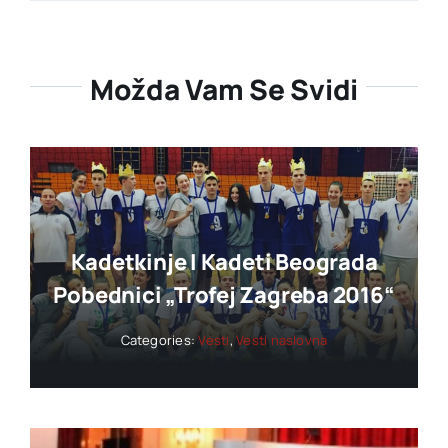
Možda Vam Se Svidi
Kadetkinje I Kadeti Beograda
Pobednici „trofej Zagreba 2016“
Categories:
Vesti
,
Vesti naslovna