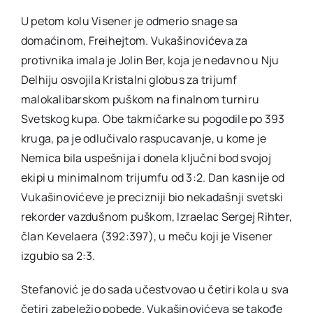
U petom kolu Visener je odmerio snage sa
domaćinom, Freihejtom. Vukašinovićeva za
protivnika imala je Jolin Ber, koja je nedavno u Nju
Delhiju osvojila Kristalni globus za trijumf
malokalibarskom puškom na finalnom turniru
Svetskog kupa. Obe takmičarke su pogodile po 393
kruga, pa je odlučivalo raspucavanje, u kome je
Nemica bila uspešnija i donela ključni bod svojoj
ekipi u minimalnom trijumfu od 3:2. Dan kasnije od
Vukašinovićeve je precizniji bio nekadašnji svetski
rekorder vazdušnom puškom, Izraelac Sergej Rihter,
član Kevelaera (392:397), u meču koji je Visener
izgubio sa 2:3.
Stefanović je do sada učestvovao u četiri kola u sva
četiri zabeležio pobede. Vukašinovićeva se takođe