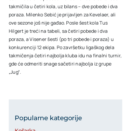
takmičila u četiri kola, uz bilans – dve pobede i dva
poraza. Milenko Sebić je prijavljen za Kevelaer, ali
ove sezone još nije gađao. Posle šest kola Tus
Hilgert je treći na tabeli, sa četiri pobede i dva
poraza, a Visener šesti (po tri pobede i poraza) u
konkurenciji 12 ekipa. Po završetku ligaškog dela
takmičenja četiri najbolja kluba idu na finalni turnir,
gde će odmeriti snage sačetiri najbolja iz grupe
„Jug“.
Popularne kategorije
Košarka