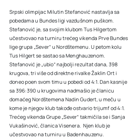
Srpski olimpijac Milutin Stefanović nastavlja sa
Akti SSAB
pobedama u Bundes ligi vazdušnom puškom.
Stefanović je, sa svojim klubom Tus Hilgertom
Kontakt
učestvovao na turniru trećeg vikenda Prve Bundes
lige grupa „Sever“ u Nordštemenu. U petom kolu
Tus Hilgert se sastao sa Menghauzenom.
Stefanović je „ubio“ najbolji rezultat dana, 398
krugova, tri više od direktne rivalke Žaklin Ort i
doneo poen svom timu u pobedi od 4:1. Dan kasnije
sa 396:390 u krugovima nadmašio je članicu
domaćeg Nordštemena Nadin Gudert, u meču u
kome je njegov klub takođe ostvario trijumf od 4:1.
Trećeg vikenda Grupe „Sever“ takmičila se i Sanja
Vukašinović, članica Visenera. Njen klub je
učestvovao na turniru u Badenhauzenu.