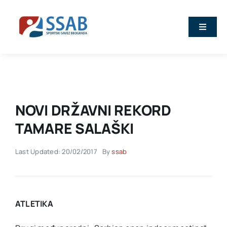
Skip
to
Toggle
content
Naviga
Vesti
O nama
NOVI DRŽAVNI REKORD
Sport
TAMARE SALAŠKI
Last Updated: 20/02/2017
By
ssab
Kalendar
Članovi
ATLETIKA
Stručna predavanja