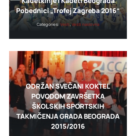
Kadetkinje I Kadeti Beograda
Pobednici „trofej Zagreba 2016“
Categories:
Vesti
,
Vesti naslovna
ODRŽAN SVEČANI KOKTEL
POVODOM ZAVRŠETKA
ŠKOLSKIH SPORTSKIH
TAKMIČENJA GRADA BEOGRADA
2015/2016