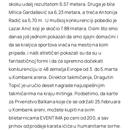
skoku udalj rezultatom 6.57 metara. Druga je bila
Milica Gardašević sa 6.23 metara, a treća Antonija
Radić sa 5,70 m. U muškoj konkurenciji pobedio je
Lazar Anić koji je skočio 7.88 metara. Osim što smo
danas još jednom pokazali da smo sjajni domaćini i
da se kraljica sportova vraća na mesto na kom
pripada, i naši atletičari pokazali su da su u
fantastičnoj formi i da će spremno dočekati
konkurenciju iz 48 zemalja Evrope od 3. do 5.marta
u Kombank arena. Direktor takmičenja, Dragutin
Topić je uručio deset nagrade najuspešnijim
takmičarima na kraju mitinga. Podsetimo, da karte
za Prvenstvo Balkana koje će se održati 25.februara
u Kombank areni, možete kupiti na svim
biletarnicama EVENTIMA po ceni od 200, a sav
prihov od prodaje karata ićiće u humanitarne svrhe.