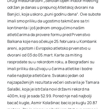
Drugi međunarodni „Serbian open indoor meeting“
održan je danas u prepunoj Atletskoj dvorani na
Akti SSAB
Banjici, koja uskoro „puni godinu dana“. Ove subote
imali smo priliku da ugostimo takmičare sa tri
kontinenta i još jednom omogućimo našim
Kontakt
atletičarima da provere formu pred Prvenstvo
Balkana koje nas očekuje 25.februara u Kombank
areni, a potom i Evropsko atletsko prvenstvo u
dvorani od 03 do 05.mart. Karte za miting
rasprodate su u rekordom roku, a Beograđani su
imali priliku da uživaju u čarima atletike i bodre
naše najbolje atletičare. Svakako jedan od
najzapaženijih rezultata večeri ostvarila je Tamara
Salaški, koja je istrčala novi državni rekord na
400m, koji je sada 52.99. Pored nje naš najbolji
bacač kugle, Asmir Kolašinac bacio je kuglu 20.87