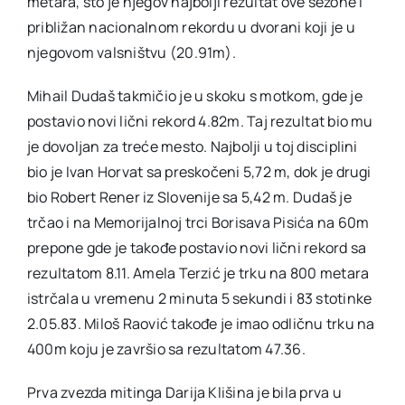
metara, što je njegov najbolji rezultat ove sezone i
približan nacionalnom rekordu u dvorani koji je u
njegovom valsništvu (20.91m).
Mihail Dudaš takmičio je u skoku s motkom, gde je
postavio novi lični rekord 4.82m. Taj rezultat bio mu
je dovoljan za treće mesto. Najbolji u toj disciplini
bio je Ivan Horvat sa preskočeni 5,72 m, dok je drugi
bio Robert Rener iz Slovenije sa 5,42 m. Dudaš je
trčao i na Memorijalnoj trci Borisava Pisića na 60m
prepone gde je takođe postavio novi lični rekord sa
rezultatom 8.11. Amela Terzić je trku na 800 metara
istrčala u vremenu 2 minuta 5 sekundi i 83 stotinke
2.05.83. Miloš Raović takođe je imao odličnu trku na
400m koju je završio sa rezultatom 47.36.
Prva zvezda mitinga Darija Klišina je bila prva u