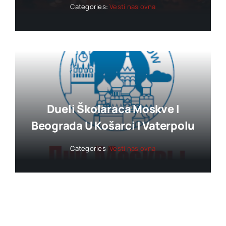
Categories:
Vesti naslovna
Dueli Školaraca Moskve I
Beograda U Košarci I Vaterpolu
Categories:
Vesti naslovna