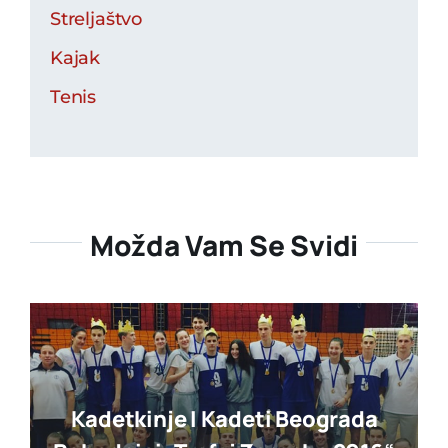
Streljaštvo
Kajak
Tenis
Možda Vam Se Svidi
Kadetkinje I Kadeti Beograda