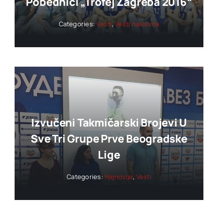
Pobednici „trofej Zagreba 2016“
Categories:
Vesti
,
Vesti naslovna
Izvučeni Takmičarski Brojevi U
Sve Tri Grupe Prve Beogradske
Lige
Categories:
Najnovije
,
Vesti