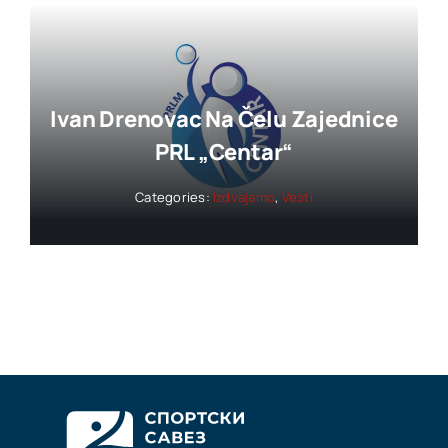
Ivan Drenovac Na Čelu Zajednice
PRL „Centar“
Categories:
Izdvajamo
,
Vesti