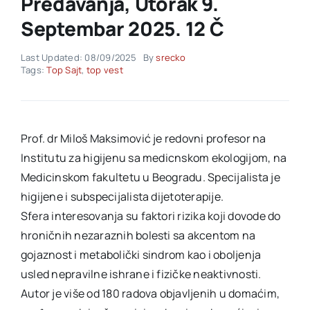
Predavanja, Utorak 9.
Septembar 2025. 12 Č
Akti SSAB
Last Updated: 08/09/2025
By
srecko
Tags:
Top Sajt
,
top vest
Kontakt
Prof. dr Miloš Maksimović je redovni profesor na
Institutu za higijenu sa medicnskom ekologijom, na
Medicinskom fakultetu u Beogradu. Specijalista je
higijene i subspecijalista dijetoterapije.
Sfera interesovanja su faktori rizika koji dovode do
hroničnih nezaraznih bolesti sa akcentom na
gojaznost i metabolički sindrom kao i oboljenja
usled nepravilne ishrane i fizičke neaktivnosti.
Autor je više od 180 radova objavljenih u domaćim,