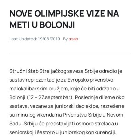
NOVE OLIMPIJSKE VIZE NA
Akti SSAB
METI U BOLONJI
Kontakt
Last Updated: 19/08/2019
By
ssab
Stručni štab Streljačkog saveza Srbije odredio je
sastav reprezentacije za Evropsko prvenstvo
malokalibarskim oružjem, koje će biti održano u
Bolonji (12 – 27.septembar). Poslednje dileme oko
sastava, vezane za juniorski deo ekipe, razrešene
su minulog vikenda na Prvenstvu Srbije u Novom
Sadu. Srbiju će predstavljati osmoro strelaca u
seniorskoj i šestoro u juniorskog konkurenciji.