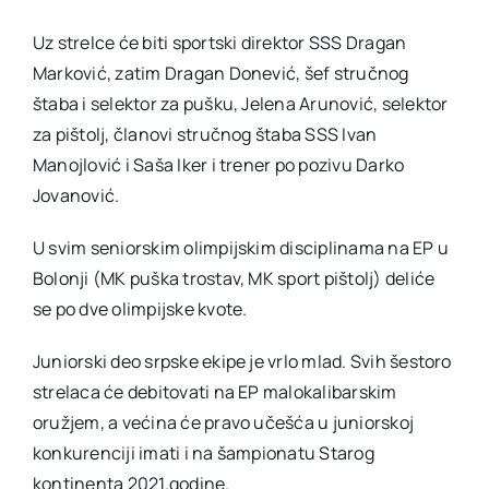
Uz strelce će biti sportski direktor SSS Dragan
Marković, zatim Dragan Donević, šef stručnog
štaba i selektor za pušku, Jelena Arunović, selektor
za pištolj, članovi stručnog štaba SSS Ivan
Manojlović i Saša Iker i trener po pozivu Darko
Jovanović.
U svim seniorskim olimpijskim disciplinama na EP u
Bolonji (MK puška trostav, MK sport pištolj) deliće
se po dve olimpijske kvote.
Juniorski deo srpske ekipe je vrlo mlad. Svih šestoro
strelaca će debitovati na EP malokalibarskim
oružjem, a većina će pravo učešća u juniorskoj
konkurenciji imati i na šampionatu Starog
kontinenta 2021.godine.