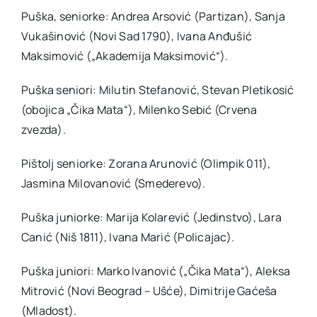
Puška, seniorke: Andrea Arsović (Partizan), Sanja
Vukašinović (Novi Sad 1790), Ivana Anđušić
Maksimović („Akademija Maksimović“).
Puška seniori: Milutin Stefanović, Stevan Pletikosić
(obojica „Čika Mata“), Milenko Sebić (Crvena
zvezda).
Pištolj seniorke: Zorana Arunović (Olimpik 011),
Jasmina Milovanović (Smederevo).
Puška juniorke: Marija Kolarević (Jedinstvo), Lara
Canić (Niš 1811), Ivana Marić (Policajac).
Puška juniori: Marko Ivanović („Čika Mata“), Aleksa
Mitrović (Novi Beograd – Ušće), Dimitrije Gaćeša
(Mladost).