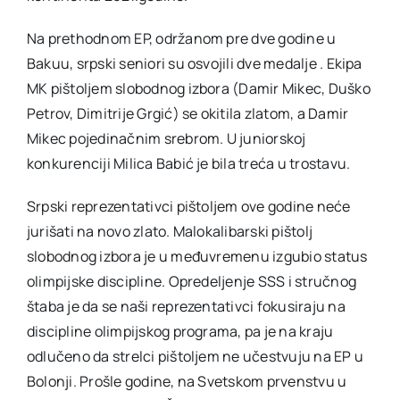
Na prethodnom EP, održanom pre dve godine u
Bakuu, srpski seniori su osvojili dve medalje . Ekipa
MK pištoljem slobodnog izbora (Damir Mikec, Duško
Petrov, Dimitrije Grgić) se okitila zlatom, a Damir
Mikec pojedinačnim srebrom. U juniorskoj
konkurenciji Milica Babić je bila treća u trostavu.
Srpski reprezentativci pištoljem ove godine neće
jurišati na novo zlato. Malokalibarski pištolj
slobodnog izbora je u međuvremenu izgubio status
olimpijske discipline. Opredeljenje SSS i stručnog
štaba je da se naši reprezentativci fokusiraju na
discipline olimpijskog programa, pa je na kraju
odlučeno da strelci pištoljem ne učestvuju na EP u
Bolonji. Prošle godine, na Svetskom prvenstvu u