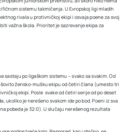
a Evropskom juniorskom prvenstvu, ali skoro niko nema
ecifičnom sistemu takmičenja. U Evropskoj ligi mladih
ektnog rivala u protivničkoj ekipi i osvaja poene za svoj
iti važna škola. Prioritet je sazrevanje ekipa za
se sastaju po ligaškom sistemu – svako sa svakim. Od
ešovito žensko-mušku ekipu od četiri člana (umesto tri
ivničkoj ekipi. Posle
svake od četiri serije od po deset
a, ukoliko je nerešeno svakom ide po bod. Poeni iz sva
lna pobeda je 32:0). U slučaju nerešenog rezultata
 pre podne treće kolo. Raspored, kao i obično, se