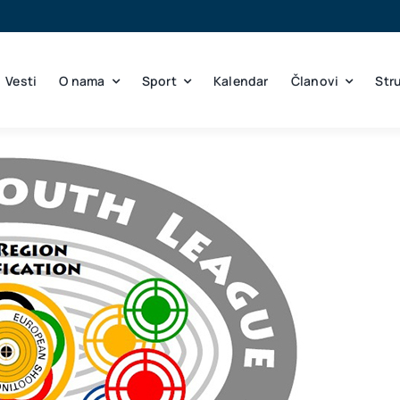
Vesti
O nama
Sport
Kalendar
Članovi
Str