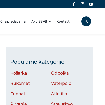
učna predavanja
Akti SSAB
Kontakt
Popularne kategorije
Košarka
Odbojka
Rukomet
Vaterpolo
Fudbal
Atletika
Plivanje
Streljaštvo