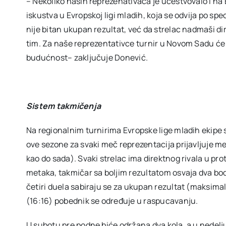
– Nekoliko naših reprezenativaca je učestvovalo i n
iskustva u Evropskoj ligi mladih, koja se odvija po sp
nije bitan ukupan rezultat, već da strelac nadmaši dir
tim. Za naše reprezentativce turnir u Novom Sadu će b
budućnost– zaključuje Donević.
Sistem takmičenja
Na regionalnim turnirima Evropske lige mladih ekipe 
ove sezone za svaki meč reprezentacija prijavljuje m
kao do sada). Svaki strelac ima direktnog rivala u prot
metaka, takmičar sa boljim rezultatom osvaja dva bod
četiri duela sabiraju se za ukupan rezultat (maksima
(16:16) pobednik se određuje u raspucavanju.
U subotu pre podne biće održana dva kola, a u nedelju