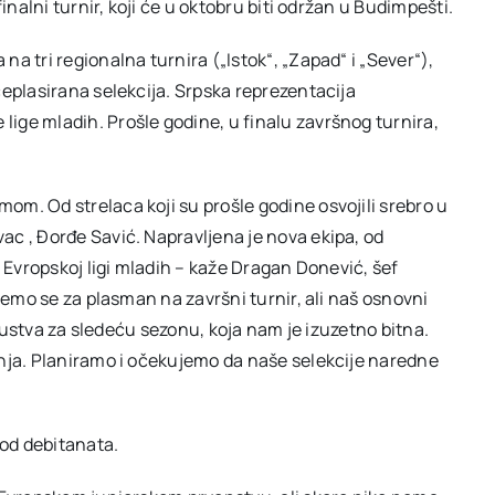
inalni turnir, koji će u oktobru biti održan u Budimpešti.
a tri regionalna turnira („Istok“, „Zapad“ i „Sever“),
ćeplasirana selekcija. Srpska reprezentacija
ige mladih. Prošle godine, u finalu završnog turnira,
m. Od strelaca koji su prošle godine osvojili srebro u
c , Đorđe Savić. Napravljena je nova ekipa, od
u Evropskoj ligi mladih – kaže Dragan Donević, šef
ćemo se za plasman na završni turnir, ali naš osnovni
skustva za sledeću sezonu, koja nam je izuzetno bitna.
enja. Planiramo i očekujemo da naše selekcije naredne
 od debitanata.