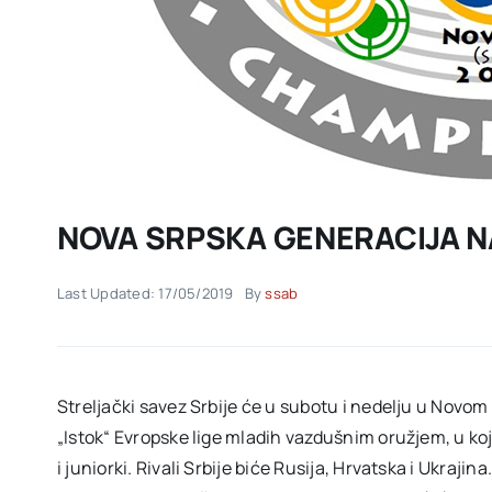
NOVA SRPSKA GENERACIJA N
Last Updated: 17/05/2019
By
ssab
Streljački savez Srbije će u subotu i nedelju u Novom
„Istok“ Evropske lige mladih vazdušnim oružjem, u koj
i juniorki. Rivali Srbije biće Rusija, Hrvatska i Ukrajin