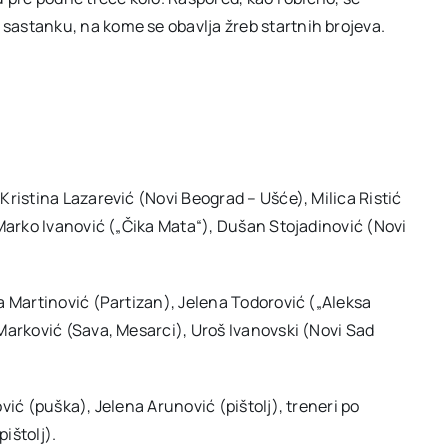
astanku, na kome se obavlja žreb startnih brojeva.
ristina Lazarević (Novi Beograd – Ušće), Milica Ristić
 Marko Ivanović („Čika Mata“), Dušan Stojadinović (Novi
a Martinović (Partizan), Jelena Todorović („Aleksa
Marković (Sava, Mesarci), Uroš Ivanovski (Novi Sad
vić (puška), Jelena Arunović (pištolj), treneri po
ištolj).