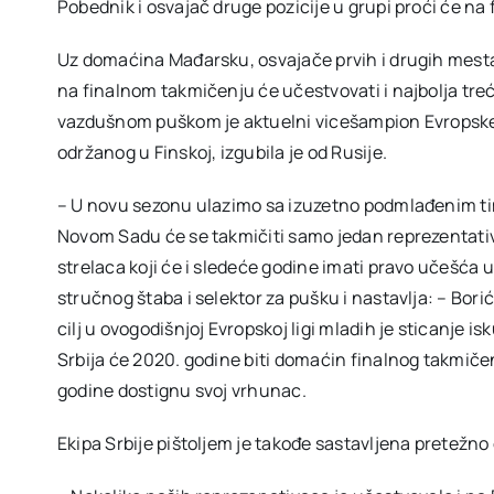
Pobednik i osvajač druge pozicije u grupi proći će na f
Uz domaćina Mađarsku, osvajače prvih i drugih mesta n
na finalnom takmičenju će učestvovati i najbolja tre
vazdušnom puškom je aktuelni vicešampion Evropske l
održanog u Finskoj, izgubila je od Rusije.
– U novu sezonu ulazimo sa izuzetno podmlađenim timo
Novom Sadu će se takmičiti samo jedan reprezentativa
strelaca koji će i sledeće godine imati pravo učešća 
stručnog štaba i selektor za pušku i nastavlja: – Bori
cilj u ovogodišnjoj Evropskoj ligi mladih je sticanje i
Srbija će 2020. godine biti domaćin finalnog takmič
godine dostignu svoj vrhunac.
Ekipa Srbije pištoljem je takođe sastavljena pretežno