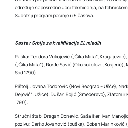
određuje neposredno uoči takmičenja, na tehničkom s
Subotnji program počinje u 9 časova.
Sastav Srbije za kvalifikacije EL mladih
Puška: Teodora Vukojević („Čika Mata“, Kragujevac), K
(„Čika Mata“), Đorđe Savić (Oko sokolovo, Kosjerić),
Sad 1790).
Pištolj: Jovana Todorović (Novi Beograd – Ušće), Nađ
Dejović“, Užice), Dušan Bojić (Smederevo), Zlatomir 
1790).
Stručni štab: Dragan Donević, Saša Iker, Ivan Manojlo
pozivu: Darko Jovanović (puška), Boban Marinković (p