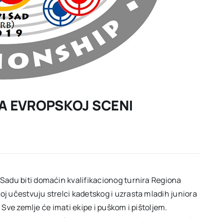
A EVROPSKOJ SCENI
 Sadu biti domaćin kvalifikacionog turnira Regiona
oj učestvuju strelci kadetskog i uzrasta mladih juniora
a. Sve zemlje će imati ekipe i puškom i pištoljem.