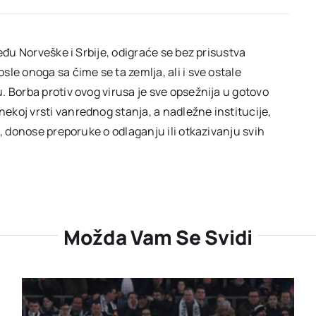
eđu Norveške i Srbije, odigraće se bez prisustva
le onoga sa čime se ta zemlja, ali i sve ostale
 Borba protiv ovog virusa je sve opsežnija u gotovo
koj vrsti vanrednog stanja, a nadležne institucije,
e, donose preporuke o odlaganju ili otkazivanju svih
Možda Vam Se Svidi