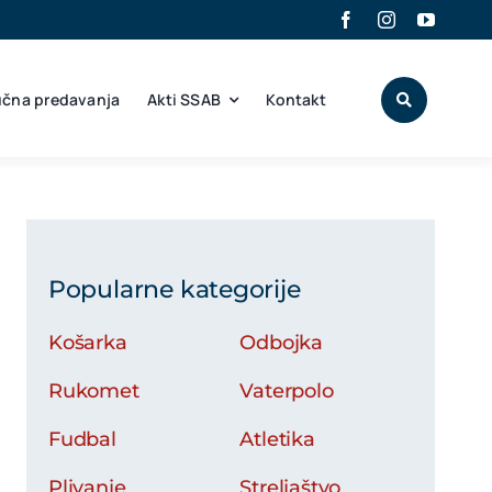
učna predavanja
Akti SSAB
Kontakt
Popularne kategorije
Košarka
Odbojka
Rukomet
Vaterpolo
Fudbal
Atletika
Plivanje
Streljaštvo