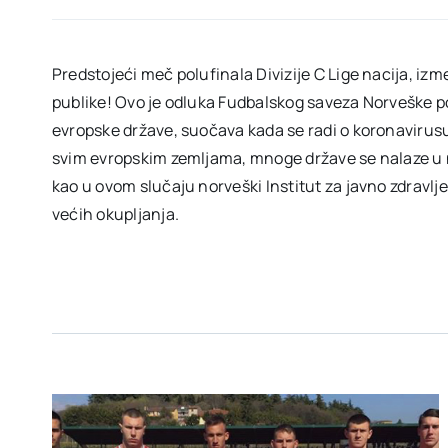
Predstojeći meč polufinala Divizije C Lige nacija, izm
publike! Ovo je odluka Fudbalskog saveza Norveške pos
evropske države, suočava kada se radi o koronavirusu.
svim evropskim zemljama, mnoge države se nalaze u ne
kao u ovom slučaju norveški Institut za javno zdravlj
većih okupljanja.