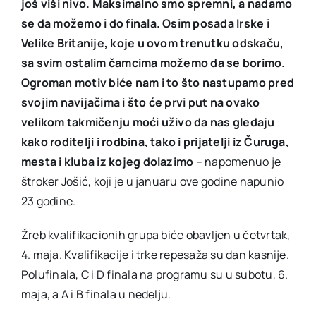
još viši nivo. Maksimalno smo spremni, a nadamo
se da možemo i do finala. Osim posada Irske i
Velike Britanije, koje u ovom trenutku odskaču,
sa svim ostalim čamcima možemo da se borimo.
Ogroman motiv biće nam i to što nastupamo pred
svojim navijačima i što će prvi put na ovako
velikom takmičenju moći uživo da nas gledaju
kako roditelji i rodbina, tako i prijatelji iz Čuruga,
mesta i kluba iz kojeg dolazimo
– napomenuo je
štroker Jošić, koji je u januaru ove godine napunio
23 godine.
Žreb kvalifikacionih grupa biće obavljen u četvrtak,
4. maja. Kvalifikacije i trke repesaža su dan kasnije.
Polufinala, C i D finala na programu su u subotu, 6.
maja, a A i B finala u nedelju.