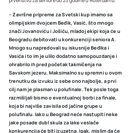
prvenstvu za seniore do 23 godine u Roterdamu.
– Završne pripreme za Svetski kup imamo sa
olimpijskim dvojcem Beđik, Vasić, što mnogo
znači Jovanoviću i Jošiću, mladoj ekipi koja će u
Beogradu debitovati u konkurenciji seniora A.
Mnogo su napredovali su iskusnije Beđika i
Vasića i to im je ulilo dodatno samopouzdanje i
ohrabrilo ih pred početak takmičenja na
Savskom jezeru. Maksimalno su spremni u ovom
trenutku da izvuku iz sebe ono najbolje, a prvi
cilj nam je plasman u polufinale. Tek posle toga
razmišljali bismo o eventualnoj borbi za finale,
koja bi najviše zavisila od jačine grupe u
polufinalu. Iako u Beograd neće nastupiti neke
jake posade dubl skula za lake veslače
konkurencija će biti izuzetna. Ipak, mislim da će