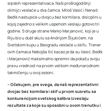
srpskih reprezentativaca. Naši prošlogodišnji
olimijci veslaće u dva čamca. Miloš Vasić i Nenad
Beđik nastupiće u dvojcu bez kormilara, disicplini u
kojoj zajedno s velikim uspehom veslaju gotovo tri
godine. S druge strane Marko Marjanović, koji je u
Riju bio u dubl skulu sa Andrijom Šljukićem, na
Svetskom kupu u Beogradu veslaće u skifu. Trener
ovih čamaca Nebojša Ilić kazao je da su Vasić, Beđik
i Marjanović maksimalno spremni da pokažu svoju
pravu vrednost na prvom velikom međunarodnom
takmičenju u ovoj sezoni.
– Očekujem, pre svega, da naš reprezentativni
dvojac bez kormilara i skif u prvom susretu sa
konkurencijom svetskog kalibra izveslaju
rezultate za koje su sposobni u ovom trenutku i