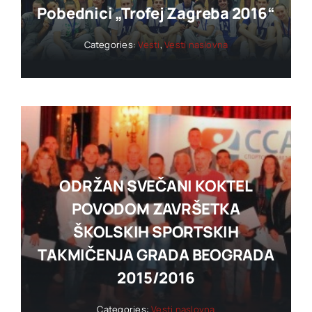
Pobednici „trofej Zagreba 2016“
Categories:
Vesti
,
Vesti naslovna
ODRŽAN SVEČANI KOKTEL
POVODOM ZAVRŠETKA
ŠKOLSKIH SPORTSKIH
TAKMIČENJA GRADA BEOGRADA
2015/2016
Categories:
Vesti naslovna