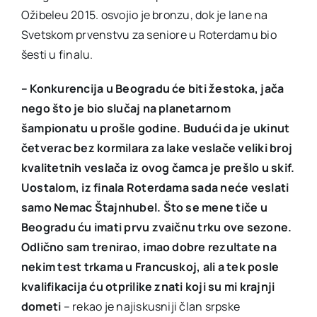
Ožibeleu 2015. osvojio je bronzu, dok je lane na
Svetskom prvenstvu za seniore u Roterdamu bio
šesti u finalu.
– Konkurencija u Beogradu će biti žestoka, jača
nego što je bio slučaj na planetarnom
šampionatu u prošle godine. Budući da je ukinut
četverac bez kormilara za lake veslače veliki broj
kvalitetnih veslača iz ovog čamca je prešlo u skif.
Uostalom, iz finala Roterdama sada neće veslati
samo Nemac Štajnhubel. Što se mene tiče u
Beogradu ću imati prvu zvaičnu trku ove sezone.
Odlično sam trenirao, imao dobre rezultate na
nekim test trkama u Francuskoj, ali a tek posle
kvalifikacija ću otprilike znati koji su mi krajnji
dometi
– rekao je najiskusniji član srpske