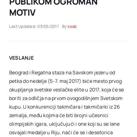
PUBLIKOM OGROMAN
MOTIV
Akti SSAB
Last Updated: 03/05/2017
By
ssab
Kontakt
VESLANJE
Beograd i Regatna staza na Savskom jezeru od
petka do nedelje (5-7. maj 2017) biće mesto prvog
okupljanja svetske veslačke elite u 2017, koja će se
boriti za odličja na prvom ovogodišnjem Svetskom
kupu. U konkurenciji takmičara i takmičarki iz 26
zemalja, među kojima će biti brojni učesnici
olimpijskih igara, uključujući i one koji su se lane
osvajali medalje u Riju, naći će se i desetorica