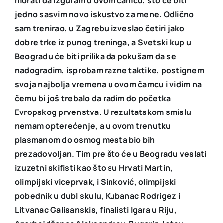
morati da izguram u ovom čamcu, što će biti
jedno sasvim novo iskustvo za mene. Odlično
sam trenirao, u Zagrebu izveslao četiri jako
dobre trke iz punog treninga, a Svetski kup u
Beogradu će biti prilika da pokušam da se
nadogradim, isprobam razne taktike, postignem
svoja najbolja vremena u ovom čamcu i vidim na
čemu bi još trebalo da radim do početka
Evropskog prvenstva. U rezultatskom smislu
nemam opterećenje, a u ovom trenutku
plasmanom do osmog mesta bio bih
prezadovoljan. Tim pre što će u Beogradu veslati
izuzetni skifisti kao što su Hrvati Martin,
olimpijski viceprvak, i Sinković, olimpijski
pobednik u dubl skulu, Kubanac Rodrigez i
Litvanac Galisanskis, finalisti Igara u Riju,