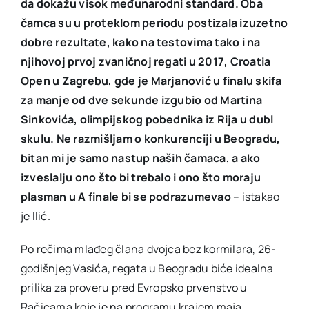
da dokažu visok međunarodni standard. Oba
čamca su u proteklom periodu postizala izuzetno
dobre rezultate, kako na testovima tako i na
njihovoj prvoj zvaničnoj regati u 2017, Croatia
Open u Zagrebu, gde je Marjanović u finalu skifa
za manje od dve sekunde izgubio od Martina
Sinkovića, olimpijskog pobednika iz Rija u dubl
skulu. Ne razmišljam o konkurenciji u Beogradu,
bitan mi je samo nastup naših čamaca, a ako
izveslalju ono što bi trebalo i ono što moraju
plasman u A finale bi se podrazumevao
– istakao
je Ilić.
Po rečima mlađeg člana dvojca bez kormilara, 26-
godišnjeg Vasića, regata u Beogradu biće idealna
prilika za proveru pred Evropsko prvenstvo u
Račicama koje je na programu krajem maja.