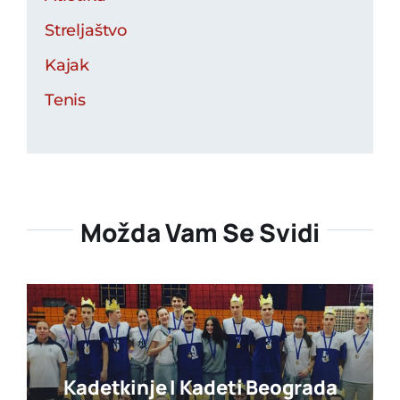
Streljaštvo
Kajak
Tenis
Možda Vam Se Svidi
Kadetkinje I Kadeti Beograda