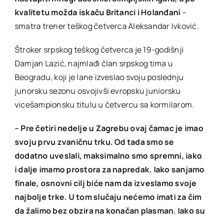
kvalitetu možda iskaču Britanci i Holanđani
–
smatra trener teškog četverca Aleksandar Ivković.
Štroker srpskog teškog četverca je 19-godišnji
Damjan Lazić, najmlađi član srpskog tima u
Beogradu, koji je lane izveslao svoju poslednju
junorsku sezonu osvojivši evropsku juniorsku
vicešampionsku titulu u četvercu sa kormilarom.
– Pre četiri nedelje u Zagrebu ovaj čamac je imao
svoju prvu zvaničnu trku. Od tada smo se
dodatno uveslali, maksimalno smo spremni, iako
i dalje imamo prostora za napredak. Iako sanjamo
finale, osnovni cilj biće nam da izveslamo svoje
najbolje trke. U tom slučaju nećemo imati za čim
da žalimo bez obzira na konačan plasman. Iako su