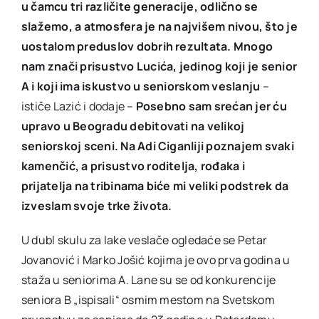
u čamcu tri različite generacije, odlično se
slažemo, a atmosfera je na najvišem nivou, što je
uostalom preduslov dobrih rezultata. Mnogo
nam znači prisustvo Lucića, jedinog koji je senior
A i koji ima iskustvo u seniorskom veslanju
–
ističe Lazić i dodaje –
Posebno sam srećan jer ću
upravo u Beogradu debitovati na velikoj
seniorskoj sceni. Na Adi Ciganliji poznajem svaki
kamenčić, a prisustvo roditelja, rođaka i
prijatelja na tribinama biće mi veliki podstrek da
izveslam svoje trke života.
U dubl skulu za lake veslače ogledaće se Petar
Jovanović i Marko Jošić kojima je ovo prva godina u
staža u seniorima A. Lane su se od konkurencije
seniora B „ispisali“ osmim mestom na Svetskom