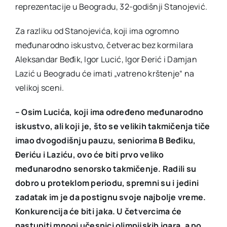
reprezentacije u Beogradu, 32-godišnji Stanojević.
Za razliku od Stanojevića, koji ima ogromno
međunarodno iskustvo, četverac bez kormilara
Aleksandar Beđik, Igor Lucić, Igor Đerić i Damjan
Lazić u Beogradu će imati „vatreno krštenje“ na
velikoj sceni.
–
Osim Lucića, koji ima određeno međunarodno
iskustvo, ali koji je, što se velikih takmičenja tiče
imao dvogodišnju pauzu, seniorima B Beđiku,
Đeriću i Laziću, ovo će biti prvo veliko
međunarodno senorsko takmičenje. Radili su
dobro u proteklom periodu, spremni su i jedini
zadatak im je da postignu svoje najbolje vreme.
Konkurencija će biti jaka. U četvercima će
nastupiti mnogi učesnici olimpijskih igara, a po