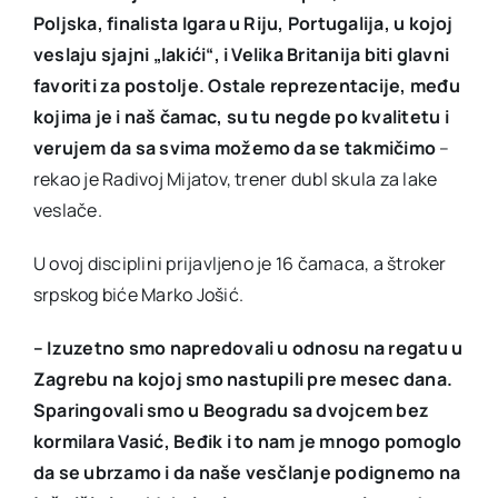
Poljska, finalista Igara u Riju, Portugalija, u kojoj
veslaju sjajni „lakići“, i Velika Britanija biti glavni
favoriti za postolje. Ostale reprezentacije, među
kojima je i naš čamac, su tu negde po kvalitetu i
verujem da sa svima možemo da se takmičimo
–
rekao je Radivoj Mijatov, trener dubl skula za lake
veslače.
U ovoj disciplini prijavljeno je 16 čamaca, a štroker
srpskog biće Marko Jošić.
– Izuzetno smo napredovali u odnosu na regatu u
Zagrebu na kojoj smo nastupili pre mesec dana.
Sparingovali smo u Beogradu sa dvojcem bez
kormilara Vasić, Beđik i to nam je mnogo pomoglo
da se ubrzamo i da naše vesčlanje podignemo na