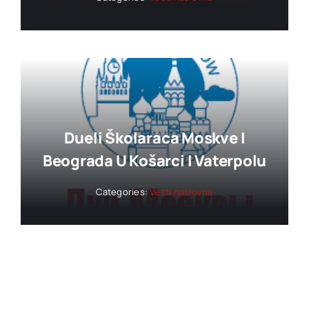
Dueli Školaraca Moskve I
Beograda U Košarci I Vaterpolu
Categories:
Vesti naslovna