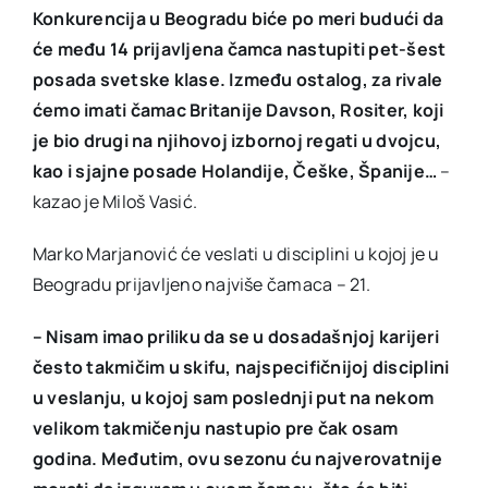
Konkurencija u Beogradu biće po meri budući da
će među 14 prijavljena čamca nastupiti pet-šest
posada svetske klase. Između ostalog, za rivale
ćemo imati čamac Britanije Davson, Rositer, koji
je bio drugi na njihovoj izbornoj regati u dvojcu,
kao i sjajne posade Holandije, Češke, Španije…
–
kazao je Miloš Vasić.
Marko Marjanović će veslati u disciplini u kojoj je u
Beogradu prijavljeno najviše čamaca – 21.
– Nisam imao priliku da se u dosadašnjoj karijeri
često takmičim u skifu, najspecifičnijoj disciplini
u veslanju, u kojoj sam poslednji put na nekom
velikom takmičenju nastupio pre čak osam
godina. Međutim, ovu sezonu ću najverovatnije