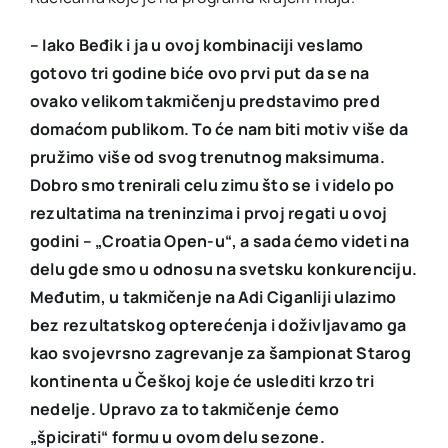
– Iako Beđik i ja u ovoj kombinaciji veslamo
gotovo tri godine biće ovo prvi put da se na
ovako velikom takmičenju predstavimo pred
domaćom publikom. To će nam biti motiv više da
pružimo više od svog trenutnog maksimuma.
Dobro smo trenirali celu zimu što se i videlo po
rezultatima na treninzima i prvoj regati u ovoj
godini – „Croatia Open-u“, a sada ćemo videti na
delu gde smo u odnosu na svetsku konkurenciju.
Međutim, u takmičenje na Adi Ciganliji ulazimo
bez rezultatskog opterećenja i doživljavamo ga
kao svojevrsno zagrevanje za šampionat Starog
kontinenta u Češkoj koje će uslediti krzo tri
nedelje. Upravo za to takmičenje ćemo
„špicirati“ formu u ovom delu sezone.