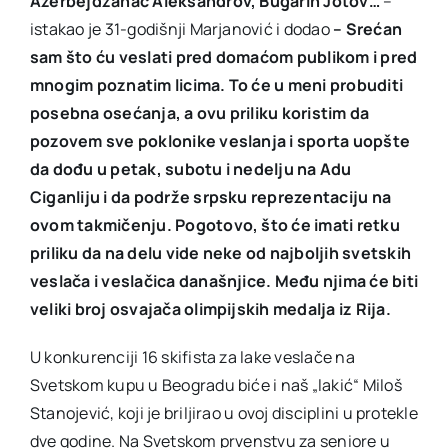
Azerbejdžanac Aleksandrov, Bugarin Jotov…
–
istakao je 31-godišnji Marjanović i dodao
– Srećan
sam što ću veslati pred domaćom publikom i pred
mnogim poznatim licima. To će u meni probuditi
posebna osećanja, a ovu priliku koristim da
pozovem sve poklonike veslanja i sporta uopšte
da dođu u petak, subotu i nedelju na Adu
Ciganliju i da podrže srpsku reprezentaciju na
ovom takmičenju. Pogotovo, što će imati retku
priliku da na delu vide neke od najboljih svetskih
veslača i veslačica današnjice. Među njima će biti
veliki broj osvajača olimpijskih medalja iz Rija.
U konkurenciji 16 skifista za lake veslače na
Svetskom kupu u Beogradu biće i naš „lakić“ Miloš
Stanojević, koji je briljirao u ovoj disciplini u protekle
dve godine. Na Svetskom prvenstvu za seniore u