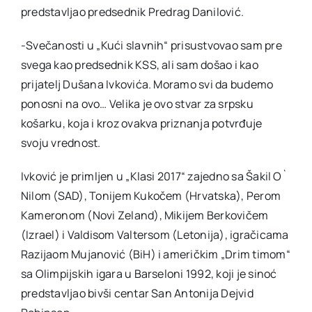
predstavljao predsednik Predrag Danilović.
-Svečanosti u „Kući slavnih“ prisustvovao sam pre
svega kao predsednik KSS, ali sam došao i kao
prijatelj Dušana Ivkovića. Moramo svi da budemo
ponosni na ovo… Velika je ovo stvar za srpsku
košarku, koja i kroz ovakva priznanja potvrđuje
svoju vrednost.
Ivković je primljen u „Klasi 2017“ zajedno sa Šakil O`
Nilom (SAD), Tonijem Kukočem (Hrvatska), Perom
Kameronom (Novi Zeland), Mikijem Berkovičem
(Izrael) i Valdisom Valtersom (Letonija), igračicama
Razijaom Mujanović (BiH) i američkim „Drim timom“
sa Olimpijskih igara u Barseloni 1992, koji je sinoć
predstavljao bivši centar San Antonija Dejvid