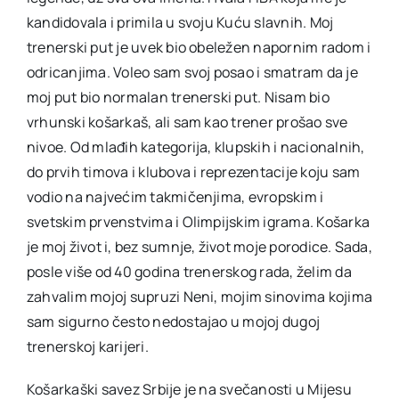
kandidovala i primila u svoju Kuću slavnih. Moj
trenerski put je uvek bio obeležen napornim radom i
odricanjima. Voleo sam svoj posao i smatram da je
moj put bio normalan trenerski put. Nisam bio
vrhunski košarkaš, ali sam kao trener prošao sve
nivoe. Od mlađih kategorija, klupskih i nacionalnih,
do prvih timova i klubova i reprezentacije koju sam
vodio na najvećim takmičenjima, evropskim i
svetskim prvenstvima i Olimpijskim igrama. Košarka
je moj život i, bez sumnje, život moje porodice. Sada,
posle više od 40 godina trenerskog rada, želim da
zahvalim mojoj supruzi Neni, mojim sinovima kojima
sam sigurno često nedostajao u mojoj dugoj
trenerskoj karijeri.
Košarkaški savez Srbije je na svečanosti u Mijesu