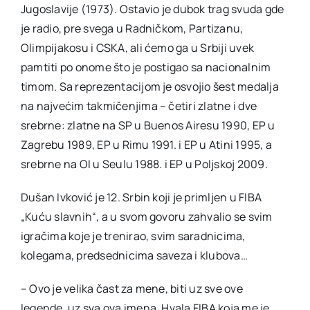
Jugoslavije (1973). Ostavio je dubok trag svuda gde
je radio, pre svega u Radničkom, Partizanu,
Olimpijakosu i CSKA, ali ćemo ga u Srbiji uvek
pamtiti po onome što je postigao sa nacionalnim
timom. Sa reprezentacijom je osvojio šest medalja
na najvećim takmičenjima – četiri zlatne i dve
srebrne: zlatne na SP u Buenos Airesu 1990, EP u
Zagrebu 1989, EP u Rimu 1991. i EP u Atini 1995, a
srebrne na OI u Seulu 1988. i EP u Poljskoj 2009.
Dušan Ivković je 12. Srbin koji je primljen u FIBA
„Kuću slavnih“, a u svom govoru zahvalio se svim
igračima koje je trenirao, svim saradnicima,
kolegama, predsednicima saveza i klubova…
– Ovo je velika čast za mene, biti uz sve ove
legende, uz sva ova imena. Hvala FIBA koja me je