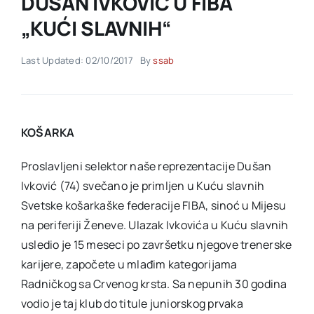
DUŠAN IVKOVIĆ U FIBA
„KUĆI SLAVNIH“
Akti SSAB
Last Updated: 02/10/2017
By
ssab
Kontakt
KOŠARKA
Proslavljeni selektor naše reprezentacije Dušan
Ivković (74) svečano je primljen u Kuću slavnih
Svetske košarkaške federacije FIBA, sinoć u Mijesu
na periferiji Ženeve. Ulazak Ivkovića u Kuću slavnih
usledio je 15 meseci po završetku njegove trenerske
karijere, započete u mlađim kategorijama
Radničkog sa Crvenog krsta. Sa nepunih 30 godina
vodio je taj klub do titule juniorskog prvaka