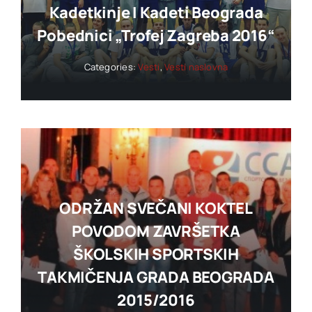
Kadetkinje I Kadeti Beograda
Pobednici „trofej Zagreba 2016“
Categories:
Vesti
,
Vesti naslovna
ODRŽAN SVEČANI KOKTEL
POVODOM ZAVRŠETKA
ŠKOLSKIH SPORTSKIH
TAKMIČENJA GRADA BEOGRADA
2015/2016