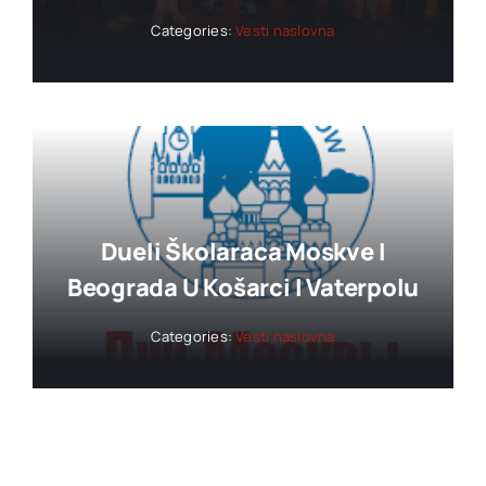
Categories:
Vesti naslovna
Dueli Školaraca Moskve I
Beograda U Košarci I Vaterpolu
Categories:
Vesti naslovna