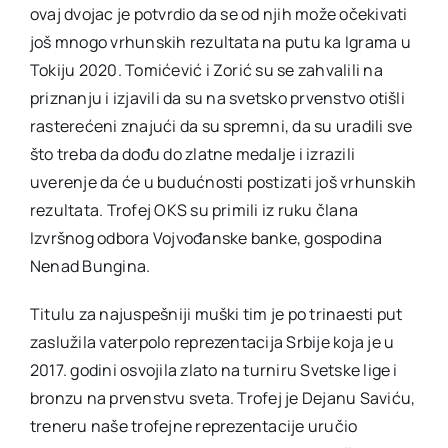
ovaj dvojac je potvrdio da se od njih može očekivati
još mnogo vrhunskih rezultata na putu ka Igrama u
Tokiju 2020. Tomićević i Zorić su se zahvalili na
priznanju i izjavili da su na svetsko prvenstvo otišli
rasterećeni znajući da su spremni, da su uradili sve
što treba da dođu do zlatne medalje i izrazili
uverenje da će u budućnosti postizati još vrhunskih
rezultata. Trofej OKS su primili iz ruku člana
Izvršnog odbora Vojvođanske banke, gospodina
Nenad Bungina.
Titulu za najuspešniji muški tim je po trinaesti put
zaslužila vaterpolo reprezentacija Srbije koja je u
2017. godini osvojila zlato na turniru Svetske lige i
bronzu na prvenstvu sveta. Trofej je Dejanu Saviću,
treneru naše trofejne reprezentacije uručio