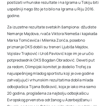
postizati vrhunske rezultate i na Igrama u Tokiju biti
uspešniji nego što je to bilo na Igrama u Riju 2016.
godine.
Za izuzetne rezultate svetskih šampiona: džudiste
Nemanje Majdova, rvača Viktora Nemeša i kajakaša
Marka Tomićevića i Milenka Zorića, posebno
priznanje OKS dobili su treneri Ljubiša Majdov,
Vojislav Trajković i Uroš Pavlović koje im je uručio
potpredsednik OKS Bogdan Obradović. Deveti put
za redom, Olimpijski komitet je dodelio Trofej za
najuspešnijeg mladog sportistu koji je ove godine
zahvaljujući vrhunskim rezultatima dobila mlada
odbojkašica Tijana Bošković, koja je iako ima samo
20 godina, proglašena za najbolju odbojkašicu
Evropskog prvenstva održanog u Azerbejdžanu i