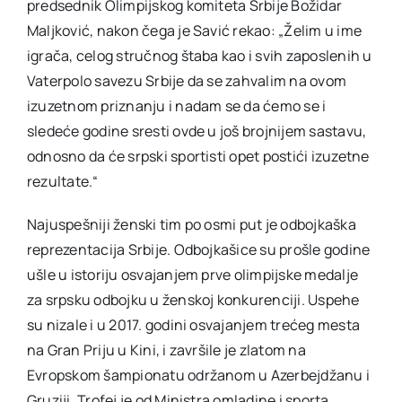
predsednik Olimpijskog komiteta Srbije Božidar
Maljković, nakon čega je Savić rekao: „Želim u ime
igrača, celog stručnog štaba kao i svih zaposlenih u
Vaterpolo savezu Srbije da se zahvalim na ovom
izuzetnom priznanju i nadam se da ćemo se i
sledeće godine sresti ovde u još brojnijem sastavu,
odnosno da će srpski sportisti opet postići izuzetne
rezultate.“
Najuspešniji ženski tim po osmi put je odbojkaška
reprezentacija Srbije. Odbojkašice su prošle godine
ušle u istoriju osvajanjem prve olimpijske medalje
za srpsku odbojku u ženskoj konkurenciji. Uspehe
su nizale i u 2017. godini osvajanjem trećeg mesta
na Gran Priju u Kini, i završile je zlatom na
Evropskom šampionatu održanom u Azerbejdžanu i
Gruziji. Trofej je od Ministra omladine i sporta