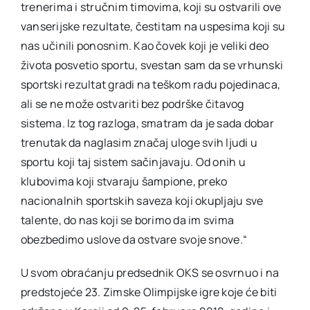
trenerima i stručnim timovima, koji su ostvarili ove
vanserijske rezultate, čestitam na uspesima koji su
nas učinili ponosnim. Kao čovek koji je veliki deo
života posvetio sportu, svestan sam da se vrhunski
sportski rezultat gradi na teškom radu pojedinaca,
ali se ne može ostvariti bez podrške čitavog
sistema. Iz tog razloga, smatram da je sada dobar
trenutak da naglasim značaj uloge svih ljudi u
sportu koji taj sistem sačinjavaju. Od onih u
klubovima koji stvaraju šampione, preko
nacionalnih sportskih saveza koji okupljaju sve
talente, do nas koji se borimo da im svima
obezbedimo uslove da ostvare svoje snove.“
U svom obraćanju predsednik OKS se osvrnuo i na
predstojeće 23. Zimske Olimpijske igre koje će biti