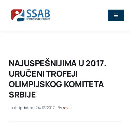
Skip
to
Toggle
content
Naviga
Vesti
O nama
NAJUSPEŠNIJIMA U 2017.
Sport
URUČENI TROFEJI
OLIMPIJSKOG KOMITETA
Kalendar
SRBIJE
Članovi
Last Updated: 24/12/2017
By
ssab
Stručna predavanja