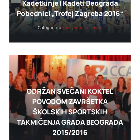
Kadetkinje I Kadeti Beograda
Pobednici „trofej Zagreba 2016“
Categories:
Vesti
,
Vesti naslovna
ODRŽAN SVEČANI KOKTEL
POVODOM ZAVRŠETKA
ŠKOLSKIH SPORTSKIH
TAKMIČENJA GRADA BEOGRADA
2015/2016