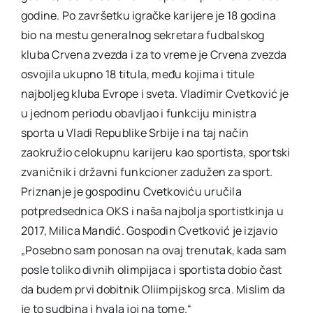
godine. Po završetku igračke karijere je 18 godina
bio na mestu generalnog sekretara fudbalskog
kluba Crvena zvezda i za to vreme je Crvena zvezda
osvojila ukupno 18 titula, među kojima i titule
najboljeg kluba Evrope i sveta. Vladimir Cvetković je
u jednom periodu obavljao i funkciju ministra
sporta u Vladi Republike Srbije i na taj način
zaokružio celokupnu karijeru kao sportista, sportski
zvaničnik i državni funkcioner zadužen za sport.
Priznanje je gospodinu Cvetkoviću uručila
potpredsednica OKS i naša najbolja sportistkinja u
2017, Milica Mandić. Gospodin Cvetković je izjavio
„Posebno sam ponosan na ovaj trenutak, kada sam
posle toliko divnih olimpijaca i sportista dobio čast
da budem prvi dobitnik Oliimpijskog srca. Mislim da
je to sudbina i hvala joj na tome.“