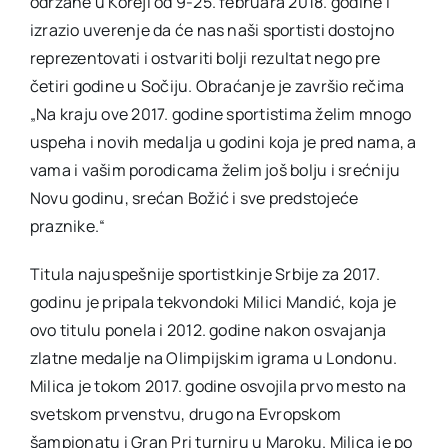
održane u Koreji od 9-25. februara 2018. godine i
izrazio uverenje da će nas naši sportisti dostojno
reprezentovati i ostvariti bolji rezultat nego pre
četiri godine u Sočiju. Obraćanje je završio rečima
„Na kraju ove 2017. godine sportistima želim mnogo
uspeha i novih medalja u godini koja je pred nama, a
vama i vašim porodicama želim još bolju i srećniju
Novu godinu, srećan Božić i sve predstojeće
praznike.“
Titula najuspešnije sportistkinje Srbije za 2017.
godinu je pripala tekvondoki Milici Mandić, koja je
ovo titulu ponela i 2012. godine nakon osvajanja
zlatne medalje na Olimpijskim igrama u Londonu.
Milica je tokom 2017. godine osvojila prvo mesto na
svetskom prvenstvu, drugo na Evropskom
šampionatu i Gran Pri turniru u Maroku. Milica je po