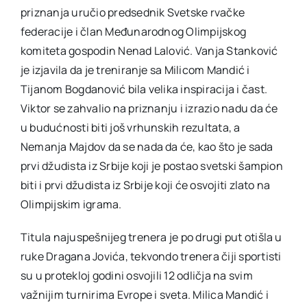
priznanja uručio predsednik Svetske rvačke
federacije i član Međunarodnog Olimpijskog
komiteta gospodin Nenad Lalović. Vanja Stanković
je izjavila da je treniranje sa Milicom Mandić i
Tijanom Bogdanović bila velika inspiracija i čast.
Viktor se zahvalio na priznanju i izrazio nadu da će
u budućnosti biti još vrhunskih rezultata, a
Nemanja Majdov da se nada da će, kao što je sada
prvi džudista iz Srbije koji je postao svetski šampion
biti i prvi džudista iz Srbije koji će osvojiti zlato na
Olimpijskim igrama.
Titula najuspešnijeg trenera je po drugi put otišla u
ruke Dragana Jovića, tekvondo trenera čiji sportisti
su u protekloj godini osvojili 12 odličja na svim
važnijim turnirima Evrope i sveta. Milica Mandić i