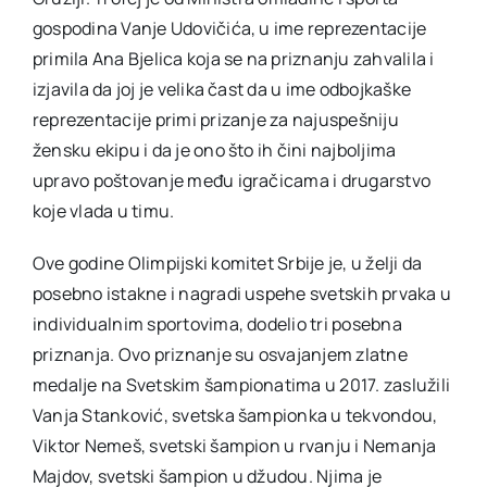
gospodina Vanje Udovičića, u ime reprezentacije
primila Ana Bjelica koja se na priznanju zahvalila i
izjavila da joj je velika čast da u ime odbojkaške
reprezentacije primi prizanje za najuspešniju
žensku ekipu i da je ono što ih čini najboljima
upravo poštovanje među igračicama i drugarstvo
koje vlada u timu.
Ove godine Olimpijski komitet Srbije je, u želji da
posebno istakne i nagradi uspehe svetskih prvaka u
individualnim sportovima, dodelio tri posebna
priznanja. Ovo priznanje su osvajanjem zlatne
medalje na Svetskim šampionatima u 2017. zaslužili
Vanja Stanković, svetska šampionka u tekvondou,
Viktor Nemeš, svetski šampion u rvanju i Nemanja
Majdov, svetski šampion u džudou. Njima je