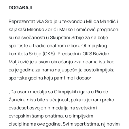
DOGAĐAJI
Akti SSAB
Reprezentativka Srbije u tekvondou Milica Mandić i
kajakaši Milenko Zorić i Marko Tomićević proglašeni
Kontakt
su na svečanosti u Skupštini Srbije za najbolje
sportiste u tradicionalnom izboru Olimpijskog
komiteta Srbije (OKS). Predsednik OKS Božidar
Maljković je u svom obraćanju zvanicama istakao
da je godina za nama najuspešnija postolimpijska
sportska godina koju pamtimo i dodao:
„Da osam medalja sa Olimpijskih igara u Rio de
Žaneiru nisu bile slučajnost, pokazuje nam preko
dvadeset osvojenih medalja na svetskim i
evropskim šampionatima, u olimpijskim
disciplinama ove godine. Svim sportistima, njihovim