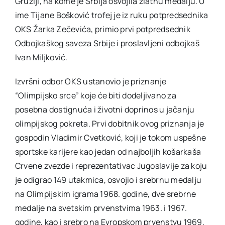
Gruziji, na kome je Srbija osvojila zlatnu medalju. U
ime Tijane Bošković trofej je iz ruku potpredsednika
OKS Žarka Zečevića, primio prvi potpredsednik
Odbojkaškog saveza Srbije i proslavljeni odbojkaš
Ivan Miljković.
Izvršni odbor OKS ustanovio je priznanje
“Olimpijsko srce” koje će biti dodeljivano za
posebna dostignuća i životni doprinos u jačanju
olimpijskog pokreta. Prvi dobitnik ovog priznanja je
gospodin Vladimir Cvetković, koji je tokom uspešne
sportske karijere kao jedan od najboljih košarkaša
Crvene zvezde i reprezentativac Jugoslavije za koju
je odigrao 149 utakmica, osvojio i srebrnu medalju
na Olimpijskim igrama 1968. godine, dve srebrne
medalje na svetskim prvenstvima 1963. i 1967.
godine, kao i srebro na Evropskom prvenstvu 1969.