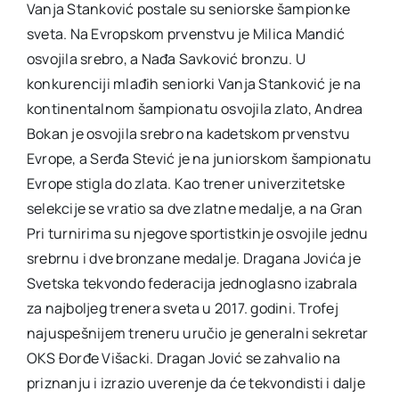
Vanja Stanković postale su seniorske šampionke
sveta. Na Evropskom prvenstvu je Milica Mandić
osvojila srebro, a Nađa Savković bronzu. U
konkurenciji mlađih seniorki Vanja Stanković je na
kontinentalnom šampionatu osvojila zlato, Andrea
Bokan je osvojila srebro na kadetskom prvenstvu
Evrope, a Serđa Stević je na juniorskom šampionatu
Evrope stigla do zlata. Kao trener univerzitetske
selekcije se vratio sa dve zlatne medalje, a na Gran
Pri turnirima su njegove sportistkinje osvojile jednu
srebrnu i dve bronzane medalje. Dragana Jovića je
Svetska tekvondo federacija jednoglasno izabrala
za najboljeg trenera sveta u 2017. godini. Trofej
najuspešnijem treneru uručio je generalni sekretar
OKS Đorđe Višacki. Dragan Jović se zahvalio na
priznanju i izrazio uverenje da će tekvondisti i dalje