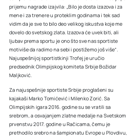
prijemu nagrade izajvila: „Bilo je dosta izazova i za
mene i za trenere u proteklim godinama i tek sad
vidim da je sve to bilo deo velikog iskustva koje me
dovelo do svetskog zlata. Izazova će uvek biti, ali
ljubav prema sportu je ono što sve nas sportiste
motiviše da radimo na sebi i postižemo još više“.
Najuspešnijoj sportistkinji Trofej je uručio
predsednik Olimpijskog komiteta Srbije Božidar
Maljković.
Za najuspešnije sportiste Srbije proglašeni su
kajakaši Marko Tomićević i Milenko Zorić. Sa
Olimpijskih igara 2016. godine su se vratili sa
srebrom, a osvajanjem zlatne medalje na Svetskom
prvenstvu 2017. godine u Račicama, čemu je
prethodilo srebro na šampionatu Evrope u Plovdivu,